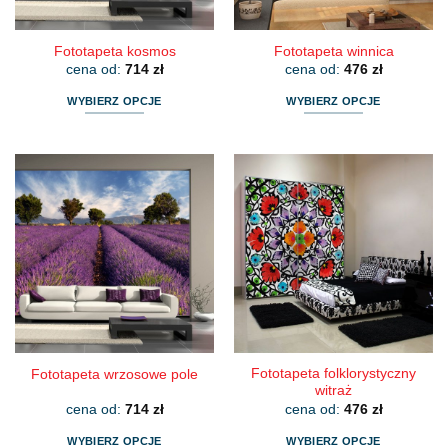
produktu
produktu
Fototapeta kosmos
Fototapeta winnica
cena od:
714
zł
cena od:
476
zł
WYBIERZ OPCJE
WYBIERZ OPCJE
Ten
Ten
produkt
produkt
ma
ma
wiele
wiele
wariantów.
wariantów.
Opcje
Opcje
można
można
wybrać
wybrać
na
na
stronie
stronie
produktu
produktu
Fototapeta folklorystyczny
Fototapeta wrzosowe pole
witraż
cena od:
714
zł
cena od:
476
zł
WYBIERZ OPCJE
WYBIERZ OPCJE