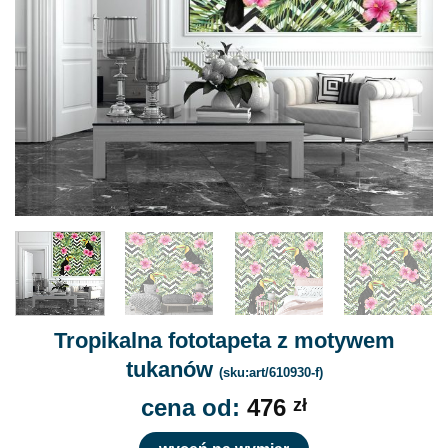
Tropikalna fototapeta z motywem
tukanów
(sku:art/610930-f)
cena od:
476
zł