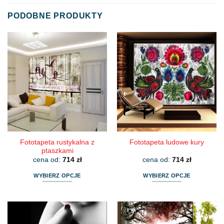
PODOBNE PRODUKTY
Fototapeta rustykalna z
Fototapeta ludowe kury
ptaszkami
cena od:
714
zł
cena od:
714
zł
WYBIERZ OPCJE
WYBIERZ OPCJE
Ten
Ten
produkt
produkt
ma
ma
wiele
wiele