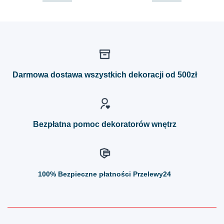
Ten
Ten
produkt
produkt
ma
ma
wiele
wiele
wariantów.
wariantów.
Opcje
Opcje
można
można
Darmowa dostawa wszystkich dekoracji od 500zł
wybrać
wybrać
na
na
stronie
stronie
produktu
produktu
Bezpłatna pomoc dekoratorów wnętrz
100%
Bezpieczne płatności Przelewy24