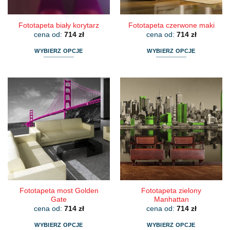
produktu
produktu
Fototapeta biały korytarz
Fototapeta czerwone maki
cena od:
714
zł
cena od:
714
zł
WYBIERZ OPCJE
WYBIERZ OPCJE
Ten
Ten
produkt
produkt
ma
ma
wiele
wiele
wariantów.
wariantów.
Opcje
Opcje
można
można
wybrać
wybrać
na
na
stronie
stronie
produktu
produktu
Fototapeta most Golden
Fototapeta zielony
Gate
Manhattan
cena od:
714
zł
cena od:
714
zł
WYBIERZ OPCJE
WYBIERZ OPCJE