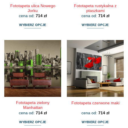
Fototapeta ulica Nowego
Fototapeta rustykalna z
Jorku
ptaszkami
cena od:
714
zł
cena od:
714
zł
WYBIERZ OPCJE
WYBIERZ OPCJE
Ten
Ten
produkt
produkt
ma
ma
wiele
wiele
wariantów.
wariantów.
Opcje
Opcje
można
można
wybrać
wybrać
na
na
stronie
stronie
produktu
produktu
Fototapeta zielony
Fototapeta czerwone maki
Manhattan
cena od:
714
zł
cena od:
714
zł
WYBIERZ OPCJE
WYBIERZ OPCJE