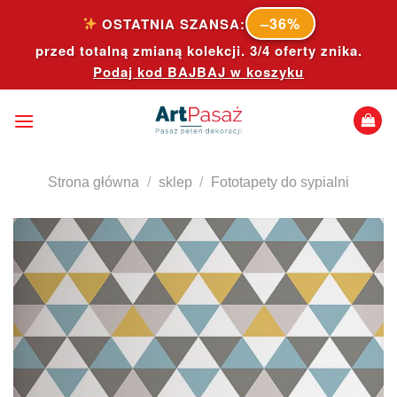
Skip
–36%
OSTATNIA SZANSA:
to
przed totalną zmianą kolekcji. 3/4 oferty znika.
content
Podaj kod
BAJBAJ
w koszyku
Strona główna
/
sklep
/
Fototapety do sypialni