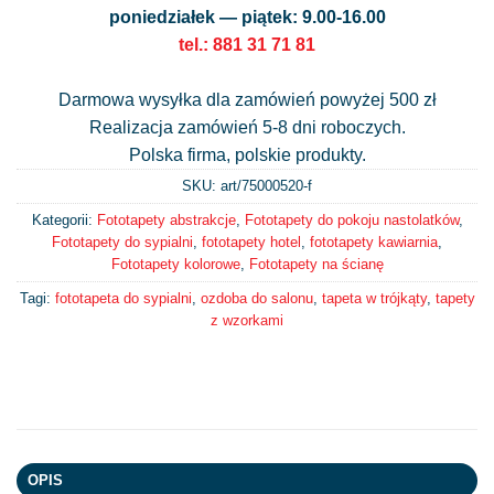
poniedziałek — piątek: 9.00-16.00
tel.: 881 31 71 81
Darmowa wysyłka dla zamówień powyżej 500 zł
Realizacja zamówień 5-8 dni roboczych.
Polska firma, polskie produkty.
SKU: art/
75000520-f
Kategorii:
Fototapety abstrakcje
,
Fototapety do pokoju nastolatków
,
Fototapety do sypialni
,
fototapety hotel
,
fototapety kawiarnia
,
Fototapety kolorowe
,
Fototapety na ścianę
Tagi:
fototapeta do sypialni
,
ozdoba do salonu
,
tapeta w trójkąty
,
tapety
z wzorkami
OPIS