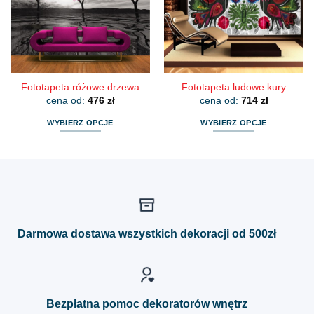
można
można
wybrać
wybrać
na
na
stronie
stronie
produktu
produktu
Fototapeta różowe drzewa
Fototapeta ludowe kury
cena od:
476
zł
cena od:
714
zł
WYBIERZ OPCJE
WYBIERZ OPCJE
Ten
Ten
produkt
produkt
ma
ma
wiele
wiele
wariantów.
wariantów.
Opcje
Opcje
można
można
Darmowa dostawa wszystkich dekoracji od 500zł
wybrać
wybrać
na
na
stronie
stronie
produktu
produktu
Bezpłatna pomoc dekoratorów wnętrz