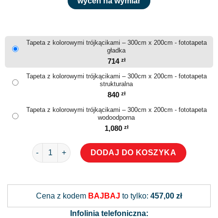
wyceń na wymiar
Tapeta z kolorowymi trójkącikami – 300cm x 200cm - fototapeta
gładka
714
zł
Tapeta z kolorowymi trójkącikami – 300cm x 200cm - fototapeta
strukturalna
840
zł
Tapeta z kolorowymi trójkącikami – 300cm x 200cm - fototapeta
wodoodporna
1,080
zł
ilość Tapeta z kolorowymi trójkącikami
DODAJ DO KOSZYKA
Alternative:
Cena z kodem
BAJBAJ
to tylko:
457,00 zł
Infolinia telefoniczna: