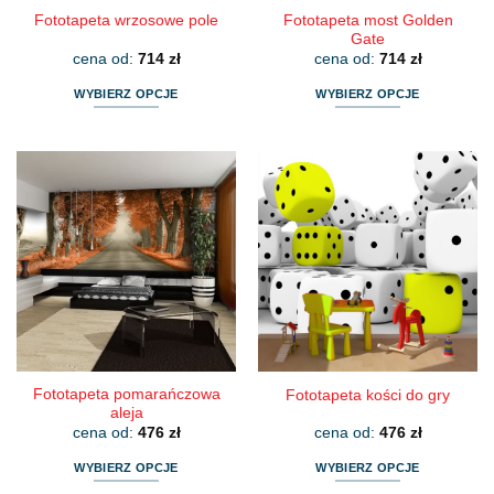
Fototapeta most Golden
Fototapeta wrzosowe pole
Gate
cena od:
714
zł
cena od:
714
zł
WYBIERZ OPCJE
WYBIERZ OPCJE
Ten
Ten
produkt
produkt
ma
ma
wiele
wiele
wariantów.
wariantów.
Opcje
Opcje
można
można
wybrać
wybrać
na
na
stronie
stronie
produktu
produktu
Fototapeta pomarańczowa
Fototapeta kości do gry
aleja
cena od:
476
zł
cena od:
476
zł
WYBIERZ OPCJE
WYBIERZ OPCJE
Ten
Ten