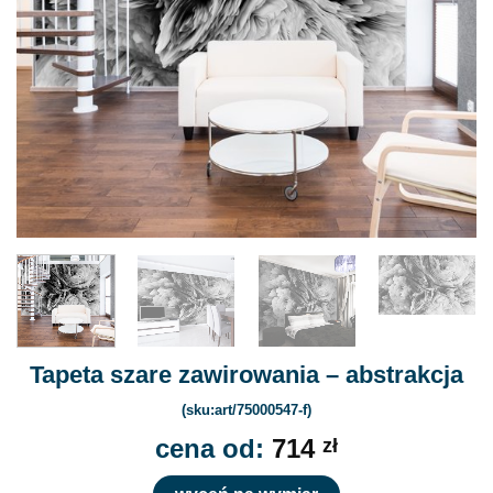
Tapeta szare zawirowania – abstrakcja
(sku:art/75000547-f)
cena od:
714
zł