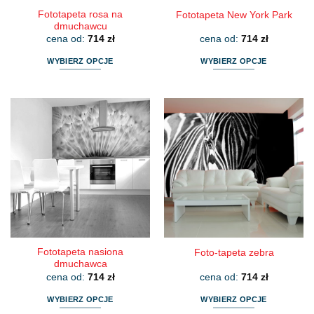
Fototapeta rosa na
Fototapeta New York Park
dmuchawcu
cena od:
714
zł
cena od:
714
zł
WYBIERZ OPCJE
WYBIERZ OPCJE
Ten
Ten
produkt
produkt
ma
ma
wiele
wiele
wariantów.
wariantów.
Opcje
Opcje
można
można
wybrać
wybrać
na
na
stronie
stronie
produktu
produktu
Fototapeta nasiona
Foto-tapeta zebra
dmuchawca
cena od:
714
zł
cena od:
714
zł
WYBIERZ OPCJE
WYBIERZ OPCJE