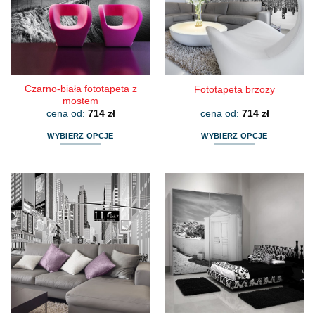
można
można
wybrać
wybrać
na
na
stronie
stronie
produktu
produktu
Czarno-biała fototapeta z
Fototapeta brzozy
mostem
cena od:
714
zł
cena od:
714
zł
WYBIERZ OPCJE
WYBIERZ OPCJE
Ten
Ten
produkt
produkt
ma
ma
wiele
wiele
wariantów.
wariantów.
Opcje
Opcje
można
można
wybrać
wybrać
na
na
stronie
stronie
produktu
produktu