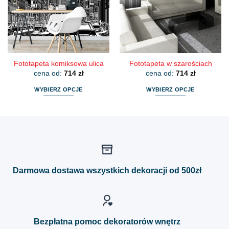
można
można
wybrać
wybrać
na
na
stronie
stronie
produktu
produktu
Fototapeta komiksowa ulica
Fototapeta w szarościach
cena od:
714
zł
cena od:
714
zł
WYBIERZ OPCJE
WYBIERZ OPCJE
Ten
Ten
produkt
produkt
ma
ma
wiele
wiele
wariantów.
wariantów.
Opcje
Opcje
można
można
Darmowa dostawa wszystkich dekoracji od 500zł
wybrać
wybrać
na
na
stronie
stronie
produktu
produktu
Bezpłatna pomoc dekoratorów wnętrz