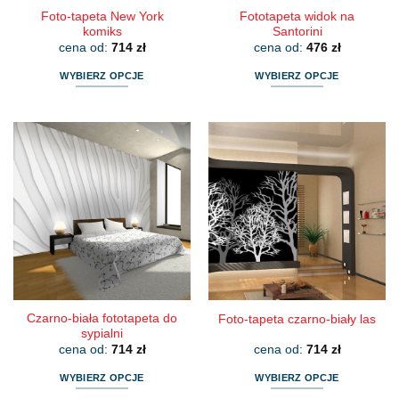
Foto-tapeta New York
Fototapeta widok na
komiks
Santorini
cena od:
714
zł
cena od:
476
zł
WYBIERZ OPCJE
WYBIERZ OPCJE
Ten
Ten
produkt
produkt
ma
ma
wiele
wiele
wariantów.
wariantów.
Opcje
Opcje
można
można
wybrać
wybrać
na
na
stronie
stronie
produktu
produktu
Czarno-biała fototapeta do
Foto-tapeta czarno-biały las
sypialni
cena od:
714
zł
cena od:
714
zł
WYBIERZ OPCJE
WYBIERZ OPCJE
Ten
Ten