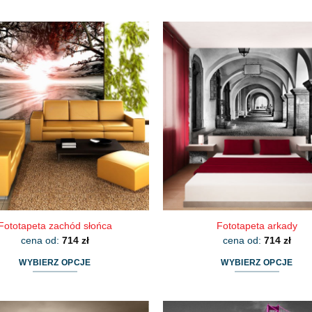
Fototapeta zachód słońca
Fototapeta arkady
cena od:
714
zł
cena od:
714
zł
WYBIERZ OPCJE
WYBIERZ OPCJE
Ten
Ten
produkt
produkt