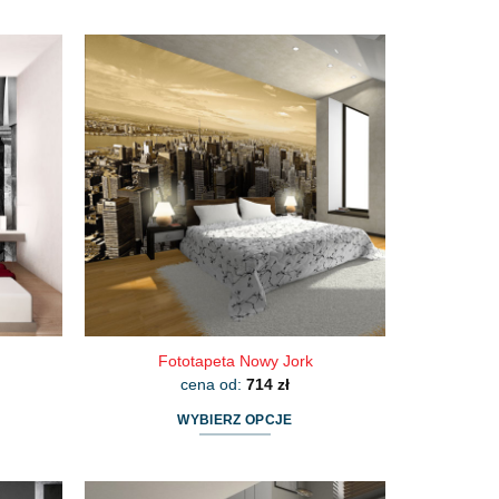
Fototapeta Nowy Jork
cena od:
714
zł
WYBIERZ OPCJE
Ten
produkt