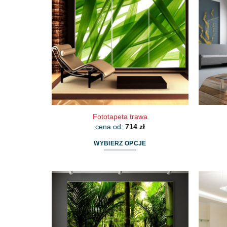
Opcje
można
wybrać
na
stronie
produktu
Fototapeta trawa
cena od:
714
zł
WYBIERZ OPCJE
Ten
produkt
ma
wiele
wariantów.
Opcje
można