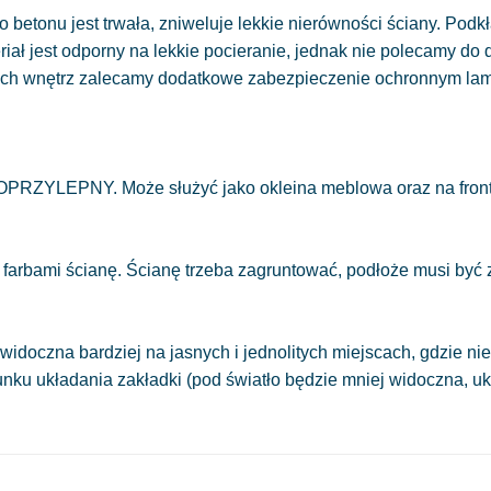
 betonu jest trwała, zniweluje lekkie nierówności ściany. Podkł
eriał jest odporny na lekkie pocieranie, jednak nie polecamy do
ych wnętrz zalecamy dodatkowe zabezpieczenie ochronnym la
OPRZYLEPNY. Może służyć jako okleina meblowa oraz na front
 farbami ścianę. Ścianę trzeba zagruntować, podłoże musi być
.
widoczna bardziej na jasnych i jednolitych miejscach, gdzie 
runku układania zakładki (pod światło będzie mniej widoczna, 