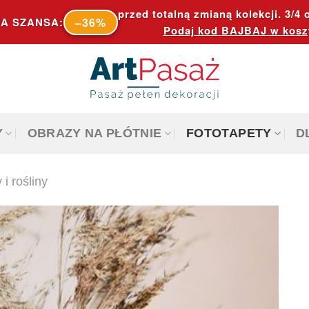
przed totalną zmianą kolekcji. 3/4 o
–36%
A SZANSA:
Podaj kod
BAJBAJ
w kosz
Y
OBRAZY NA PŁÓTNIE
FOTOTAPETY
D
 i rośliny