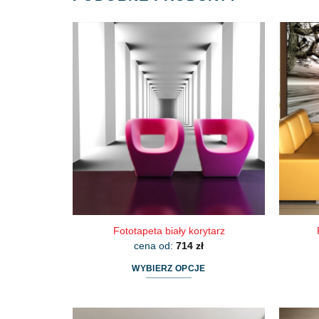
Fototapeta biały korytarz
cena od:
714
zł
WYBIERZ OPCJE
Ten
produkt