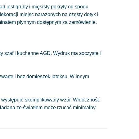
ad jest gruby i mięsisty pokryty od spodu
 dekoracji miejsc narażonych na częsty dotyk i
minatem płynnym dostępnym za zamówienie.
y szaf i kuchenne AGD. Wydruk ma soczyste i
 zwarte i bez domieszek lateksu. W innym
nie występuje skomplikowany wzór. Widoczność
układana ze światłem może rzucać minimalny