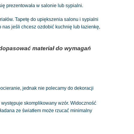
ię prezentowała w salonie lub sypialni.
łów. Tapetę do upiększenia salonu i sypialni
as jeśli chcesz ozdobić kuchnię lub łazienkę,
az dopasować materiał do wymagań
 pocieranie, jednak nie polecamy do dekoracji
nie występuje skomplikowany wzór. Widoczność
układana ze światłem może rzucać minimalny