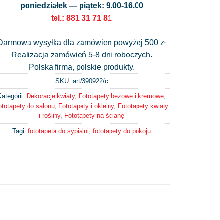
poniedziałek — piątek: 9.00-16.00
tel.: 881 31 71 81
Darmowa wysyłka dla zamówień powyżej 500 zł
Realizacja zamówień 5-8 dni roboczych.
Polska firma, polskie produkty.
SKU: art/
390922/c
Kategorii:
Dekoracje kwiaty
,
Fototapety beżowe i kremowe
,
ototapety do salonu
,
Fototapety i okleiny
,
Fototapety kwiaty
i rośliny
,
Fototapety na ścianę
Tagi:
fototapeta do sypialni
,
fototapety do pokoju