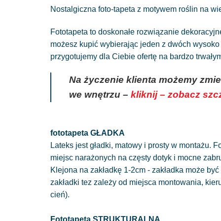
Nostalgiczna foto-tapeta z motywem roślin na wi
Fototapeta to doskonałe rozwiązanie dekoracyj
możesz kupić wybierając jeden z dwóch wysoko g
przygotujemy dla Ciebie ofertę na bardzo trwał
Na życzenie klienta możemy zmie
we wnętrzu –
kliknij – zobacz sz
fototapeta GŁADKA
Lateks jest gładki, matowy i prosty w montażu. Fo
miejsc narażonych na częsty dotyk i mocne zabr
Klejona na zakładkę 1-2cm - zakładka może być 
zakładki tez zależy od miejsca montowania, kie
cień).
Fototapeta STRUKTURALNA