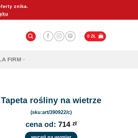
ferty znika.
yku
0
ZŁ
LA FIRM
Tapeta rośliny na wietrze
(sku:art/390922/c)
cena od:
714
zł
wyceń na wymiar