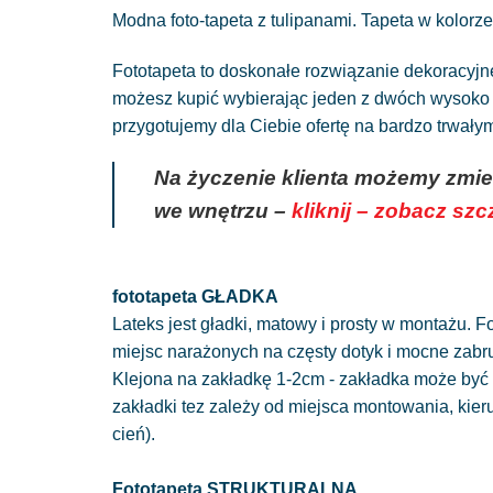
Modna foto-tapeta z tulipanami. Tapeta w kolorz
Fototapeta to doskonałe rozwiązanie dekoracyj
możesz kupić wybierając jeden z dwóch wysoko g
przygotujemy dla Ciebie ofertę na bardzo trwał
Na życzenie klienta możemy zmie
we wnętrzu –
kliknij – zobacz sz
fototapeta GŁADKA
Lateks jest gładki, matowy i prosty w montażu. Fo
miejsc narażonych na częsty dotyk i mocne zabr
Klejona na zakładkę 1-2cm - zakładka może być 
zakładki tez zależy od miejsca montowania, kie
cień).
Fototapeta STRUKTURALNA