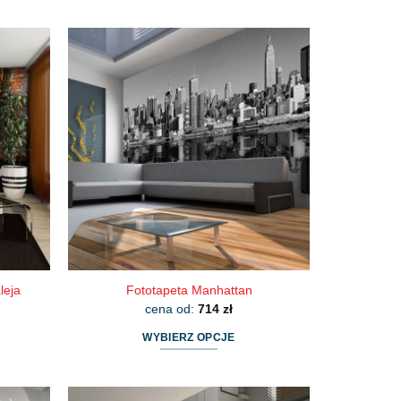
leja
Fototapeta Manhattan
cena od:
714
zł
WYBIERZ OPCJE
Ten
produkt