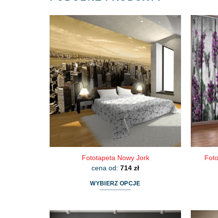
Fototapeta Nowy Jork
Foto
cena od:
714
zł
WYBIERZ OPCJE
Ten
produkt