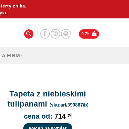
ferty znika.
yku
0
ZŁ
LA FIRM
Tapeta z niebieskimi
tulipanami
(sku:art/390887/b)
cena od:
714
zł
wyceń na wymiar