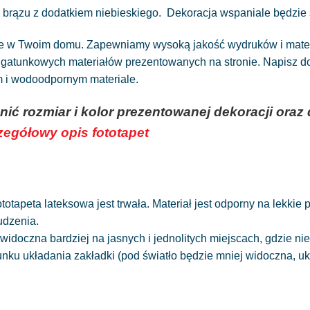
e brązu z dodatkiem niebieskiego. Dekoracja wspaniale będzie s
ne w Twoim domu. Zapewniamy wysoką jakość wydruków i materia
atunkowych materiałów prezentowanych na stronie. Napisz do n
ym i wodoodpornym materiale.
nić rozmiar i kolor prezentowanej dekoracji or
czegółowy opis fototapet
totapeta lateksowa jest trwała. Materiał jest odporny na lekkie
udzenia.
widoczna bardziej na jasnych i jednolitych miejscach, gdzie 
runku układania zakładki (pod światło będzie mniej widoczna, 