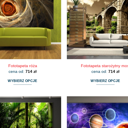
Opcje
Opcje
można
można
wybrać
wybrać
na
na
stronie
stronie
produktu
produktu
Fototapeta róża
Fototapeta starożytny mo
cena od:
714
zł
cena od:
714
zł
WYBIERZ OPCJE
WYBIERZ OPCJE
Ten
Ten
produkt
produkt
ma
ma
wiele
wiele
wariantów.
wariantów.
Opcje
Opcje
można
można