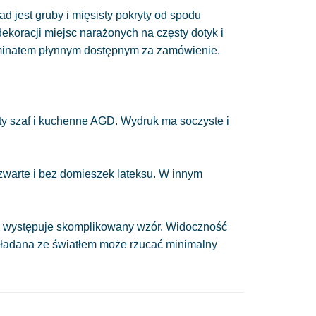
ad jest gruby i mięsisty pokryty od spodu
 dekoracji miejsc narażonych na częsty dotyk i
minatem płynnym dostępnym za zamówienie.
y szaf i kuchenne AGD. Wydruk ma soczyste i
 zwarte i bez domieszek lateksu. W innym
nie występuje skomplikowany wzór. Widoczność
układana ze światłem może rzucać minimalny