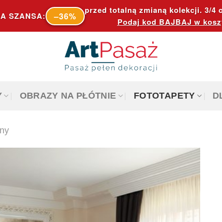
przed totalną zmianą kolekcji. 3/4 o
–36%
A SZANSA:
Podaj kod
BAJBAJ
w kosz
Y
OBRAZY NA PŁÓTNIE
FOTOTAPETY
D
iny