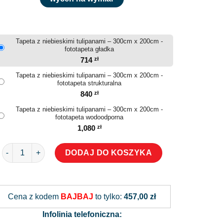
Tapeta z niebieskimi tulipanami – 300cm x 200cm -
fototapeta gładka
714
zł
Tapeta z niebieskimi tulipanami – 300cm x 200cm -
fototapeta strukturalna
840
zł
Tapeta z niebieskimi tulipanami – 300cm x 200cm -
fototapeta wodoodporna
1,080
zł
ilość Tapeta z niebieskimi tulipanami
DODAJ DO KOSZYKA
Alternative:
Cena z kodem
BAJBAJ
to tylko:
457,00 zł
Infolinia telefoniczna: