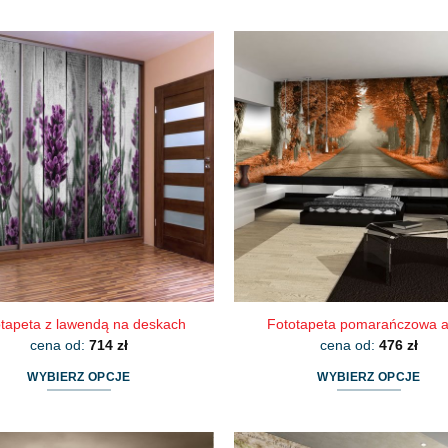
tapeta z lawendą na deskach
Fototapeta pomarańczowa a
cena od:
714
zł
cena od:
476
zł
WYBIERZ OPCJE
WYBIERZ OPCJE
Ten
Ten
produkt
produkt