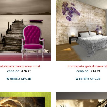
ma
ma
wiele
wiele
wariantów.
wariantów.
Opcje
Opcje
można
można
wybrać
wybrać
na
na
stronie
stronie
produktu
produktu
ototapeta zniszczony most
Fototapeta gałązki lawen
cena od:
476
zł
cena od:
714
zł
WYBIERZ OPCJE
WYBIERZ OPCJE
Ten
Ten
produkt
produkt
ma
ma
wiele
wiele
wariantów.
wariantów.