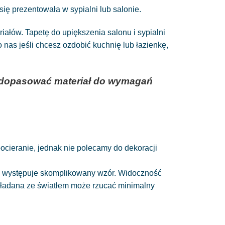
ię prezentowała w sypialni lub salonie.
łów. Tapetę do upiększenia salonu i sypialni
as jeśli chcesz ozdobić kuchnię lub łazienkę,
az dopasować materiał do wymagań
 pocieranie, jednak nie polecamy do dekoracji
nie występuje skomplikowany wzór. Widoczność
układana ze światłem może rzucać minimalny