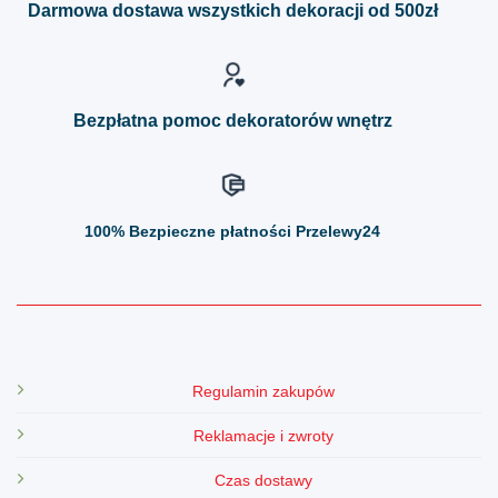
Darmowa dostawa wszystkich dekoracji od 500zł
wybrać
wybrać
na
na
stronie
stronie
produktu
produktu
Bezpłatna pomoc dekoratorów wnętrz
100%
Bezpieczne płatności Przelewy24
Regulamin zakupów
Reklamacje i zwroty
Czas dostawy