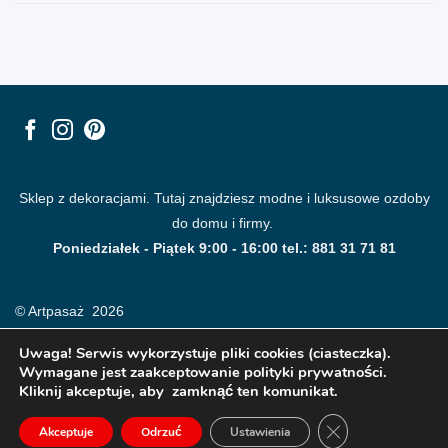
Sklep z dekoracjami. Tutaj znajdziesz modne i luksusowe ozdoby
do domu i firmy.
Poniedziałek - Piątek 9:00 - 16:00 tel.: 881 31 71 81
© Artpasaż 2026
Uwaga! Serwis wykorzystuje pliki cookies (ciasteczka).
Wymagane jest zaakceptowanie polityki prywatności.
Kliknij akceptuje, aby zamknąć ten komunikat.
ZAMKNIJ PANE
Akceptuje
Odrzuć
Ustawienia
Modne plakaty, obrazy, fototapety i dekoracje na ściany.