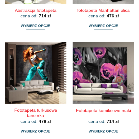
Abstrakcja fototapeta
fototapeta Manhattan ulica
cena od:
714
zł
cena od:
476
zł
WYBIERZ OPCJE
WYBIERZ OPCJE
Ten
Ten
produkt
produkt
ma
ma
wiele
wiele
wariantów.
wariantów.
Opcje
Opcje
można
można
wybrać
wybrać
na
na
stronie
stronie
produktu
produktu
Fototapeta turkusowa
Fototapeta komiksowe maki
tancerka
cena od:
476
zł
cena od:
714
zł
WYBIERZ OPCJE
WYBIERZ OPCJE
Ten
Ten