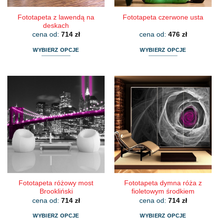
Fototapeta z lawendą na
Fototapeta czerwone usta
deskach
cena od:
714
zł
cena od:
476
zł
WYBIERZ OPCJE
WYBIERZ OPCJE
Ten
Ten
produkt
produkt
ma
ma
wiele
wiele
wariantów.
wariantów.
Opcje
Opcje
można
można
wybrać
wybrać
na
na
stronie
stronie
produktu
produktu
Fototapeta różowy most
Fototapeta dymna róża z
Brookliński
fioletowym środkiem
cena od:
714
zł
cena od:
714
zł
WYBIERZ OPCJE
WYBIERZ OPCJE