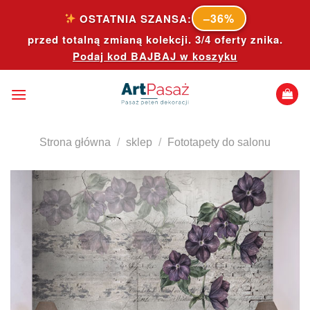
Skip
–36%
OSTATNIA SZANSA:
to
przed totalną zmianą kolekcji. 3/4 oferty znika.
content
Podaj kod
BAJBAJ
w koszyku
Strona główna
/
sklep
/
Fototapety do salonu