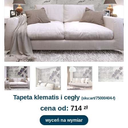
Tapeta klematis i cegły
(sku:art/75000404-f)
cena od:
714
zł
wyceń na wymiar