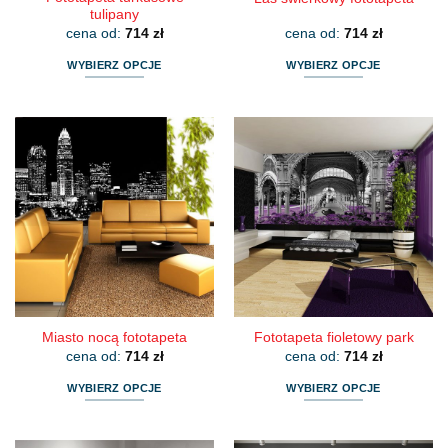
tulipany
cena od:
714
zł
cena od:
714
zł
WYBIERZ OPCJE
WYBIERZ OPCJE
Ten
Ten
produkt
produkt
ma
ma
wiele
wiele
wariantów.
wariantów.
Opcje
Opcje
można
można
wybrać
wybrać
na
na
stronie
stronie
produktu
produktu
Miasto nocą fototapeta
Fototapeta fioletowy park
cena od:
714
zł
cena od:
714
zł
WYBIERZ OPCJE
WYBIERZ OPCJE
Ten
Ten
produkt
produkt