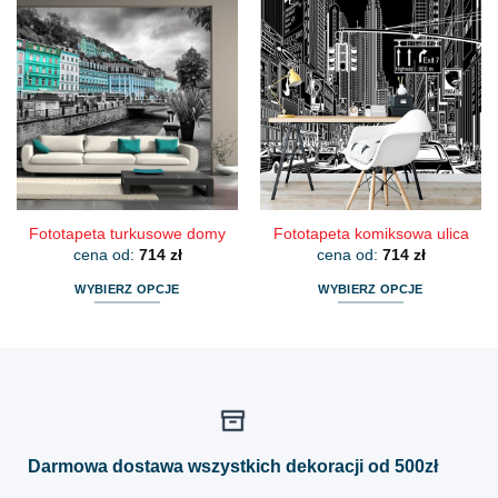
ma
ma
wiele
wiele
wariantów.
wariantów.
Opcje
Opcje
można
można
wybrać
wybrać
na
na
stronie
stronie
produktu
produktu
Fototapeta turkusowe domy
Fototapeta komiksowa ulica
cena od:
714
zł
cena od:
714
zł
WYBIERZ OPCJE
WYBIERZ OPCJE
Ten
Ten
produkt
produkt
ma
ma
wiele
wiele
wariantów.
wariantów.
Opcje
Opcje
można
można
Darmowa dostawa wszystkich dekoracji od 500zł
wybrać
wybrać