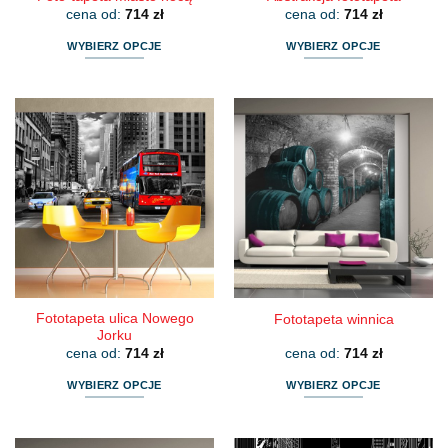
cena od:
714
zł
cena od:
714
zł
WYBIERZ OPCJE
WYBIERZ OPCJE
Ten
Ten
produkt
produkt
ma
ma
wiele
wiele
wariantów.
wariantów.
Opcje
Opcje
można
można
wybrać
wybrać
na
na
stronie
stronie
produktu
produktu
Fototapeta ulica Nowego
Fototapeta winnica
Jorku
cena od:
714
zł
cena od:
714
zł
WYBIERZ OPCJE
WYBIERZ OPCJE
Ten
Ten
produkt
produkt