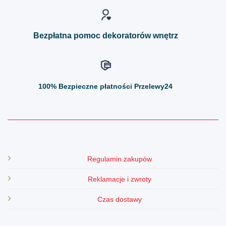
na
na
stronie
stronie
produktu
produktu
Bezpłatna pomoc dekoratorów wnętrz
100%
Bezpieczne płatności Przelewy24
Regulamin zakupów
Reklamacje i zwroty
Czas dostawy