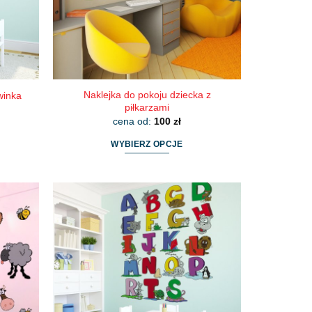
Naklejka do pokoju dziecka z
winka
piłkarzami
cena od:
100
zł
WYBIERZ OPCJE
Ten
produkt
ma
wiele
wariantów.
Opcje
można
wybrać
na
stronie