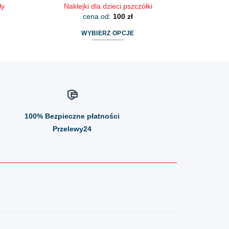
ły
Naklejki dla dzieci pszczółki
cena od:
100
zł
WYBIERZ OPCJE
Ten
produkt
ma
wiele
wariantów.
Opcje
100%
Bezpieczne płatności
można
wybrać
Przelewy24
na
stronie
produktu