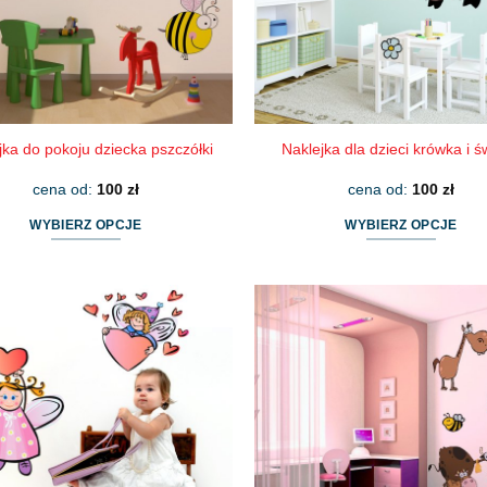
jka do pokoju dziecka pszczółki
Naklejka dla dzieci krówka i ś
cena od:
100
zł
cena od:
100
zł
WYBIERZ OPCJE
WYBIERZ OPCJE
Ten
Ten
produkt
produkt
ma
ma
wiele
wiele
wariantów.
wariantów.
Opcje
Opcje
można
można
wybrać
wybrać
na
na
stronie
stronie