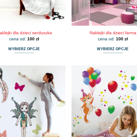
produktu
produktu
aklejki dla dzieci serduszka
Naklejki dla dzieci farma
cena od:
100
zł
cena od:
100
zł
WYBIERZ OPCJE
WYBIERZ OPCJE
Ten
Ten
produkt
produkt
ma
ma
wiele
wiele
wariantów.
wariantów.
Opcje
Opcje
można
można
wybrać
wybrać
na
na
stronie
stronie
produktu
produktu