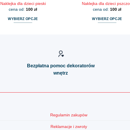
Naklejka dla dzieci pieski
Naklejka dla dzieci pszczo
cena od:
100
zł
cena od:
100
zł
WYBIERZ OPCJE
WYBIERZ OPCJE
Ten
Ten
produkt
produkt
ma
ma
wiele
wiele
wariantów.
wariantów.
Opcje
Opcje
Bezpłatna pomoc dekoratorów
można
można
wnętrz
wybrać
wybrać
na
na
stronie
stronie
produktu
produktu
Regulamin zakupów
Reklamacje i zwroty