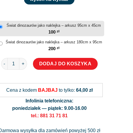
Świat dinozaurów jako naklejka – arkusz 95cm x 45cm
100
zł
Świat dinozaurów jako naklejka – arkusz 180cm x 95cm
200
zł
ilość Świat dinozaurów jako naklejka
DODAJ DO KOSZYKA
Alternative:
Cena z kodem
BAJBAJ
to tylko:
64,00 zł
Infolinia telefoniczna:
poniedziałek — piątek: 9.00-16.00
tel.: 881 31 71 81
Darmowa wysyłka dla zamówień powyżej 500 zł