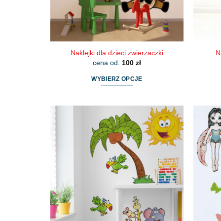
produktu
Naklejki dla dzieci zwierzaczki
N
cena od:
100
zł
WYBIERZ OPCJE
Ten
produkt
ma
wiele
wariantów.
Opcje
można
wybrać
na
stronie
produktu