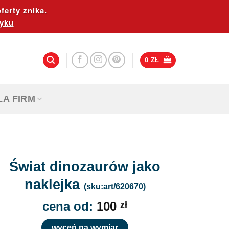
ferty znika.
yku
0
ZŁ
LA FIRM
Świat dinozaurów jako
naklejka
(sku:art/620670)
cena od:
100
zł
wyceń na wymiar