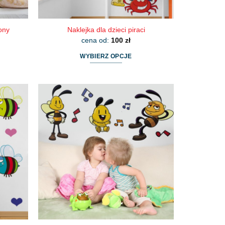
lony
Naklejka dla dzieci piraci
cena od:
100
zł
WYBIERZ OPCJE
Ten
produkt
ma
wiele
wariantów.
Opcje
można
wybrać
na
stronie
produktu