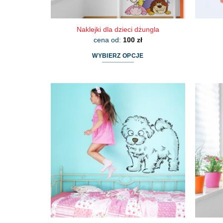
Naklejki dla dzieci dżungla
cena od:
100
zł
WYBIERZ OPCJE
Ten
produkt
ma
wiele
wariantów.
Opcje
można
wybrać
na
stronie
produktu