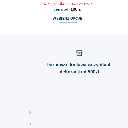
Naklejka dla dzieci zwierzaki
cena od:
100
zł
WYBIERZ OPCJE
Ten
produkt
ma
wiele
wariantów.
Opcje
Darmowa dostawa wszystkich
można
dekoracji od 500zł
wybrać
na
stronie
produktu