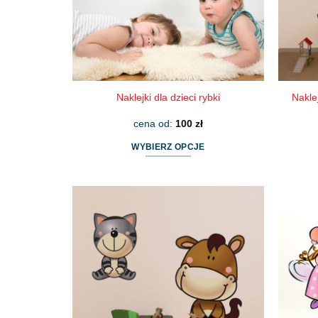
Naklejki dla dzieci rybki
Nakle
cena od:
100
zł
WYBIERZ OPCJE
Ten
produkt
ma
wiele
wariantów.
Opcje
można
wybrać
na
stronie