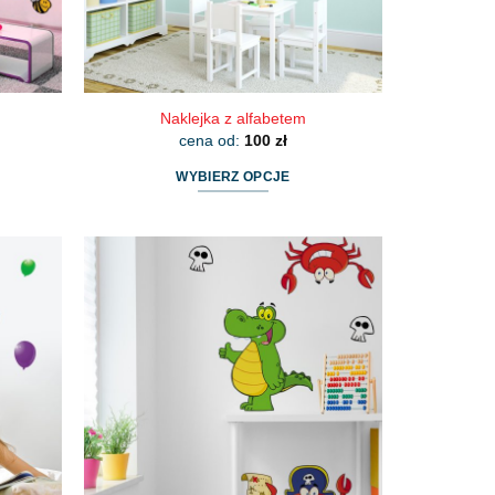
produktu
Naklejka z alfabetem
cena od:
100
zł
WYBIERZ OPCJE
Ten
produkt
ma
wiele
wariantów.
Opcje
można
wybrać
na
stronie
produktu