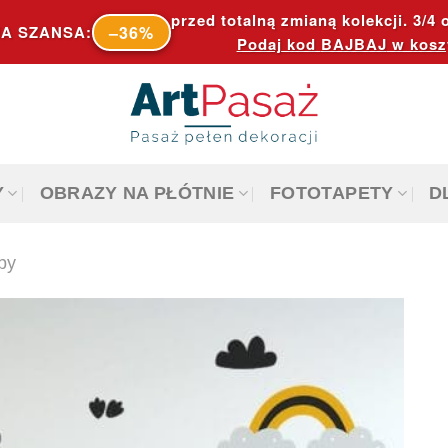
przed totalną zmianą kolekcji. 3/4 o
–36%
A SZANSA:
Podaj kod
BAJBAJ
w kosz
Y
OBRAZY NA PŁÓTNIE
FOTOTAPETY
D
by