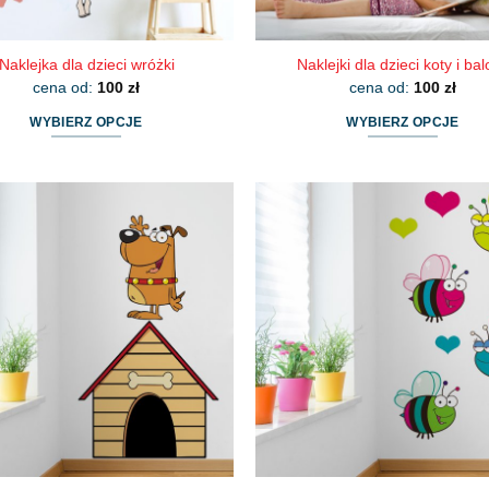
Naklejka dla dzieci wróżki
Naklejki dla dzieci koty i ba
cena od:
100
zł
cena od:
100
zł
WYBIERZ OPCJE
WYBIERZ OPCJE
Ten
Ten
produkt
produkt
ma
ma
wiele
wiele
wariantów.
wariantów.
Opcje
Opcje
można
można
wybrać
wybrać
na
na
stronie
stronie
produktu
produktu