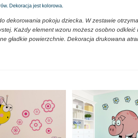
ów. Dekoracja jest kolorowa.
do dekorowania pokoju dziecka. W zestawie otrzym
ystej. Każdy element wzoru możesz osobno odkleić i
nne gładkie powierzchnie. Dekoracja drukowana atra