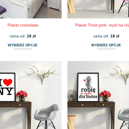
Plakat czekolada
Plakat Think pink- myśl na r
cena od:
18
zł
cena od:
18
zł
WYBIERZ OPCJE
WYBIERZ OPCJE
Ten
Ten
produkt
produkt
ma
ma
wiele
wiele
wariantów.
wariantów.
Opcje
Opcje
można
można
wybrać
wybrać
na
na
stronie
stronie
produktu
produktu