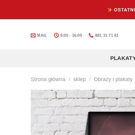
Skip
OSTATNI
to
content
MAIL
9:00 - 16:00
881 31 71 81
PLAKAT
Strona główna
/
sklep
/
Obrazy i plakaty