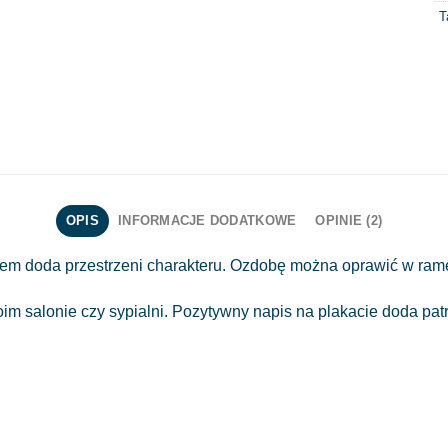
T
OPIS
INFORMACJE DODATKOWE
OPINIE (2)
m doda przestrzeni charakteru. Ozdobę można oprawić w ramę,
m salonie czy sypialni. Pozytywny napis na plakacie doda pa