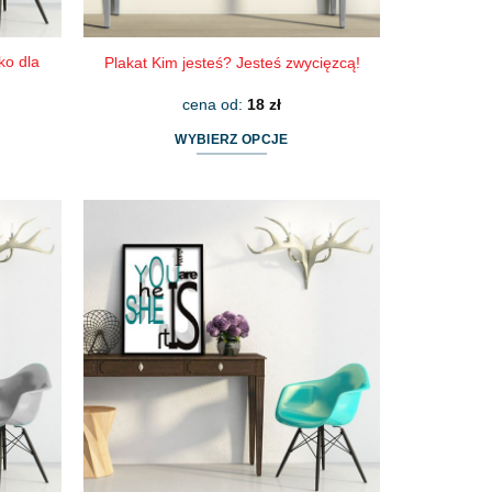
ko dla
Plakat Kim jesteś? Jesteś zwycięzcą!
cena od:
18
zł
WYBIERZ OPCJE
Ten
produkt
ma
wiele
wariantów.
Opcje
można
wybrać
na
stronie
produktu