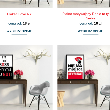
Plakat motywujący Robię to tyl
Plakat I love NY
Siebie
cena od:
18
zł
cena od:
18
zł
WYBIERZ OPCJE
WYBIERZ OPCJE
Ten
Ten
produkt
produkt
ma
ma
wiele
wiele
wariantów.
wariantów.
Opcje
Opcje
można
można
wybrać
wybrać
na
na
stronie
stronie
produktu
produktu