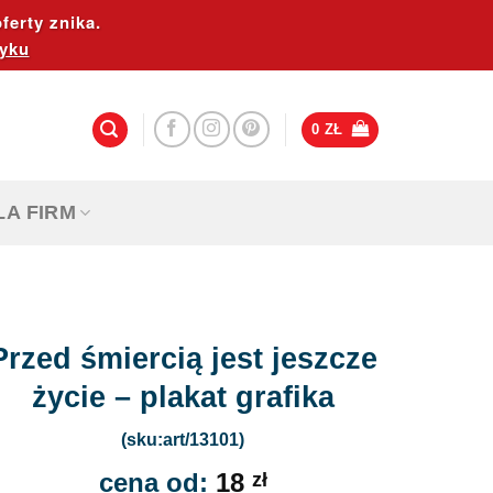
ferty znika.
yku
0
ZŁ
LA FIRM
Przed śmiercią jest jeszcze
życie – plakat grafika
(sku:art/13101)
cena od:
18
zł