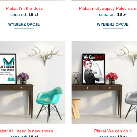
Plakat I’m the Boss
Plakat motywujący Palec na u
cena od:
18
zł
cena od:
18
zł
WYBIERZ OPCJE
WYBIERZ OPCJE
Ten
Ten
produkt
produkt
ma
ma
wiele
wiele
wariantów.
wariantów.
Opcje
Opcje
można
można
wybrać
wybrać
na
na
stronie
stronie
produktu
produktu
akat All I need is new shoes
Plakat We can do it
cena od:
18
zł
cena od:
18
zł