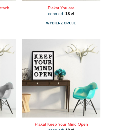
stach
Plakat You are
cena od:
18
zł
WYBIERZ OPCJE
Ten
produkt
ma
wiele
wariantów.
Opcje
można
wybrać
na
stronie
produktu
Plakat Keep Your Mind Open
cena od:
18
zł