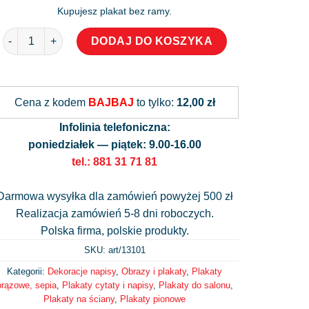
Kupujesz plakat bez ramy.
ilość Przed śmiercią jest jeszcze życie - plakat grafika
DODAJ DO KOSZYKA
Alternative:
Cena z kodem
BAJBAJ
to tylko:
12,00 zł
Infolinia telefoniczna:
poniedziałek — piątek: 9.00-16.00
tel.: 881 31 71 81
Darmowa wysyłka dla zamówień powyżej 500 zł
Realizacja zamówień 5-8 dni roboczych.
Polska firma, polskie produkty.
SKU: art/
13101
Kategorii:
Dekoracje napisy
,
Obrazy i plakaty
,
Plakaty
brązowe, sepia
,
Plakaty cytaty i napisy
,
Plakaty do salonu
,
Plakaty na ściany
,
Plakaty pionowe