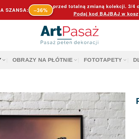
przed totalną zmianą kolekcji. 3/4 o
–36%
A SZANSA:
Podaj kod
BAJBAJ
w kosz
Y
OBRAZY NA PŁÓTNIE
FOTOTAPETY
D