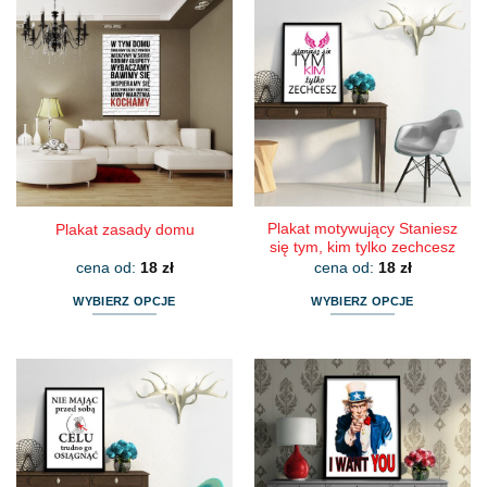
Plakat motywujący Staniesz
Plakat zasady domu
się tym, kim tylko zechcesz
cena od:
18
zł
cena od:
18
zł
WYBIERZ OPCJE
WYBIERZ OPCJE
Ten
Ten
produkt
produkt
ma
ma
wiele
wiele
wariantów.
wariantów.
Opcje
Opcje
można
można
wybrać
wybrać