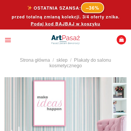
Skip
–36%
OSTATNIA SZANSA:
to
przed totalną zmianą kolekcji. 3/4 oferty znika.
content
Podaj kod
BAJBAJ
w koszyku
Strona główna
/
sklep
/
Plakaty do salonu
kosmetycznego