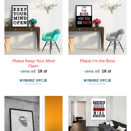
ma
ma
wiele
wiele
wariantów.
wariantów.
Opcje
Opcje
można
można
wybrać
wybrać
na
na
stronie
stronie
produktu
produktu
Plakat Keep Your Mind
Plakat I’m the Boss
Open
cena od:
18
zł
cena od:
18
zł
WYBIERZ OPCJE
WYBIERZ OPCJE
Ten
Ten
produkt
produkt
ma
ma
wiele
wiele
wariantów.
wariantów.
Opcje
Opcje
można
można
wybrać
wybrać