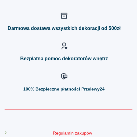
wiele
wiele
wariantów.
wariantów.
Opcje
Opcje
można
można
Darmowa dostawa wszystkich dekoracji od 500zł
wybrać
wybrać
na
na
stronie
stronie
produktu
produktu
Bezpłatna pomoc dekoratorów wnętrz
100%
Bezpieczne płatności Przelewy24
Regulamin zakupów