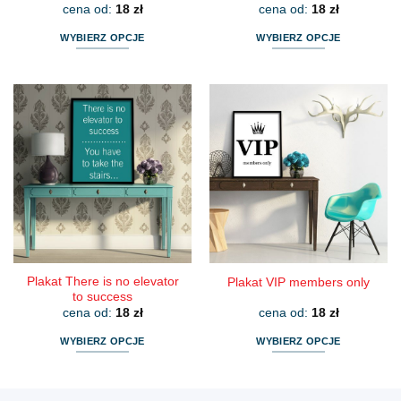
cena od:
18
zł
cena od:
18
zł
WYBIERZ OPCJE
WYBIERZ OPCJE
Ten
Ten
produkt
produkt
ma
ma
wiele
wiele
wariantów.
wariantów.
Opcje
Opcje
można
można
wybrać
wybrać
na
na
stronie
stronie
produktu
produktu
Plakat There is no elevator
Plakat VIP members only
to success
cena od:
18
zł
cena od:
18
zł
WYBIERZ OPCJE
WYBIERZ OPCJE
Ten
Ten
produkt
produkt
ma
ma