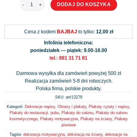
ilość Plakat zrealizuj swoje pomysły
DODAJ DO KOSZYKA
Alternative:
Cena z kodem
BAJBAJ
to tylko:
12,00 zł
Infolinia telefoniczna:
poniedziałek — piątek: 9.00-16.00
tel.: 881 31 71 81
Darmowa wysyłka dla zamówień powyżej 500 zł
Realizacja zamówień 5-8 dni roboczych.
Polska firma, polskie produkty.
SKU: art/
13278
Kategorii:
Dekoracje napisy
,
Obrazy i plakaty
,
Plakaty cytaty i napisy
,
Plakaty do restauracji, pubu
,
Plakaty do salonu
,
Plakaty do salonu
kosmetycznego
,
Plakaty motywacyjne
,
Plakaty na ściany
,
Plakaty
pionowe
Tagów:
dekoracja motywacyjna
,
dekoracja na ściany
,
dekoracje na