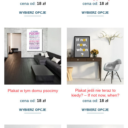
cena od:
18
zł
cena od:
18
zł
WYBIERZ OPCJE
WYBIERZ OPCJE
Ten
Ten
produkt
produkt
ma
ma
wiele
wiele
wariantów.
wariantów.
Opcje
Opcje
można
można
wybrać
wybrać
na
na
stronie
stronie
produktu
produktu
Plakat jeśli nie teraz to
Plakat w tym domu psocimy
kiedy? – If not now, when?
cena od:
18
zł
cena od:
18
zł
WYBIERZ OPCJE
WYBIERZ OPCJE
Ten
Ten
produkt
produkt