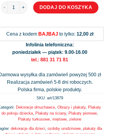
ilość Plakat zimą urodziła się Lilianna
DODAJ DO KOSZYKA
Alternative:
Cena z kodem
BAJBAJ
to tylko:
12,00 zł
Infolinia telefoniczna:
poniedziałek — piątek: 9.00-16.00
tel.: 881 31 71 81
Darmowa wysyłka dla zamówień powyżej 500 zł
Realizacja zamówień 5-8 dni roboczych.
Polska firma, polskie produkty.
SKU: art/
13879
ategorii:
Dekoracje dmuchawce
,
Obrazy i plakaty
,
Plakaty
do pokoju dziecka
,
Plakaty na ściany
,
Plakaty pionowe
,
Plakaty turkusowe, miętowe, zielone
agów:
dekoracje dla dzieci
,
ozdoby urodzinowe
,
plakaty dla