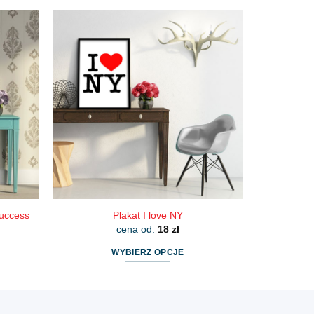
produkt
ma
wiele
wariantów.
Opcje
można
wybrać
na
stronie
produktu
success
Plakat I love NY
cena od:
18
zł
WYBIERZ OPCJE
Ten
produkt
ma