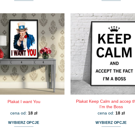
Ten
Ten
produkt
produkt
ma
ma
wiele
wiele
wariantów.
wariantów.
Opcje
Opcje
można
można
wybrać
wybrać
na
na
stronie
stronie
produktu
produktu
Plakat Keep Calm and accep th
Plakat I want You
I’m the Boss
cena od:
18
zł
cena od:
18
zł
WYBIERZ OPCJE
WYBIERZ OPCJE
Ten
Ten