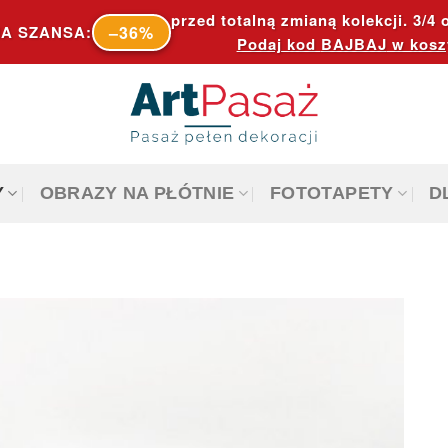
przed totalną zmianą kolekcji. 3/4 o
–36%
A SZANSA:
Podaj kod
BAJBAJ
w kosz
Y
OBRAZY NA PŁÓTNIE
FOTOTAPETY
D