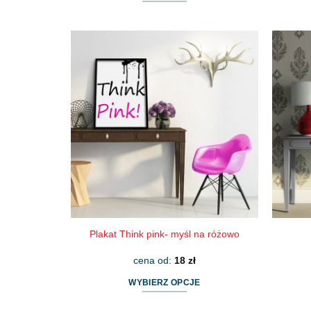
Ten
produkt
ma
wiele
wariantów.
Opcje
można
wybrać
na
stronie
produktu
Plakat Think pink- myśl na różowo
cena od:
18
zł
WYBIERZ OPCJE
Ten