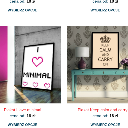
cena od:
18
zł
cena od:
18
zł
WYBIERZ OPCJE
WYBIERZ OPCJE
Ten
Ten
produkt
produkt
ma
ma
wiele
wiele
wariantów.
wariantów.
Opcje
Opcje
można
można
wybrać
wybrać
na
na
stronie
stronie
produktu
produktu
Plakat I love minimal
Plakat Keep calm and carry
cena od:
18
zł
cena od:
18
zł
WYBIERZ OPCJE
WYBIERZ OPCJE