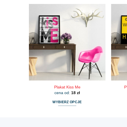
produkt
ma
wiele
wariantów.
Opcje
można
wybrać
na
stronie
produktu
Plakat Kiss Me
P
cena od:
18
zł
WYBIERZ OPCJE
Ten
produkt
ma