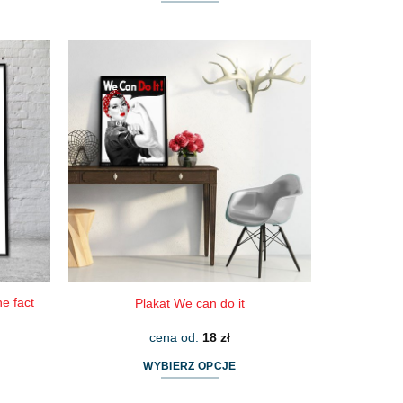
Ten
produkt
ma
wiele
wariantów.
Opcje
można
wybrać
na
stronie
produktu
e fact
Plakat We can do it
cena od:
18
zł
WYBIERZ OPCJE
Ten