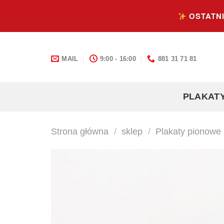
Skip
OSTATNI
to
content
MAIL
9:00 - 16:00
881 31 71 81
PLAKAT
Strona główna
/
sklep
/
Plakaty pionowe