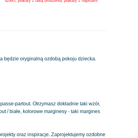
dzieci
,
plakaty z datą urodzenia
,
plakaty z napisami
ka będzie oryginalną ozdobą pokoju dziecka.
passe-partout. Otrzymasz dokładnie taki wzór,
out / białe, kolorowe marginesy - taki margines
ojekty oraz inspiracje. Zaprojektujemy ozdobne