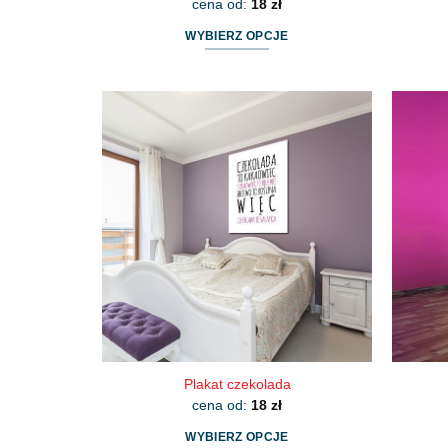
cena od:
18
zł
WYBIERZ OPCJE
Ten
produkt
ma
wiele
wariantów.
Opcje
można
wybrać
na
stronie
produktu
Plakat czekolada
cena od:
18
zł
WYBIERZ OPCJE