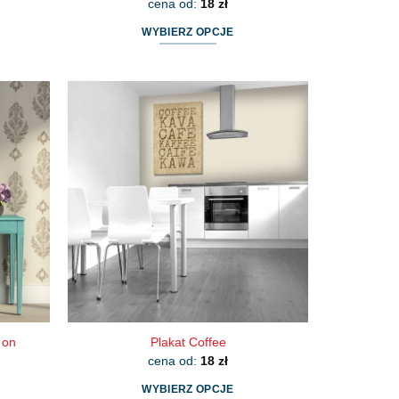
cena od:
18
zł
WYBIERZ OPCJE
Ten
produkt
ma
wiele
wariantów.
Opcje
można
wybrać
na
stronie
produktu
 on
Plakat Coffee
cena od:
18
zł
WYBIERZ OPCJE