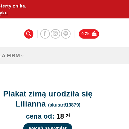
ferty znika.
yku
0
ZŁ
LA FIRM
Plakat zimą urodziła się
Lilianna
(sku:art/13879)
cena od:
18
zł
wyceń na wymiar