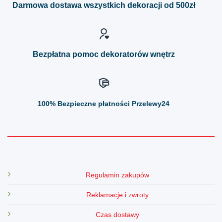
można
można
Darmowa dostawa wszystkich dekoracji od 500zł
wybrać
wybrać
na
na
stronie
stronie
produktu
produktu
Bezpłatna pomoc dekoratorów wnętrz
100%
Bezpieczne płatności Przelewy24
Regulamin zakupów
Reklamacje i zwroty
Czas dostawy