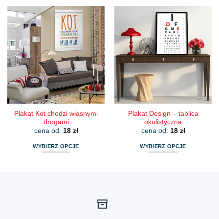
produkt
produkt
ma
ma
wiele
wiele
wariantów.
wariantów.
Opcje
Opcje
można
można
wybrać
wybrać
na
na
stronie
stronie
produktu
produktu
Plakat Kot chodzi własnymi
Plakat Design – tablica
drogami
okulistyczna
cena od:
18
zł
cena od:
18
zł
WYBIERZ OPCJE
WYBIERZ OPCJE
Ten
Ten
produkt
produkt
ma
ma
wiele
wiele
wariantów.
wariantów.
Opcje
Opcje