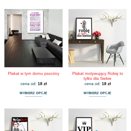
Ten
Ten
produkt
produkt
ma
ma
wiele
wiele
wariantów.
wariantów.
Opcje
Opcje
można
można
wybrać
wybrać
na
na
stronie
stronie
produktu
produktu
Plakat motywujący Robię to
Plakat w tym domu psocimy
tylko dla Siebie
cena od:
18
zł
cena od:
18
zł
WYBIERZ OPCJE
WYBIERZ OPCJE
Ten
Ten
produkt
produkt
ma
ma
wiele
wiele
wariantów.
wariantów.
Opcje
Opcje