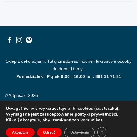
Sklep z dekoracjami. Tutaj znajdziesz modne i luksusowe ozdoby
do domu i firmy.
Poniedziałek - Piątek 9:00 - 16:00 tel.: 881 31 71 81
© Artpasaż 2026
Uwaga! Serwis wykorzystuje pliki cookies (ciasteczka).
Wymagane jest zaakceptowanie polityki prywatności.
Kliknij akceptuje, aby zamknąć ten komunikat.
ZAMKNIJ PANE
Akceptuje
Odrzuć
Ustawienia
Modne plakaty, obrazy, fototapety i dekoracje na ściany.