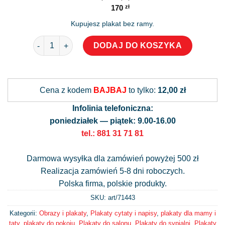
170
zł
Kupujesz plakat bez ramy.
ilość Plakat ze słowami Goddarda o pragnieniach
DODAJ DO KOSZYKA
Alternative:
Cena z kodem
BAJBAJ
to tylko:
12,00 zł
Infolinia telefoniczna:
poniedziałek — piątek: 9.00-16.00
tel.: 881 31 71 81
Darmowa wysyłka dla zamówień powyżej 500 zł
Realizacja zamówień 5-8 dni roboczych.
Polska firma, polskie produkty.
SKU: art/
71443
Kategorii:
Obrazy i plakaty
,
Plakaty cytaty i napisy
,
plakaty dla mamy i
taty
,
plakaty do pokoju
,
Plakaty do salonu
,
Plakaty do sypialni
,
Plakaty