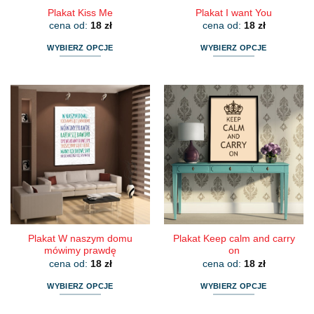
Plakat Kiss Me
Plakat I want You
cena od:
18
zł
cena od:
18
zł
WYBIERZ OPCJE
WYBIERZ OPCJE
Ten
Ten
produkt
produkt
ma
ma
wiele
wiele
wariantów.
wariantów.
Opcje
Opcje
można
można
wybrać
wybrać
na
na
stronie
stronie
produktu
produktu
Plakat W naszym domu
Plakat Keep calm and carry
mówimy prawdę
on
cena od:
18
zł
cena od:
18
zł
WYBIERZ OPCJE
WYBIERZ OPCJE
Ten
Ten