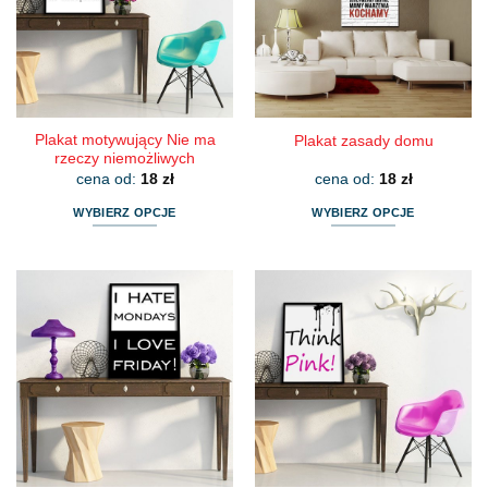
Plakat motywujący Nie ma
Plakat zasady domu
rzeczy niemożliwych
cena od:
18
zł
cena od:
18
zł
WYBIERZ OPCJE
WYBIERZ OPCJE
Ten
Ten
produkt
produkt
ma
ma
wiele
wiele
wariantów.
wariantów.
Opcje
Opcje
można
można
wybrać
wybrać
na
na
stronie
stronie
produktu
produktu