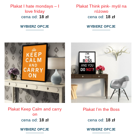
Plakat I hate mondays – I
Plakat Think pink- myśl na
love friday
różowo
cena od:
18
zł
cena od:
18
zł
WYBIERZ OPCJE
WYBIERZ OPCJE
Ten
Ten
produkt
produkt
ma
ma
wiele
wiele
wariantów.
wariantów.
Opcje
Opcje
można
można
wybrać
wybrać
na
na
stronie
stronie
produktu
produktu
Plakat Keep Calm and carry
Plakat I’m the Boss
on
cena od:
18
zł
cena od:
18
zł
WYBIERZ OPCJE
WYBIERZ OPCJE