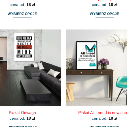
cena od:
18
zł
cena od:
18
zł
WYBIERZ OPCJE
WYBIERZ OPCJE
Ten
Ten
produkt
produkt
ma
ma
wiele
wiele
wariantów.
wariantów.
Opcje
Opcje
można
można
wybrać
wybrać
na
na
stronie
stronie
produktu
produktu
Plakat Odwaga
Plakat All I need is new sh
cena od:
18
zł
cena od:
18
zł