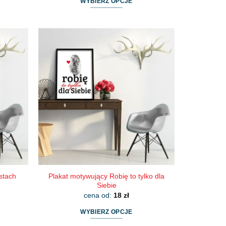
WYBIERZ OPCJE
Ten
produkt
ma
wiele
wariantów.
Opcje
można
wybrać
na
stronie
produktu
Plakat motywujący Robię to tylko dla
stach
Siebie
cena od:
18
zł
WYBIERZ OPCJE
Ten