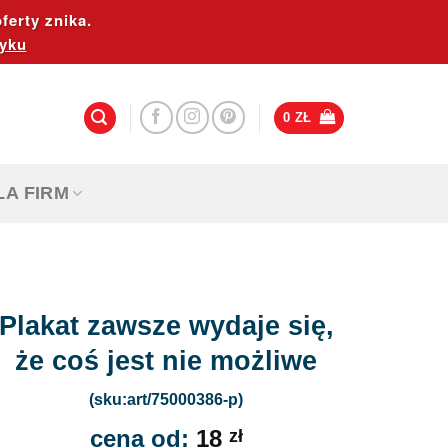
ferty znika.
yku
0
ZŁ
LA FIRM
Plakat zawsze wydaje się,
że coś jest nie możliwe
(sku:art/75000386-p)
cena od:
18
zł