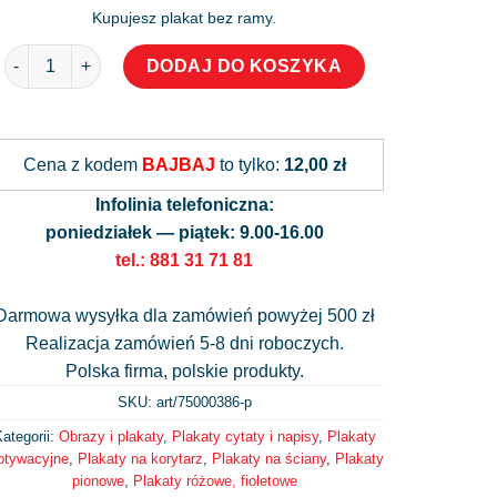
Kupujesz plakat bez ramy.
ilość Plakat zawsze wydaje się, że coś jest nie możliwe
DODAJ DO KOSZYKA
Alternative:
Cena z kodem
BAJBAJ
to tylko:
12,00 zł
Infolinia telefoniczna:
poniedziałek — piątek: 9.00-16.00
tel.: 881 31 71 81
Darmowa wysyłka dla zamówień powyżej 500 zł
Realizacja zamówień 5-8 dni roboczych.
Polska firma, polskie produkty.
SKU: art/
75000386-p
ategorii:
Obrazy i plakaty
,
Plakaty cytaty i napisy
,
Plakaty
tywacyjne
,
Plakaty na korytarz
,
Plakaty na ściany
,
Plakaty
pionowe
,
Plakaty różowe, fioletowe