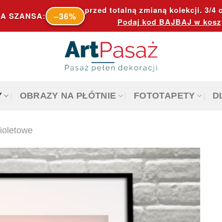
przed totalną zmianą kolekcji. 3/4 o
–36%
A SZANSA:
Podaj kod
BAJBAJ
w kosz
Y
OBRAZY NA PŁÓTNIE
FOTOTAPETY
D
fioletowe