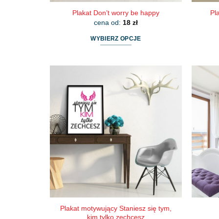
Plakat Don’t worry be happy
Pl
cena od:
18
zł
WYBIERZ OPCJE
Ten
produkt
ma
wiele
wariantów.
Opcje
można
wybrać
na
stronie
produktu
Plakat motywujący Staniesz się tym,
kim tylko zechcesz