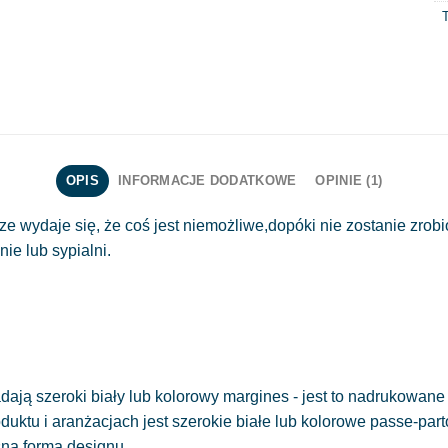
T
OPIS
INFORMACJE DODATKOWE
OPINIE (1)
ze wydaje się, że coś jest niemożliwe,dopóki nie zostanie zrob
ie lub sypialni.
ają szeroki biały lub kolorowy margines - jest to nadrukowane 
oduktu i aranżacjach jest szerokie białe lub kolorowe passe-part
sna forma designu.