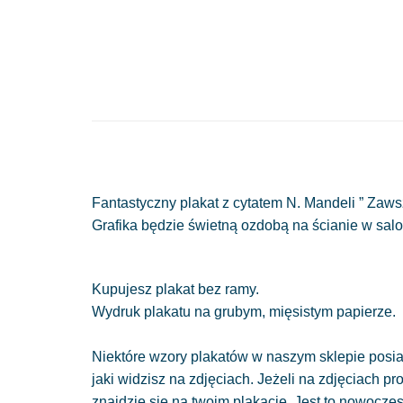
Fantastyczny plakat z cytatem N. Mandeli ” Zaws
Grafika będzie świetną ozdobą na ścianie w salon
Kupujesz plakat bez ramy.
Wydruk plakatu na grubym, mięsistym papierze.
Niektóre wzory plakatów w naszym sklepie posiad
jaki widzisz na zdjęciach. Jeżeli na zdjęciach pr
znajdzie się na twoim plakacie. Jest to nowocze