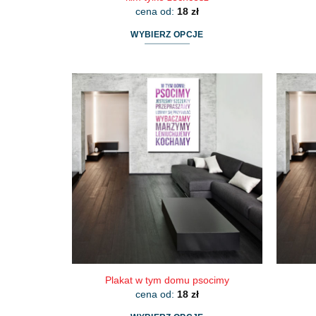
cena od:
18
zł
WYBIERZ OPCJE
Ten
produkt
ma
wiele
wariantów.
Opcje
można
wybrać
na
stronie
produktu
Plakat w tym domu psocimy
cena od:
18
zł