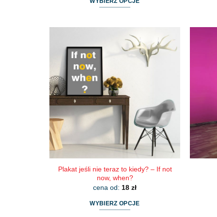
WYBIERZ OPCJE
Ten
produkt
ma
wiele
wariantów.
Opcje
można
wybrać
na
stronie
produktu
Plakat jeśli nie teraz to kiedy? – If not
now, when?
cena od:
18
zł
WYBIERZ OPCJE
Ten