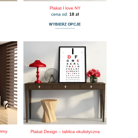
Plakat I love NY
cena od:
18
zł
WYBIERZ OPCJE
Ten
produkt
ma
wiele
wariantów.
Opcje
można
wybrać
na
stronie
produktu
wimy
Plakat Design – tablica okulistyczna