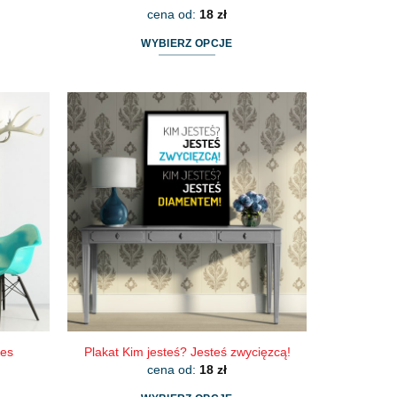
cena od:
18
zł
WYBIERZ OPCJE
Ten
produkt
ma
wiele
wariantów.
Opcje
można
wybrać
na
stronie
produktu
oes
Plakat Kim jesteś? Jesteś zwycięzcą!
cena od:
18
zł