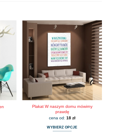
Plakat W naszym domu mówimy
en
prawdę
cena od:
18
zł
WYBIERZ OPCJE