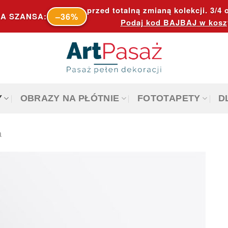
przed totalną zmianą kolekcji. 3/4 o
–36%
A SZANSA:
Podaj kod
BAJBAJ
w kosz
Y
OBRAZY NA PŁÓTNIE
FOTOTAPETY
D
a