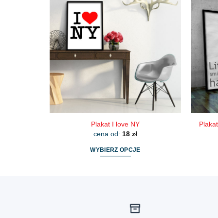
wiele
wariantów.
Opcje
można
wybrać
na
stronie
produktu
Plakat I love NY
Plakat
cena od:
18
zł
WYBIERZ OPCJE
Ten
produkt
ma
wiele
wariantów.
Opcje