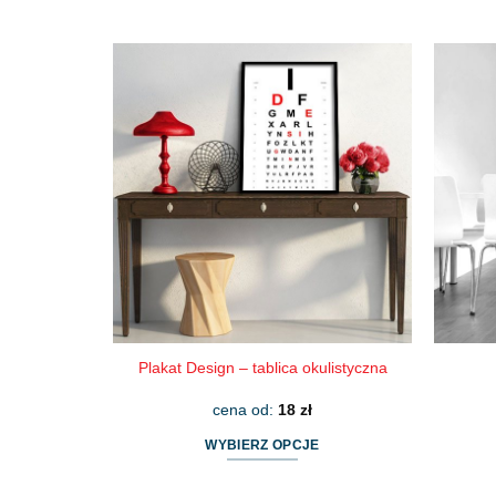
Ten
produkt
ma
wiele
wariantów.
Opcje
można
wybrać
na
stronie
produktu
Plakat Design – tablica okulistyczna
cena od:
18
zł
WYBIERZ OPCJE
Ten