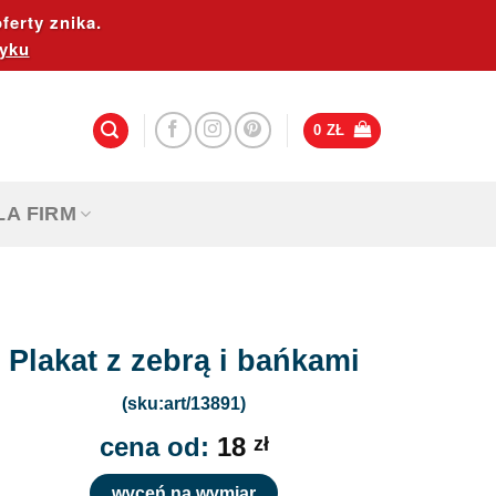
ferty znika.
yku
0
ZŁ
LA FIRM
Plakat z zebrą i bańkami
(sku:art/13891)
cena od:
18
zł
wyceń na wymiar