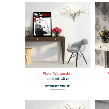
produkt
ma
wiele
wariantów.
Opcje
można
wybrać
na
stronie
produktu
Plakat We can do it
cena od:
18
zł
WYBIERZ OPCJE
Ten
produkt
ma