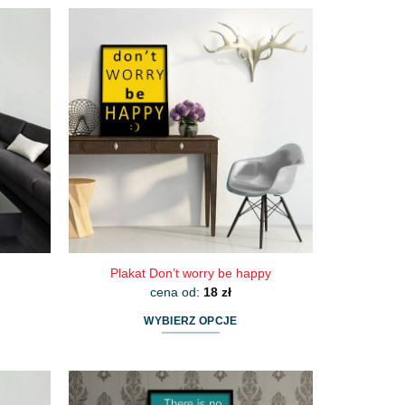
produkt
ma
wiele
wariantów.
Opcje
można
wybrać
na
stronie
produktu
Plakat Don’t worry be happy
cena od:
18
zł
WYBIERZ OPCJE
Ten
produkt
ma