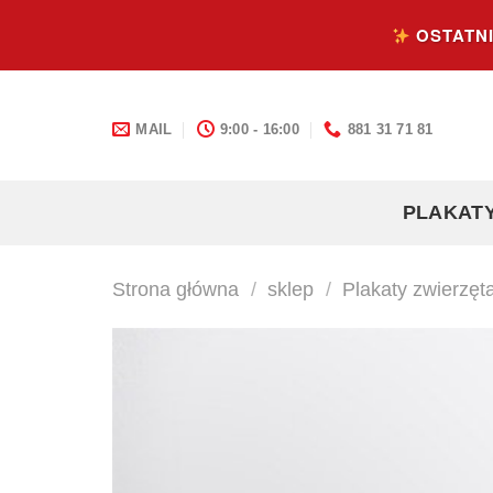
Skip
OSTATNI
to
content
MAIL
9:00 - 16:00
881 31 71 81
PLAKAT
Strona główna
/
sklep
/
Plakaty zwierzęt