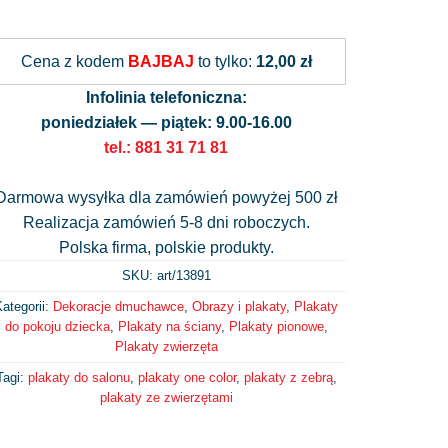
Alternative:
Cena z kodem
BAJBAJ
to tylko:
12,00 zł
Infolinia telefoniczna:
poniedziałek — piątek: 9.00-16.00
tel.: 881 31 71 81
Darmowa wysyłka dla zamówień powyżej 500 zł
Realizacja zamówień 5-8 dni roboczych.
Polska firma, polskie produkty.
SKU: art/
13891
ategorii:
Dekoracje dmuchawce
,
Obrazy i plakaty
,
Plakaty
do pokoju dziecka
,
Plakaty na ściany
,
Plakaty pionowe
,
Plakaty zwierzęta
Tagi:
plakaty do salonu
,
plakaty one color
,
plakaty z zebrą
,
plakaty ze zwierzętami