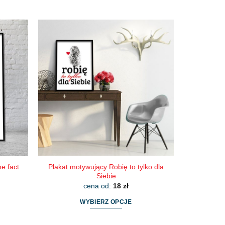
Ten
produkt
ma
wiele
wariantów.
Opcje
można
wybrać
na
stronie
produktu
e fact
Plakat motywujący Robię to tylko dla
Siebie
cena od:
18
zł
WYBIERZ OPCJE
Ten