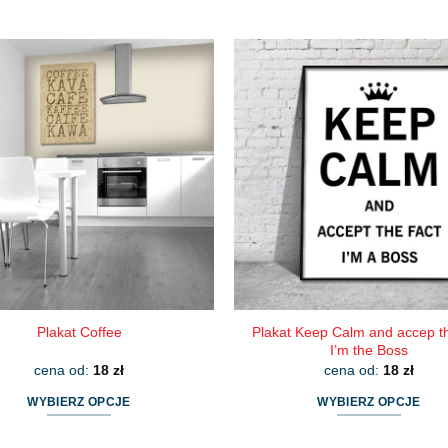
Ten
Ten
produkt
produkt
ma
ma
wiele
wiele
wariantów.
wariantów.
Opcje
Opcje
można
można
wybrać
wybrać
na
na
stronie
stronie
produktu
produktu
Plakat Keep Calm and accep th
Plakat Coffee
I’m the Boss
cena od:
18
zł
cena od:
18
zł
WYBIERZ OPCJE
WYBIERZ OPCJE
Ten
Ten