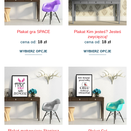
wybrać
wybrać
na
na
stronie
stronie
produktu
produktu
Plakat Kim jesteś? Jesteś
Plakat gra SPACE
zwycięzcą!
cena od:
18
zł
cena od:
18
zł
WYBIERZ OPCJE
WYBIERZ OPCJE
Ten
Ten
produkt
produkt
ma
ma
wiele
wiele
wariantów.
wariantów.
Opcje
Opcje
można
można
wybrać
wybrać
na
na
stronie
stronie
produktu
produktu
Plakat motywujący Staniesz