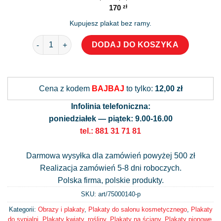
170
zł
Kupujesz plakat bez ramy.
ilość Plakat z tropikalnym liściem - monstera
DODAJ DO KOSZYKA
Alternative:
Cena z kodem
BAJBAJ
to tylko:
12,00 zł
Infolinia telefoniczna:
poniedziałek — piątek: 9.00-16.00
tel.: 881 31 71 81
Darmowa wysyłka dla zamówień powyżej 500 zł
Realizacja zamówień 5-8 dni roboczych.
Polska firma, polskie produkty.
SKU: art/
75000140-p
Kategorii:
Obrazy i plakaty
,
Plakaty do salonu kosmetycznego
,
Plakaty
do sypialni
,
Plakaty kwiaty, rośliny
,
Plakaty na ściany
,
Plakaty pionowe
,