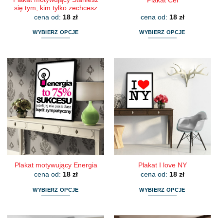
Plakat Cel
się tym, kim tylko zechcesz
cena od:
18
zł
cena od:
18
zł
WYBIERZ OPCJE
WYBIERZ OPCJE
Ten
Ten
produkt
produkt
ma
ma
wiele
wiele
wariantów.
wariantów.
Opcje
Opcje
można
można
wybrać
wybrać
na
na
stronie
stronie
produktu
produktu
Plakat motywujący Energia
Plakat I love NY
cena od:
18
zł
cena od:
18
zł
WYBIERZ OPCJE
WYBIERZ OPCJE
Ten
Ten
produkt
produkt