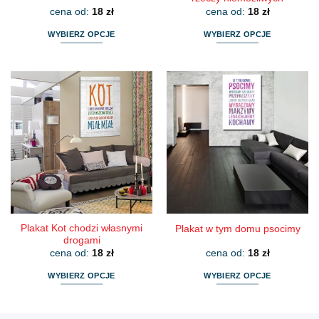
cena od:
18
zł
cena od:
18
zł
WYBIERZ OPCJE
WYBIERZ OPCJE
Ten
Ten
produkt
produkt
ma
ma
wiele
wiele
wariantów.
wariantów.
Opcje
Opcje
można
można
wybrać
wybrać
na
na
stronie
stronie
produktu
produktu
Plakat Kot chodzi własnymi
Plakat w tym domu psocimy
drogami
cena od:
18
zł
cena od:
18
zł
WYBIERZ OPCJE
WYBIERZ OPCJE
Ten
Ten
produkt
produkt