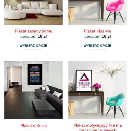
wybrać
wybrać
na
na
stronie
stronie
produktu
produktu
Plakat zasady domu
Plakat Kiss Me
cena od:
18
zł
cena od:
18
zł
WYBIERZ OPCJE
WYBIERZ OPCJE
Ten
Ten
produkt
produkt
ma
ma
wiele
wiele
wariantów.
wariantów.
Opcje
Opcje
można
można
wybrać
wybrać
na
na
stronie
stronie
produktu
produktu
Plakat motywujący Nie ma
Plakat o Kocie
rzeczy niemożliwych