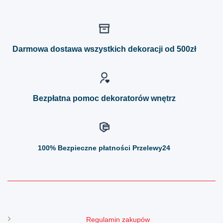
ma
ma
wiele
wiele
wariantów.
wariantów.
Opcje
Opcje
można
można
Darmowa dostawa wszystkich dekoracji od 500zł
wybrać
wybrać
na
na
stronie
stronie
produktu
produktu
Bezpłatna pomoc dekoratorów wnętrz
100%
Bezpieczne płatności Przelewy24
Regulamin zakupów