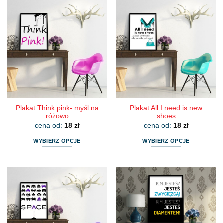
Plakat Think pink- myśl na
Plakat All I need is new
różowo
shoes
cena od:
18
zł
cena od:
18
zł
WYBIERZ OPCJE
WYBIERZ OPCJE
Ten
Ten
produkt
produkt
ma
ma
wiele
wiele
wariantów.
wariantów.
Opcje
Opcje
można
można