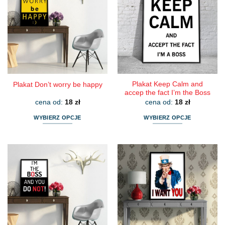
Plakat Keep Calm and
Plakat Don’t worry be happy
accep the fact I’m the Boss
cena od:
18
zł
cena od:
18
zł
WYBIERZ OPCJE
WYBIERZ OPCJE
Ten
Ten
produkt
produkt
ma
ma
wiele
wiele
wariantów.
wariantów.
Opcje
Opcje
można
można
wybrać
wybrać
na
na
stronie
stronie