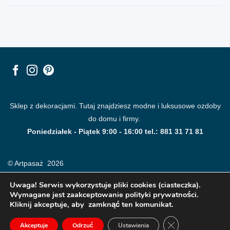
Sklep z dekoracjami. Tutaj znajdziesz modne i luksusowe ozdoby
do domu i firmy.
Poniedziałek - Piątek 9:00 - 16:00 tel.: 881 31 71 81
© Artpasaż 2026
Uwaga! Serwis wykorzystuje pliki cookies (ciasteczka).
Wymagane jest zaakceptowanie polityki prywatności.
Kliknij akceptuje, aby zamknąć ten komunikat.
ZAMKNIJ PANE
Akceptuje
Odrzuć
Ustawienia
Modne plakaty, obrazy, fototapety i dekoracje na ściany.