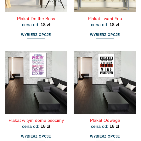
produktu
produktu
Plakat I’m the Boss
Plakat I want You
cena od:
18
zł
cena od:
18
zł
WYBIERZ OPCJE
WYBIERZ OPCJE
Ten
Ten
produkt
produkt
ma
ma
wiele
wiele
wariantów.
wariantów.
Opcje
Opcje
można
można
wybrać
wybrać
na
na
stronie
stronie
produktu
produktu
Plakat w tym domu psocimy
Plakat Odwaga
cena od:
18
zł
cena od:
18
zł
WYBIERZ OPCJE
WYBIERZ OPCJE