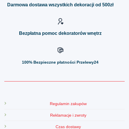
można
można
Darmowa dostawa wszystkich dekoracji od 500zł
wybrać
wybrać
na
na
stronie
stronie
produktu
produktu
Bezpłatna pomoc dekoratorów wnętrz
100%
Bezpieczne płatności Przelewy24
Regulamin zakupów
Reklamacje i zwroty
Czas dostawy