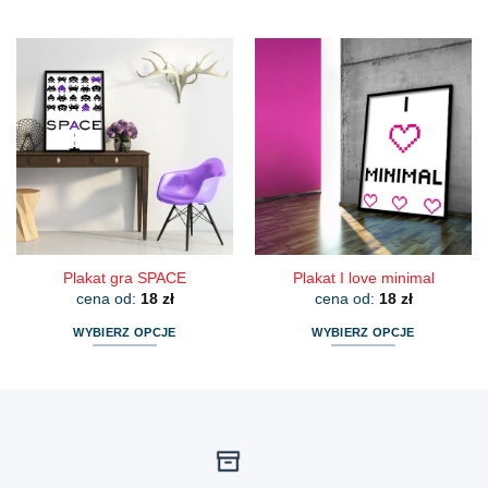
Ten
Ten
produkt
produkt
ma
ma
wiele
wiele
wariantów.
wariantów.
Opcje
Opcje
można
można
wybrać
wybrać
na
na
stronie
stronie
produktu
produktu
Plakat gra SPACE
Plakat I love minimal
cena od:
18
zł
cena od:
18
zł
WYBIERZ OPCJE
WYBIERZ OPCJE
Ten
Ten
produkt
produkt
ma
ma
wiele
wiele
wariantów.
wariantów.
Opcje
Opcje