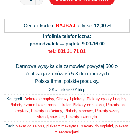
Alternative:
Cena z kodem
BAJBAJ
to tylko:
12,00 zł
Infolinia telefoniczna:
poniedziałek — piątek: 9.00-16.00
tel.: 881 31 71 81
Darmowa wysyłka dla zamówień powyżej 500 zł
Realizacja zamówień 5-8 dni roboczych.
Polska firma, polskie produkty.
SKU: art/
75000155-p
Kategorii:
Dekoracje napisy
,
Obrazy i plakaty
,
Plakaty cytaty i napisy
,
Plakaty czarno-białe i mono + kolor
,
Plakaty do salonu
,
Plakaty na
korytarz
,
Plakaty na ściany
,
Plakaty pionowe
,
Plakaty wzory
skandynawskie
,
Plakaty zwierzęta
Tagi:
plakat do salonu
,
plakat z maksymą
,
plakaty do sypialni
,
plakaty
z sentencjami