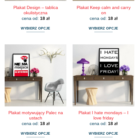
Plakat Design – tablica
Plakat Keep calm and carry
okulistyczna
on
cena od:
18
zł
cena od:
18
zł
WYBIERZ OPCJE
WYBIERZ OPCJE
Ten
Ten
produkt
produkt
ma
ma
wiele
wiele
wariantów.
wariantów.
Opcje
Opcje
można
można
wybrać
wybrać
na
na
stronie
stronie
produktu
produktu
Plakat motywujący Palec na
Plakat I hate mondays – I
ustach
love friday
cena od:
18
zł
cena od:
18
zł
WYBIERZ OPCJE
WYBIERZ OPCJE