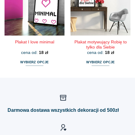
można
można
wybrać
wybrać
na
na
stronie
stronie
produktu
produktu
Plakat motywujący Robię to
Plakat I love minimal
tylko dla Siebie
cena od:
18
zł
cena od:
18
zł
WYBIERZ OPCJE
WYBIERZ OPCJE
Ten
Ten
produkt
produkt
ma
ma
wiele
wiele
wariantów.
wariantów.
Opcje
Opcje
można
można
Darmowa dostawa wszystkich dekoracji od 500zł
wybrać
wybrać
na
na
stronie
stronie
produktu
produktu