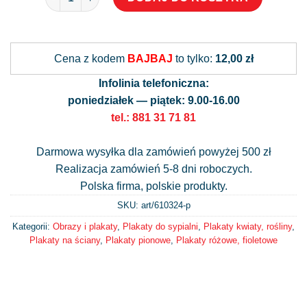
Alternative:
Cena z kodem
BAJBAJ
to tylko:
12,00 zł
Infolinia telefoniczna:
poniedziałek — piątek: 9.00-16.00
tel.: 881 31 71 81
Darmowa wysyłka dla zamówień powyżej 500 zł
Realizacja zamówień 5-8 dni roboczych.
Polska firma, polskie produkty.
SKU: art/
610324-p
Kategorii:
Obrazy i plakaty
,
Plakaty do sypialni
,
Plakaty kwiaty, rośliny
,
Plakaty na ściany
,
Plakaty pionowe
,
Plakaty różowe, fioletowe