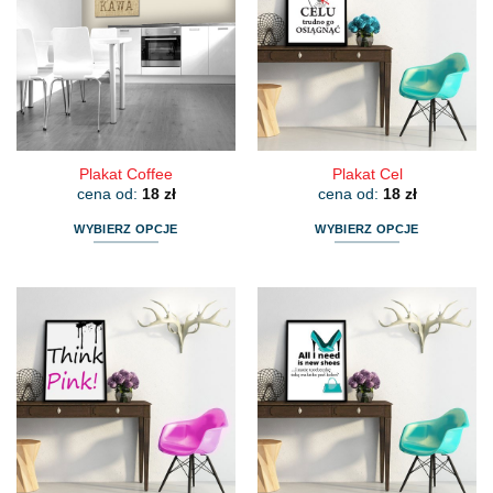
Opcje
Opcje
można
można
wybrać
wybrać
na
na
stronie
stronie
produktu
produktu
Plakat Coffee
Plakat Cel
cena od:
18
zł
cena od:
18
zł
WYBIERZ OPCJE
WYBIERZ OPCJE
Ten
Ten
produkt
produkt
ma
ma
wiele
wiele
wariantów.
wariantów.
Opcje
Opcje
można
można
wybrać
wybrać
na
na
stronie
stronie
produktu
produktu