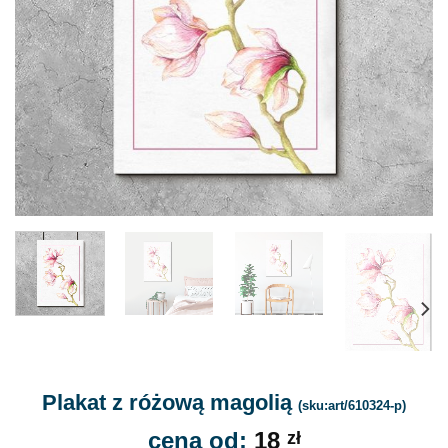
Plakat z różową magolią
(sku:art/610324-p)
cena od:
18
zł