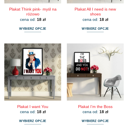
Plakat Think pink- myśl na
Plakat All I need is new
różowo
shoes
cena od:
18
zł
cena od:
18
zł
WYBIERZ OPCJE
WYBIERZ OPCJE
Ten
Ten
produkt
produkt
ma
ma
wiele
wiele
wariantów.
wariantów.
Opcje
Opcje
można
można
wybrać
wybrać
na
na
stronie
stronie
produktu
produktu
Plakat I want You
Plakat I’m the Boss
cena od:
18
zł
cena od:
18
zł
WYBIERZ OPCJE
WYBIERZ OPCJE
Ten
Ten