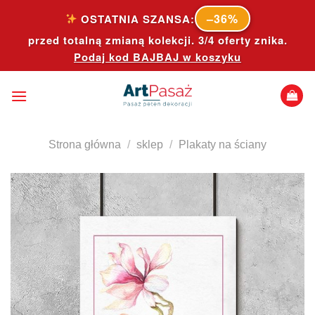
Skip
–36%
OSTATNIA SZANSA:
to
przed totalną zmianą kolekcji. 3/4 oferty znika.
content
Podaj kod
BAJBAJ
w koszyku
Strona główna
/
sklep
/
Plakaty na ściany