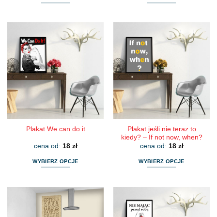
Ten
Ten
produkt
produkt
ma
ma
wiele
wiele
wariantów.
wariantów.
Opcje
Opcje
można
można
wybrać
wybrać
na
na
stronie
stronie
produktu
produktu
Plakat jeśli nie teraz to
Plakat We can do it
kiedy? – If not now, when?
cena od:
18
zł
cena od:
18
zł
WYBIERZ OPCJE
WYBIERZ OPCJE
Ten
Ten
produkt
produkt
ma
ma
wiele
wiele
wariantów.
wariantów.