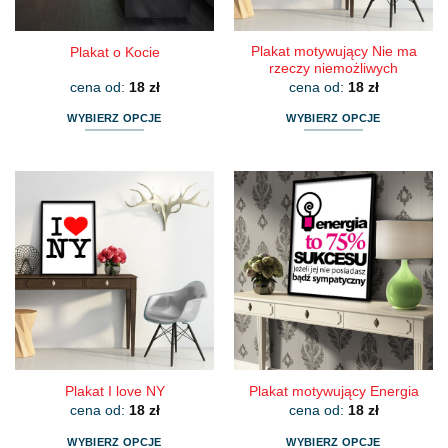
Plakat motywujący Nie ma
Plakat o Kocie
rzeczy niemożliwych
cena od:
18
zł
cena od:
18
zł
WYBIERZ OPCJE
WYBIERZ OPCJE
Ten
Ten
produkt
produkt
ma
ma
wiele
wiele
wariantów.
wariantów.
Opcje
Opcje
można
można
wybrać
wybrać
na
na
stronie
stronie
produktu
produktu
Plakat I love NY
Plakat motywujący Energia
cena od:
18
zł
cena od:
18
zł
WYBIERZ OPCJE
WYBIERZ OPCJE