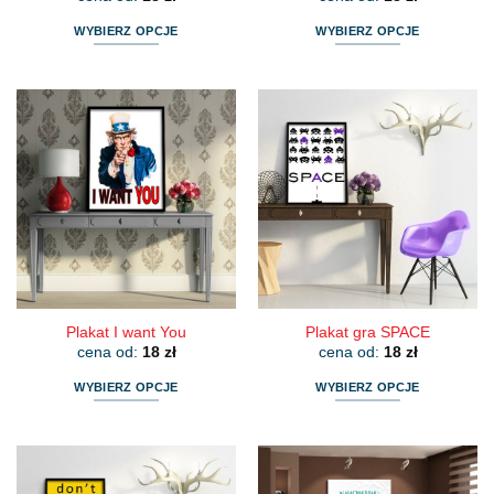
WYBIERZ OPCJE
WYBIERZ OPCJE
Ten
Ten
produkt
produkt
ma
ma
wiele
wiele
wariantów.
wariantów.
Opcje
Opcje
można
można
wybrać
wybrać
na
na
stronie
stronie
produktu
produktu
Plakat I want You
Plakat gra SPACE
cena od:
18
zł
cena od:
18
zł
WYBIERZ OPCJE
WYBIERZ OPCJE
Ten
Ten
produkt
produkt
ma
ma
wiele
wiele