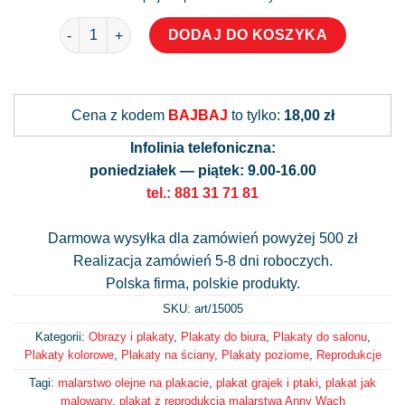
ilość Plakat z reprodukcją - grajek i ptaki
DODAJ DO KOSZYKA
Alternative:
Cena z kodem
BAJBAJ
to tylko:
18,00 zł
Infolinia telefoniczna:
poniedziałek — piątek: 9.00-16.00
tel.: 881 31 71 81
Darmowa wysyłka dla zamówień powyżej 500 zł
Realizacja zamówień 5-8 dni roboczych.
Polska firma, polskie produkty.
SKU: art/
15005
Kategorii:
Obrazy i plakaty
,
Plakaty do biura
,
Plakaty do salonu
,
Plakaty kolorowe
,
Plakaty na ściany
,
Plakaty poziome
,
Reprodukcje
Tagi:
malarstwo olejne na plakacie
,
plakat grajek i ptaki
,
plakat jak
malowany
,
plakat z reprodukcja malarstwa Anny Wach