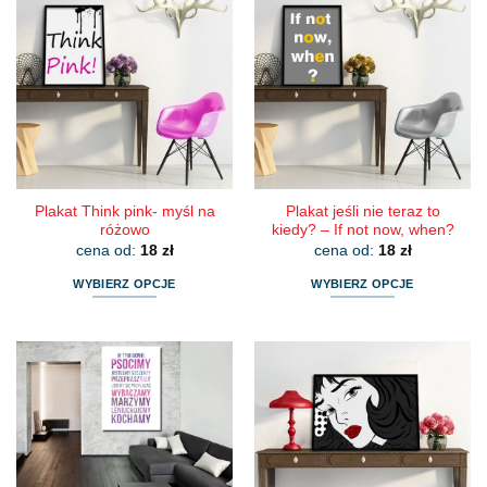
Plakat Think pink- myśl na
Plakat jeśli nie teraz to
różowo
kiedy? – If not now, when?
cena od:
18
zł
cena od:
18
zł
WYBIERZ OPCJE
WYBIERZ OPCJE
Ten
Ten
produkt
produkt
ma
ma
wiele
wiele
wariantów.
wariantów.
Opcje
Opcje
można
można
wybrać
wybrać