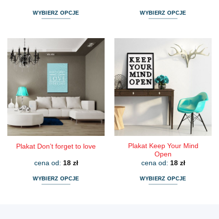
WYBIERZ OPCJE
WYBIERZ OPCJE
Ten
Ten
produkt
produkt
ma
ma
wiele
wiele
wariantów.
wariantów.
Opcje
Opcje
można
można
wybrać
wybrać
na
na
stronie
stronie
produktu
produktu
Plakat Keep Your Mind
Plakat Don’t forget to love
Open
cena od:
18
zł
cena od:
18
zł
WYBIERZ OPCJE
WYBIERZ OPCJE
Ten
Ten
produkt
produkt
ma
ma