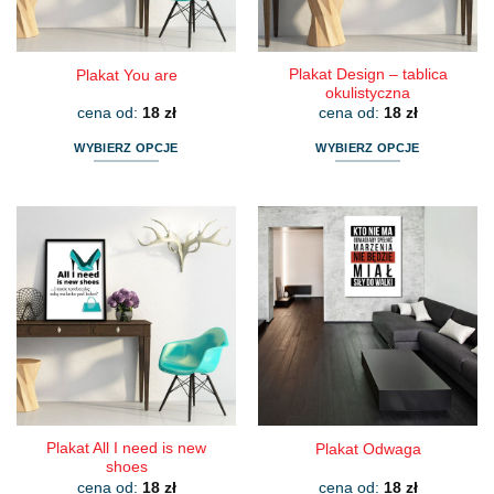
stronie
stronie
produktu
produktu
Plakat Design – tablica
Plakat You are
okulistyczna
cena od:
18
zł
cena od:
18
zł
WYBIERZ OPCJE
WYBIERZ OPCJE
Ten
Ten
produkt
produkt
ma
ma
wiele
wiele
wariantów.
wariantów.
Opcje
Opcje
można
można
wybrać
wybrać
na
na
stronie
stronie
produktu
produktu
Plakat All I need is new
Plakat Odwaga
shoes
cena od:
18
zł
cena od:
18
zł