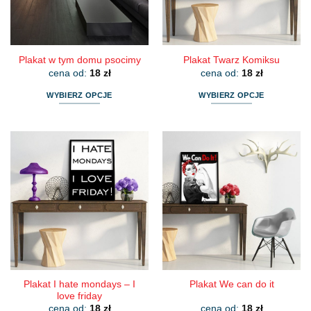
na
na
stronie
stronie
produktu
produktu
Plakat w tym domu psocimy
Plakat Twarz Komiksu
cena od:
18
zł
cena od:
18
zł
WYBIERZ OPCJE
WYBIERZ OPCJE
Ten
Ten
produkt
produkt
ma
ma
wiele
wiele
wariantów.
wariantów.
Opcje
Opcje
można
można
wybrać
wybrać
na
na
stronie
stronie
produktu
produktu
Plakat I hate mondays – I
Plakat We can do it
love friday
cena od:
18
zł
cena od:
18
zł