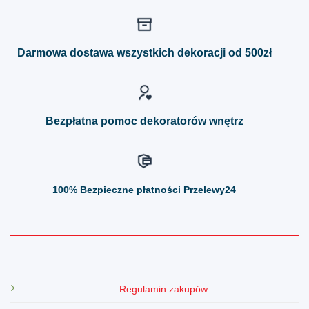
wiele
wiele
wariantów.
wariantów.
Opcje
Opcje
można
można
Darmowa dostawa wszystkich dekoracji od 500zł
wybrać
wybrać
na
na
stronie
stronie
produktu
produktu
Bezpłatna pomoc dekoratorów wnętrz
100%
Bezpieczne płatności Przelewy24
Regulamin zakupów