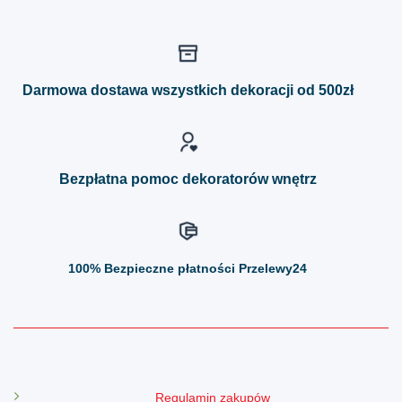
ma
ma
wiele
wiele
wariantów.
wariantów.
Opcje
Opcje
można
można
Darmowa dostawa wszystkich dekoracji od 500zł
wybrać
wybrać
na
na
stronie
stronie
produktu
produktu
Bezpłatna pomoc dekoratorów wnętrz
100%
Bezpieczne płatności Przelewy24
Regulamin zakupów