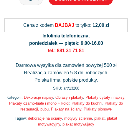
Alternative:
Cena z kodem
BAJBAJ
to tylko:
12,00 zł
Infolinia telefoniczna:
poniedziałek — piątek: 9.00-16.00
tel.: 881 31 71 81
Darmowa wysyłka dla zamówień powyżej 500 zł
Realizacja zamówień 5-8 dni roboczych.
Polska firma, polskie produkty.
SKU: art/
13208
Kategorii:
Dekoracje napisy
,
Obrazy i plakaty
,
Plakaty cytaty i napisy
,
Plakaty czarno-białe i mono + kolor
,
Plakaty do kuchni
,
Plakaty do
restauracji, pubu
,
Plakaty na ściany
,
Plakaty pionowe
Tagów:
dekoracje na ściany
,
motywy ścienne
,
plakat
,
plakat
motywacyjny
,
plakat motywujący