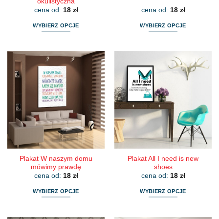
okulistyczna
cena od:
18
zł
cena od:
18
zł
WYBIERZ OPCJE
WYBIERZ OPCJE
Ten
Ten
produkt
produkt
ma
ma
wiele
wiele
wariantów.
wariantów.
Opcje
Opcje
można
można
wybrać
wybrać
na
na
stronie
stronie
produktu
produktu
Plakat W naszym domu
Plakat All I need is new
mówimy prawdę
shoes
cena od:
18
zł
cena od:
18
zł
WYBIERZ OPCJE
WYBIERZ OPCJE
Ten
Ten
produkt
produkt