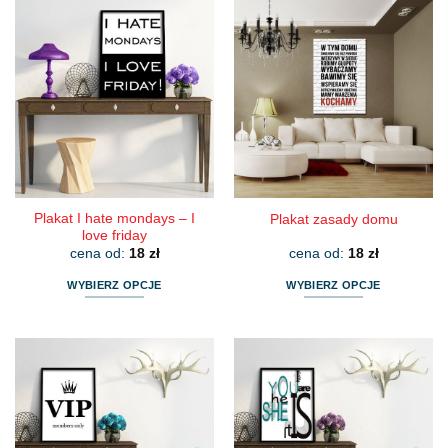
Plakat I hate mondays – I
Plakat zasady domu
love friday
cena od:
18
zł
cena od:
18
zł
WYBIERZ OPCJE
WYBIERZ OPCJE
Ten
Ten
produkt
produkt
ma
ma
wiele
wiele
wariantów.
wariantów.
Opcje
Opcje
można
można