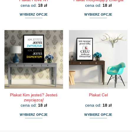
cena od:
18
zł
cena od:
18
zł
WYBIERZ OPCJE
WYBIERZ OPCJE
Ten
Ten
produkt
produkt
ma
ma
wiele
wiele
wariantów.
wariantów.
Opcje
Opcje
można
można
wybrać
wybrać
na
na
stronie
stronie
produktu
produktu
Plakat Kim jesteś? Jesteś
Plakat Cel
zwycięzcą!
cena od:
18
zł
cena od:
18
zł
WYBIERZ OPCJE
WYBIERZ OPCJE
Ten
Ten
produkt
produkt