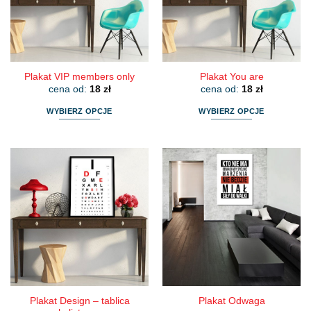
wybrać
wybrać
na
na
stronie
stronie
produktu
produktu
Plakat VIP members only
Plakat You are
cena od:
18
zł
cena od:
18
zł
WYBIERZ OPCJE
WYBIERZ OPCJE
Ten
Ten
produkt
produkt
ma
ma
wiele
wiele
wariantów.
wariantów.
Opcje
Opcje
można
można
wybrać
wybrać
na
na
stronie
stronie
produktu
produktu
Plakat Design – tablica
Plakat Odwaga