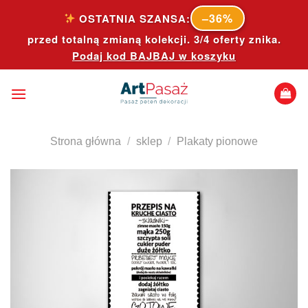
Skip
–36%
OSTATNIA SZANSA:
to
przed totalną zmianą kolekcji. 3/4 oferty znika.
content
Podaj kod
BAJBAJ
w koszyku
Strona główna
/
sklep
/
Plakaty pionowe