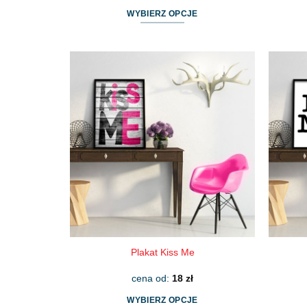
WYBIERZ OPCJE
Ten
produkt
ma
wiele
wariantów.
Opcje
można
wybrać
na
stronie
produktu
Plakat Kiss Me
cena od:
18
zł
WYBIERZ OPCJE