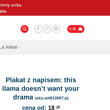
ferty znika.
yku
0
ZŁ
LA FIRM
Plakat z napisem: this
llama doesn’t want your
drama
(sku:art/610067-p)
cena od:
18
zł