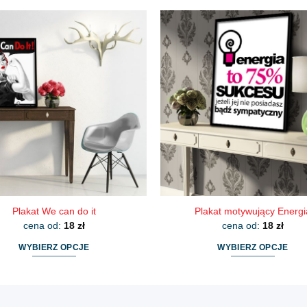
produkt
produkt
ma
ma
wiele
wiele
wariantów.
wariantów.
Opcje
Opcje
można
można
wybrać
wybrać
na
na
stronie
stronie
produktu
produktu
Plakat We can do it
Plakat motywujący Energi
cena od:
18
zł
cena od:
18
zł
WYBIERZ OPCJE
WYBIERZ OPCJE
Ten
Ten
produkt
produkt
ma
ma