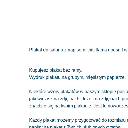
Plakat do salonu z napisem: this llama doesn’t 
Kupujesz plakat bez ramy.
Wydruk plakatu na grubym, mięsistym papierze.
Niektóre wzory plakatów w naszym sklepie posiad
jaki widzisz na zdjęciach. Jeżeli na zdjęciach pr
znajdzie się na twoim plakacie. Jest to nowocze
Każdy plakat możemy przygotować do rozmiaru r
napisy na plakat z Twoich ulubionych cytatów.