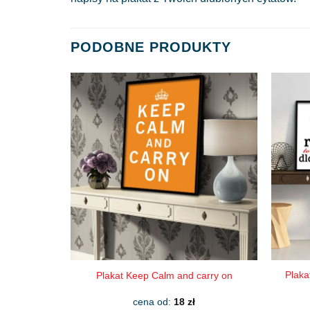
PODOBNE PRODUKTY
Plaka
Plakat Keep Calm and carry on
cena od:
18
zł