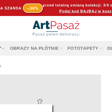
przed totalną zmianą kolekcji. 3/4 o
–36%
A SZANSA:
Podaj kod
BAJBAJ
w kosz
Y
OBRAZY NA PŁÓTNIE
FOTOTAPETY
D
u