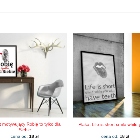
t motywujący Robię to tylko dla
Plakat Life is short smile while y
Siebie
cena od:
18
zł
cena od:
18
zł