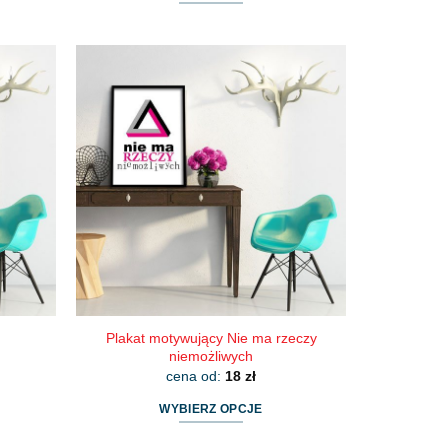
Ten
produkt
ma
wiele
wariantów.
Opcje
można
wybrać
na
stronie
produktu
Plakat motywujący Nie ma rzeczy
niemożliwych
cena od:
18
zł
WYBIERZ OPCJE
Ten