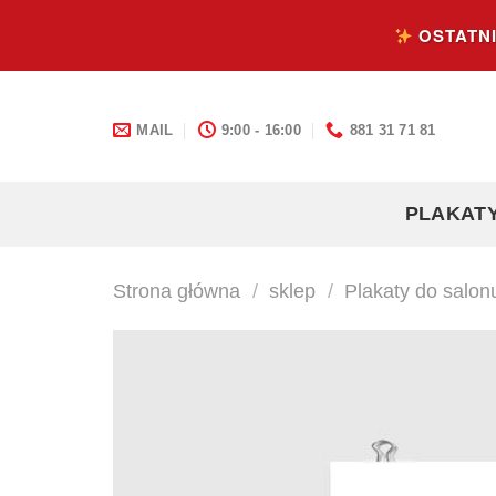
Skip
OSTATNI
to
content
MAIL
9:00 - 16:00
881 31 71 81
PLAKAT
Strona główna
/
sklep
/
Plakaty do salon