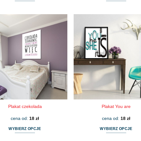
Ten
Ten
produkt
produkt
ma
ma
wiele
wiele
wariantów.
wariantów.
Opcje
Opcje
można
można
wybrać
wybrać
na
na
stronie
stronie
produktu
produktu
Plakat czekolada
Plakat You are
cena od:
18
zł
cena od:
18
zł
WYBIERZ OPCJE
WYBIERZ OPCJE
Ten
Ten