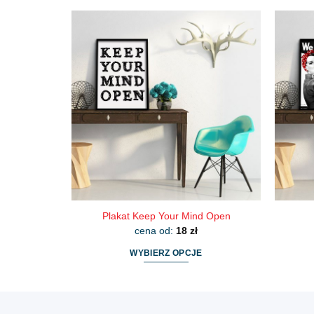
produkt
ma
wiele
wariantów.
Opcje
można
wybrać
na
stronie
produktu
Plakat Keep Your Mind Open
cena od:
18
zł
WYBIERZ OPCJE
Ten
produkt
ma