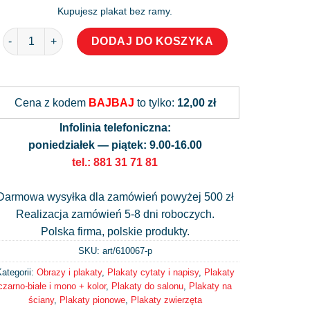
Kupujesz plakat bez ramy.
ilość Plakat z napisem: this llama doesn't want your drama
DODAJ DO KOSZYKA
Alternative:
Cena z kodem
BAJBAJ
to tylko:
12,00 zł
Infolinia telefoniczna:
poniedziałek — piątek: 9.00-16.00
tel.: 881 31 71 81
Darmowa wysyłka dla zamówień powyżej 500 zł
Realizacja zamówień 5-8 dni roboczych.
Polska firma, polskie produkty.
SKU: art/
610067-p
ategorii:
Obrazy i plakaty
,
Plakaty cytaty i napisy
,
Plakaty
czarno-białe i mono + kolor
,
Plakaty do salonu
,
Plakaty na
ściany
,
Plakaty pionowe
,
Plakaty zwierzęta