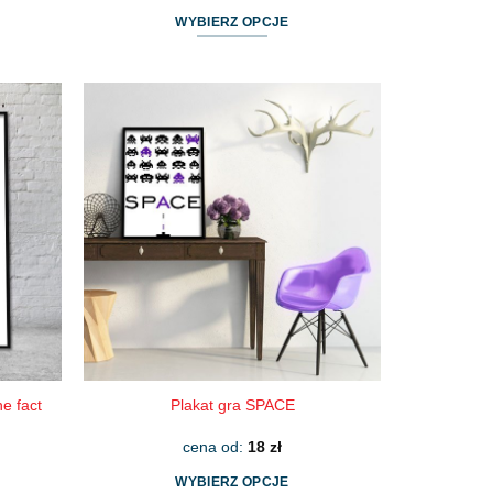
WYBIERZ OPCJE
Ten
produkt
ma
wiele
wariantów.
Opcje
można
wybrać
na
stronie
produktu
e fact
Plakat gra SPACE
cena od:
18
zł
WYBIERZ OPCJE