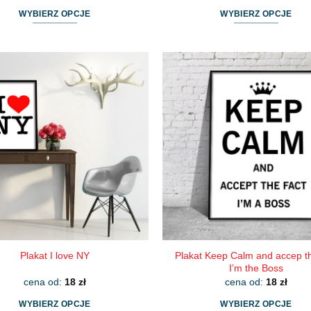
WYBIERZ OPCJE
WYBIERZ OPCJE
Ten
Ten
produkt
produkt
ma
ma
wiele
wiele
wariantów.
wariantów.
Opcje
Opcje
można
można
wybrać
wybrać
na
na
stronie
stronie
produktu
produktu
Plakat Keep Calm and accep th
Plakat I love NY
I’m the Boss
cena od:
18
zł
cena od:
18
zł
WYBIERZ OPCJE
WYBIERZ OPCJE