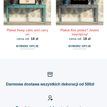
można
można
wybrać
wybrać
na
na
stronie
stronie
produktu
produktu
Plakat Keep calm and carry
Plakat Kim jesteś? Jesteś
on
zwycięzcą!
cena od:
18
zł
cena od:
18
zł
WYBIERZ OPCJE
WYBIERZ OPCJE
Ten
Ten
produkt
produkt
ma
ma
wiele
wiele
wariantów.
wariantów.
Opcje
Opcje
można
można
Darmowa dostawa wszystkich dekoracji od 500zł
wybrać
wybrać
na
na
stronie
stronie
produktu
produktu