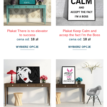
można
można
wybrać
wybrać
na
na
stronie
stronie
produktu
produktu
Plakat There is no elevator
Plakat Keep Calm and
to success
accep the fact I’m the Boss
cena od:
18
zł
cena od:
18
zł
WYBIERZ OPCJE
WYBIERZ OPCJE
Ten
Ten
produkt
produkt
ma
ma
wiele
wiele
wariantów.
wariantów.
Opcje
Opcje
można
można
wybrać
wybrać
na
na
stronie
stronie
produktu
produktu