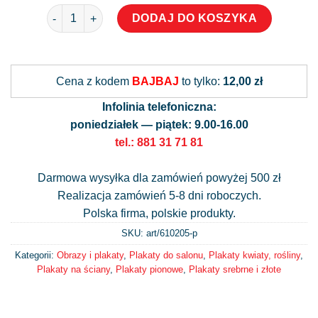
ilość Plakat z motywem złotej roślinki
DODAJ DO KOSZYKA
Alternative:
Cena z kodem
BAJBAJ
to tylko:
12,00 zł
Infolinia telefoniczna:
poniedziałek — piątek: 9.00-16.00
tel.: 881 31 71 81
Darmowa wysyłka dla zamówień powyżej 500 zł
Realizacja zamówień 5-8 dni roboczych.
Polska firma, polskie produkty.
SKU: art/
610205-p
Kategorii:
Obrazy i plakaty
,
Plakaty do salonu
,
Plakaty kwiaty, rośliny
,
Plakaty na ściany
,
Plakaty pionowe
,
Plakaty srebrne i złote