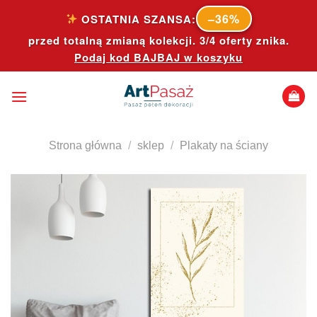
Skip
–36%
OSTATNIA SZANSA:
to
przed totalną zmianą kolekcji. 3/4 oferty znika.
content
Podaj kod
BAJBAJ
w koszyku
Strona główna
/
sklep
/
Plakaty na ściany