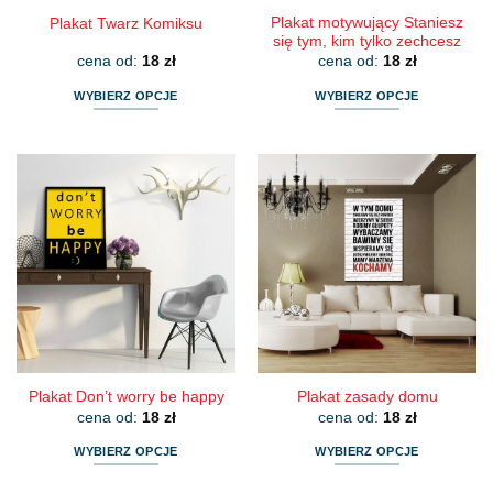
Plakat motywujący Staniesz
Plakat Twarz Komiksu
się tym, kim tylko zechcesz
cena od:
18
zł
cena od:
18
zł
WYBIERZ OPCJE
WYBIERZ OPCJE
Ten
Ten
produkt
produkt
ma
ma
wiele
wiele
wariantów.
wariantów.
Opcje
Opcje
można
można
wybrać
wybrać
na
na
stronie
stronie
produktu
produktu
Plakat Don’t worry be happy
Plakat zasady domu
cena od:
18
zł
cena od:
18
zł
WYBIERZ OPCJE
WYBIERZ OPCJE
Ten
Ten