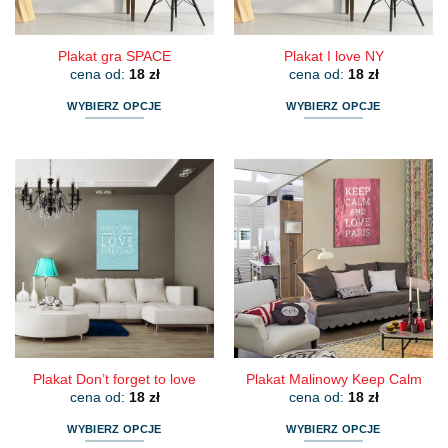
Plakat gra SPACE
Plakat I love NY
cena od:
18
zł
cena od:
18
zł
WYBIERZ OPCJE
WYBIERZ OPCJE
Ten
Ten
produkt
produkt
ma
ma
wiele
wiele
wariantów.
wariantów.
Opcje
Opcje
można
można
wybrać
wybrać
na
na
stronie
stronie
produktu
produktu
Plakat Don’t forget to love
Plakat Malinowy Keep Calm
cena od:
18
zł
cena od:
18
zł
WYBIERZ OPCJE
WYBIERZ OPCJE