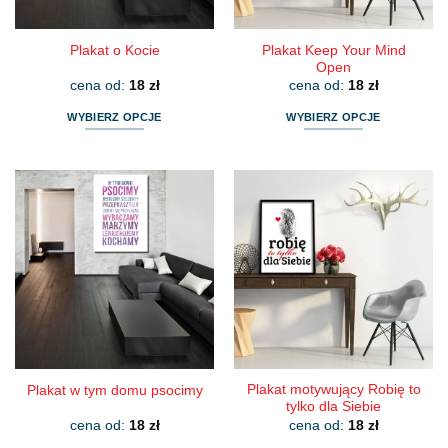
produktu
produktu
Plakat Keep Your Mind
Plakat o Kocie
Open
cena od:
18
zł
cena od:
18
zł
WYBIERZ OPCJE
WYBIERZ OPCJE
Ten
Ten
produkt
produkt
ma
ma
wiele
wiele
wariantów.
wariantów.
Opcje
Opcje
można
można
wybrać
wybrać
na
na
stronie
stronie
produktu
produktu
Plakat motywujący Robię to
Plakat w tym domu psocimy
tylko dla Siebie
cena od:
18
zł
cena od:
18
zł