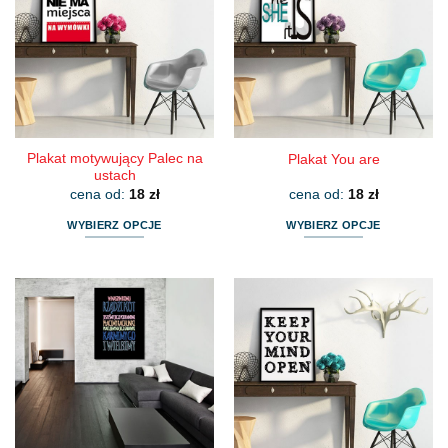
Plakat motywujący Palec na
Plakat You are
ustach
cena od:
18
zł
cena od:
18
zł
WYBIERZ OPCJE
WYBIERZ OPCJE
Ten
Ten
produkt
produkt
ma
ma
wiele
wiele
wariantów.
wariantów.
Opcje
Opcje
można
można
wybrać
wybrać
na
na
stronie
stronie