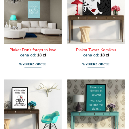
wariantów.
wariantów.
Opcje
Opcje
można
można
wybrać
wybrać
na
na
stronie
stronie
produktu
produktu
Plakat Don’t forget to love
Plakat Twarz Komiksu
cena od:
18
zł
cena od:
18
zł
WYBIERZ OPCJE
WYBIERZ OPCJE
Ten
Ten
produkt
produkt
ma
ma
wiele
wiele
wariantów.
wariantów.
Opcje
Opcje
można
można
wybrać
wybrać
na
na
stronie
stronie