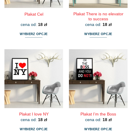
produktu
produktu
Plakat There is no elevator
Plakat Cel
to success
cena od:
18
zł
cena od:
18
zł
WYBIERZ OPCJE
WYBIERZ OPCJE
Ten
Ten
produkt
produkt
ma
ma
wiele
wiele
wariantów.
wariantów.
Opcje
Opcje
można
można
wybrać
wybrać
na
na
stronie
stronie
produktu
produktu
Plakat I love NY
Plakat I’m the Boss
cena od:
18
zł
cena od:
18
zł
WYBIERZ OPCJE
WYBIERZ OPCJE