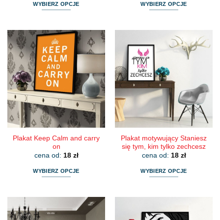
WYBIERZ OPCJE
WYBIERZ OPCJE
Ten
Ten
produkt
produkt
ma
ma
wiele
wiele
wariantów.
wariantów.
Opcje
Opcje
można
można
wybrać
wybrać
na
na
stronie
stronie
produktu
produktu
Plakat Keep Calm and carry
Plakat motywujący Staniesz
on
się tym, kim tylko zechcesz
cena od:
18
zł
cena od:
18
zł
WYBIERZ OPCJE
WYBIERZ OPCJE
Ten
Ten
produkt
produkt
ma
ma
wiele
wiele