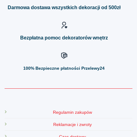
można
można
Darmowa dostawa wszystkich dekoracji od 500zł
wybrać
wybrać
na
na
stronie
stronie
produktu
produktu
Bezpłatna pomoc dekoratorów wnętrz
100%
Bezpieczne płatności Przelewy24
Regulamin zakupów
Reklamacje i zwroty
Czas dostawy