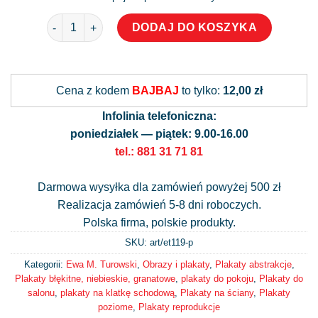
ilość Plakat z motywem sztuki żywicznej
DODAJ DO KOSZYKA
Alternative:
Cena z kodem
BAJBAJ
to tylko:
12,00 zł
Infolinia telefoniczna:
poniedziałek — piątek: 9.00-16.00
tel.: 881 31 71 81
Darmowa wysyłka dla zamówień powyżej 500 zł
Realizacja zamówień 5-8 dni roboczych.
Polska firma, polskie produkty.
SKU: art/
et119-p
Kategorii:
Ewa M. Turowski
,
Obrazy i plakaty
,
Plakaty abstrakcje
,
Plakaty błękitne, niebieskie, granatowe
,
plakaty do pokoju
,
Plakaty do
salonu
,
plakaty na klatkę schodową
,
Plakaty na ściany
,
Plakaty
poziome
,
Plakaty reprodukcje