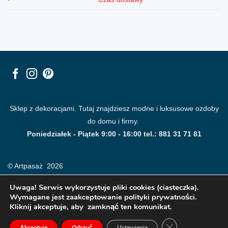
Sklep z dekoracjami. Tutaj znajdziesz modne i luksusowe ozdoby
do domu i firmy.
Poniedziałek - Piątek 9:00 - 16:00 tel.: 881 31 71 81
© Artpasaż 2026
Uwaga! Serwis wykorzystuje pliki cookies (ciasteczka).
Wymagane jest zaakceptowanie polityki prywatności.
Kliknij akceptuje, aby zamknąć ten komunikat.
ZAMKNIJ PANE
Akceptuje
Odrzuć
Ustawienia
Modne plakaty, obrazy, fototapety i dekoracje na ściany.