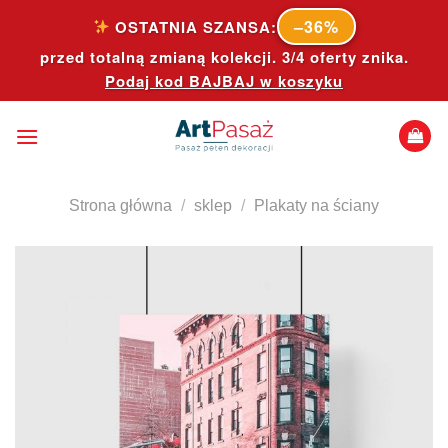
Skip
–36%
OSTATNIA SZANSA:
to
przed totalną zmianą kolekcji. 3/4 oferty znika.
content
Podaj kod
BAJBAJ
w koszyku
Strona główna
/
sklep
/
Plakaty na ściany