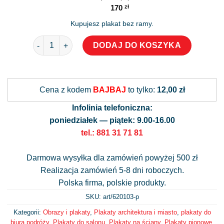
170
zł
Kupujesz plakat bez ramy.
ilość Plakat z motywem nowojorskiej ulicy
DODAJ DO KOSZYKA
Alternative:
Cena z kodem
BAJBAJ
to tylko:
12,00 zł
Infolinia telefoniczna:
poniedziałek — piątek: 9.00-16.00
tel.: 881 31 71 81
Darmowa wysyłka dla zamówień powyżej 500 zł
Realizacja zamówień 5-8 dni roboczych.
Polska firma, polskie produkty.
SKU: art/
620103-p
Kategorii:
Obrazy i plakaty
,
Plakaty architektura i miasto
,
plakaty do
biura podróży
,
Plakaty do salonu
,
Plakaty na ściany
,
Plakaty pionowe
,