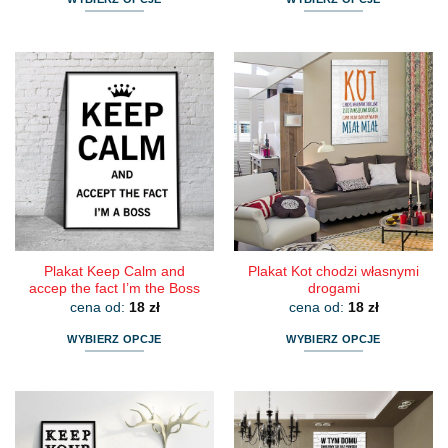
Ten
Ten
produkt
produkt
ma
ma
wiele
wiele
wariantów.
wariantów.
Opcje
Opcje
można
można
wybrać
wybrać
na
na
stronie
stronie
produktu
produktu
Plakat Keep Calm and
Plakat Kot chodzi własnymi
accep the fact I’m the Boss
drogami
cena od:
18
zł
cena od:
18
zł
WYBIERZ OPCJE
WYBIERZ OPCJE
Ten
Ten
produkt
produkt
ma
ma
wiele
wiele
wariantów.
wariantów.