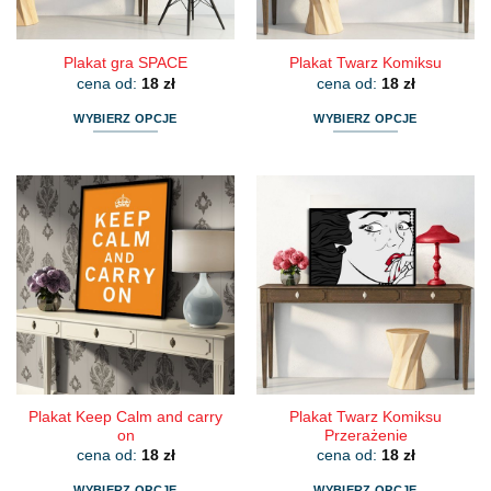
produktu
produktu
Plakat gra SPACE
Plakat Twarz Komiksu
cena od:
18
zł
cena od:
18
zł
WYBIERZ OPCJE
WYBIERZ OPCJE
Ten
Ten
produkt
produkt
ma
ma
wiele
wiele
wariantów.
wariantów.
Opcje
Opcje
można
można
wybrać
wybrać
na
na
stronie
stronie
produktu
produktu
Plakat Keep Calm and carry
Plakat Twarz Komiksu
on
Przerażenie
cena od:
18
zł
cena od:
18
zł
WYBIERZ OPCJE
WYBIERZ OPCJE