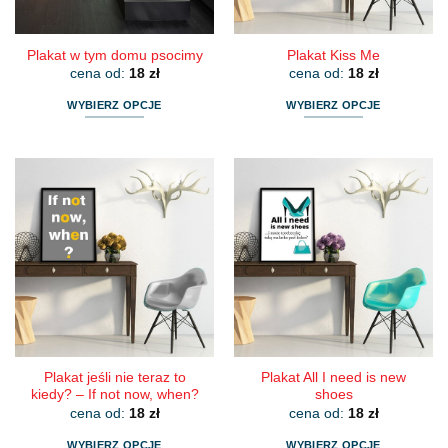
produktu
produktu
Plakat w tym domu psocimy
Plakat Kiss Me
cena od:
18
zł
cena od:
18
zł
WYBIERZ OPCJE
WYBIERZ OPCJE
Ten
Ten
produkt
produkt
ma
ma
wiele
wiele
wariantów.
wariantów.
Opcje
Opcje
można
można
wybrać
wybrać
na
na
stronie
stronie
produktu
produktu
Plakat jeśli nie teraz to
Plakat All I need is new
kiedy? – If not now, when?
shoes
cena od:
18
zł
cena od:
18
zł
WYBIERZ OPCJE
WYBIERZ OPCJE