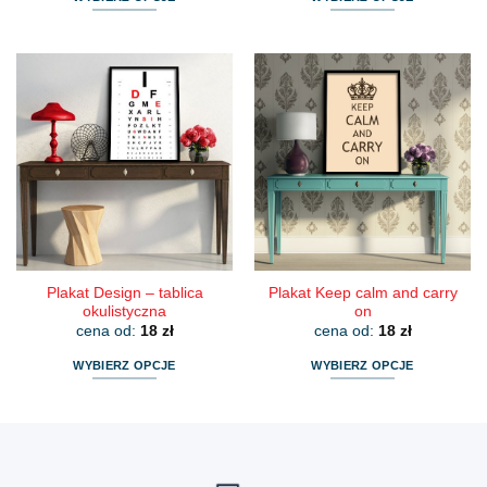
Ten
Ten
produkt
produkt
ma
ma
wiele
wiele
wariantów.
wariantów.
Opcje
Opcje
można
można
wybrać
wybrać
na
na
stronie
stronie
produktu
produktu
Plakat Design – tablica
Plakat Keep calm and carry
okulistyczna
on
cena od:
18
zł
cena od:
18
zł
WYBIERZ OPCJE
WYBIERZ OPCJE
Ten
Ten
produkt
produkt
ma
ma
wiele
wiele
wariantów.
wariantów.