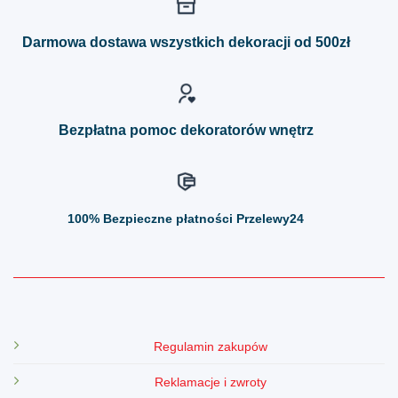
Opcje
Opcje
można
można
Darmowa dostawa wszystkich dekoracji od 500zł
wybrać
wybrać
na
na
stronie
stronie
produktu
produktu
Bezpłatna pomoc dekoratorów wnętrz
100%
Bezpieczne płatności Przelewy24
Regulamin zakupów
Reklamacje i zwroty