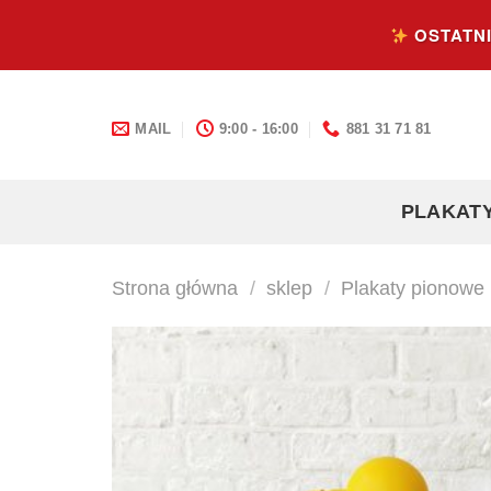
Skip
OSTATNI
to
content
MAIL
9:00 - 16:00
881 31 71 81
PLAKAT
Strona główna
/
sklep
/
Plakaty pionowe