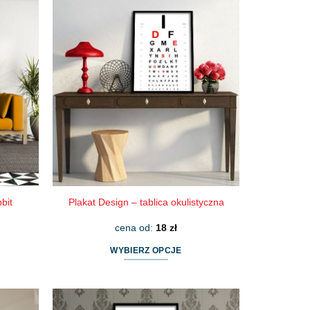
ma
wiele
wariantów.
Opcje
można
wybrać
na
stronie
produktu
bit
Plakat Design – tablica okulistyczna
cena od:
18
zł
WYBIERZ OPCJE
Ten
produkt
ma