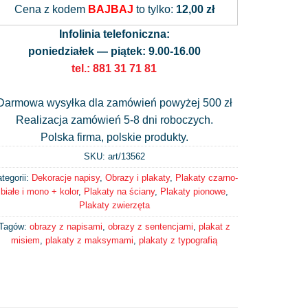
Cena z kodem
BAJBAJ
to tylko:
12,00 zł
Infolinia telefoniczna:
poniedziałek — piątek: 9.00-16.00
tel.: 881 31 71 81
Darmowa wysyłka dla zamówień powyżej 500 zł
Realizacja zamówień 5-8 dni roboczych.
Polska firma, polskie produkty.
SKU: art/
13562
tegorii:
Dekoracje napisy
,
Obrazy i plakaty
,
Plakaty czarno-
białe i mono + kolor
,
Plakaty na ściany
,
Plakaty pionowe
,
Plakaty zwierzęta
Tagów:
obrazy z napisami
,
obrazy z sentencjami
,
plakat z
misiem
,
plakaty z maksymami
,
plakaty z typografią