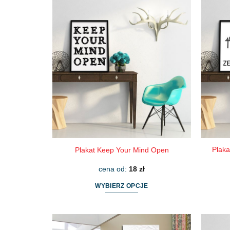
ma
wiele
wariantów.
Opcje
można
wybrać
na
stronie
produktu
Plaka
Plakat Keep Your Mind Open
cena od:
18
zł
WYBIERZ OPCJE
Ten
produkt
ma