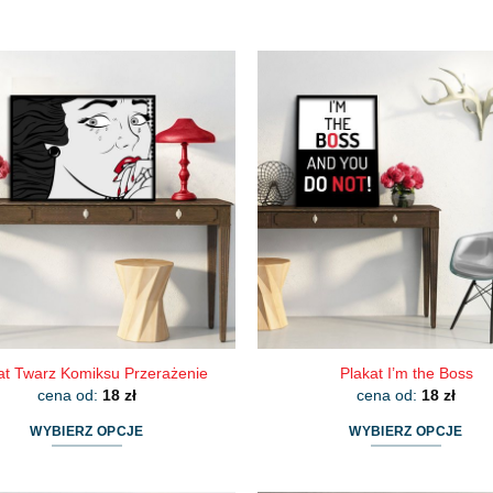
at Twarz Komiksu Przerażenie
Plakat I’m the Boss
cena od:
18
zł
cena od:
18
zł
WYBIERZ OPCJE
WYBIERZ OPCJE
Ten
Ten
produkt
produkt