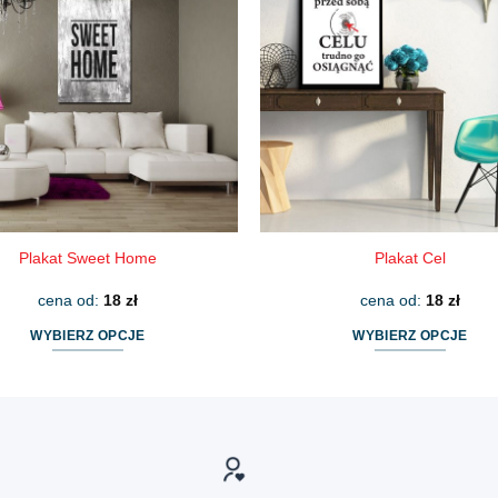
wariantów.
wariantów.
Opcje
Opcje
można
można
wybrać
wybrać
na
na
stronie
stronie
produktu
produktu
Plakat Sweet Home
Plakat Cel
cena od:
18
zł
cena od:
18
zł
WYBIERZ OPCJE
WYBIERZ OPCJE
Ten
Ten
produkt
produkt
ma
ma
wiele
wiele
wariantów.
wariantów.
Opcje
Opcje