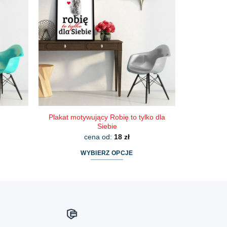
wariantów.
Opcje
można
wybrać
na
stronie
produktu
Plakat motywujący Robię to tylko dla
Siebie
cena od:
18
zł
WYBIERZ OPCJE
Ten
produkt
ma
wiele
wariantów.
Opcje