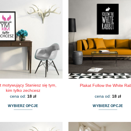
ma
ma
wiele
wiele
wariantów.
wariantów.
Opcje
Opcje
można
można
wybrać
wybrać
na
na
stronie
stronie
produktu
produktu
t motywujący Staniesz się tym,
Plakat Follow the White Rab
kim tylko zechcesz
cena od:
18
zł
cena od:
18
zł
WYBIERZ OPCJE
WYBIERZ OPCJE
Ten
Ten
produkt
produkt
ma
ma