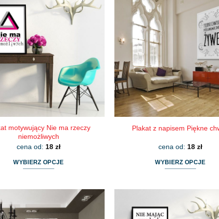
wiele
wiele
wariantów.
wariantów.
Opcje
Opcje
można
można
wybrać
wybrać
na
na
stronie
stronie
produktu
produktu
kat motywujący Nie ma rzeczy
Plakat z napisem Piękne ch
niemożliwych
cena od:
18
zł
cena od:
18
zł
WYBIERZ OPCJE
WYBIERZ OPCJE
Ten
Ten
produkt
produkt
ma
ma
wiele
wiele