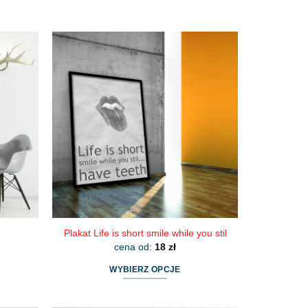
Plakat Life is short smile while you stil
cena od:
18
zł
WYBIERZ OPCJE
Ten
produkt