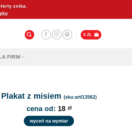
ferty znika.
yku
0
ZŁ
LA FIRM
Plakat z misiem
(sku:art/13562)
cena od:
18
zł
wyceń na wymiar