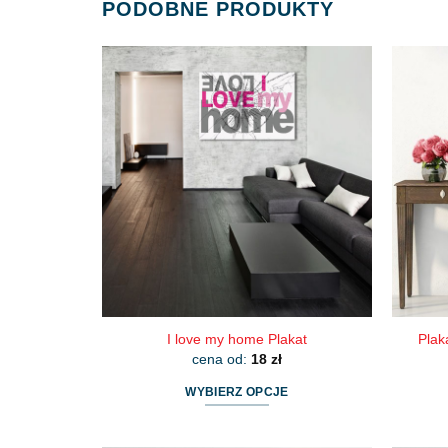
PODOBNE PRODUKTY
I love my home Plakat
Plak
cena od:
18
zł
WYBIERZ OPCJE
Ten
produkt