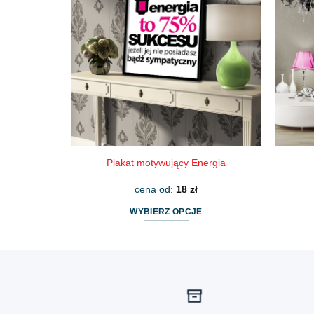
wariantów.
Opcje
można
wybrać
na
stronie
produktu
Plakat motywujący Energia
cena od:
18
zł
WYBIERZ OPCJE
Ten
produkt
ma
wiele
wariantów.
Opcje