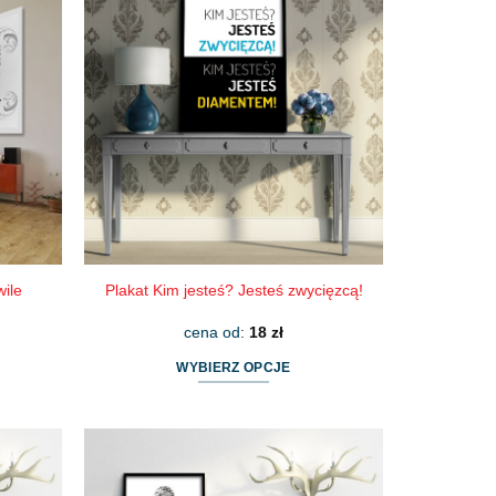
wiele
wariantów.
Opcje
można
wybrać
na
stronie
produktu
wile
Plakat Kim jesteś? Jesteś zwycięzcą!
cena od:
18
zł
WYBIERZ OPCJE
Ten
produkt
ma
wiele