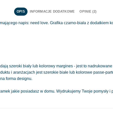
OPIS
INFORMACJE DODATKOWE
OPINIE (2)
ymającego napis: need love. Grafika czarno-biała z dodatkiem k
ają szeroki biały lub kolorowy margines - jest to nadrukowane 
oduktu i aranżacjach jest szerokie białe lub kolorowe passe-part
sna forma designu.
amek jakie posiadasz w domu. Wydrukujemy Twoje pomysły i pr