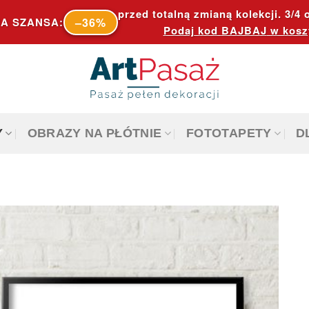
przed totalną zmianą kolekcji. 3/4 o
–36%
A SZANSA:
Podaj kod
BAJBAJ
w kosz
Y
OBRAZY NA PŁÓTNIE
FOTOTAPETY
D