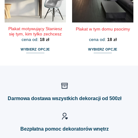
na
na
stronie
stronie
produktu
produktu
Plakat motywujący Staniesz
Plakat w tym domu psocimy
się tym, kim tylko zechcesz
cena od:
18
zł
cena od:
18
zł
WYBIERZ OPCJE
WYBIERZ OPCJE
Ten
Ten
produkt
produkt
ma
ma
wiele
wiele
wariantów.
wariantów.
Opcje
Opcje
można
można
Darmowa dostawa wszystkich dekoracji od 500zł
wybrać
wybrać
na
na
stronie
stronie
produktu
produktu
Bezpłatna pomoc dekoratorów wnętrz