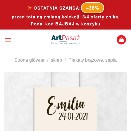
Skip
–36%
OSTATNIA SZANSA:
to
przed totalną zmianą kolekcji. 3/4 oferty znika.
content
Podaj kod
BAJBAJ
w koszyku
Strona główna
/
sklep
/
Plakaty brązowe, sepia