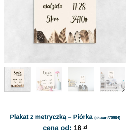
Plakat z metryczką – Piórka
(sku:art/70964)
cena od:
18
zł