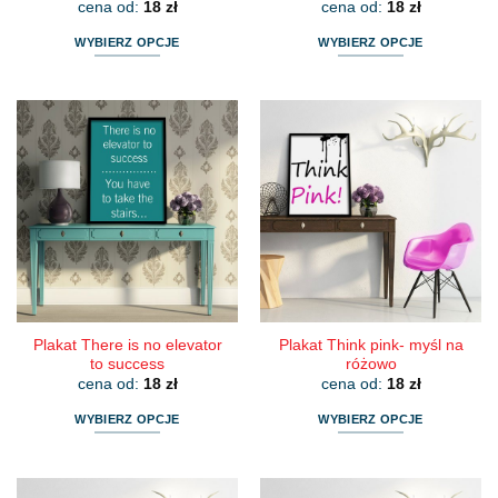
cena od:
18
zł
cena od:
18
zł
WYBIERZ OPCJE
WYBIERZ OPCJE
Ten
Ten
produkt
produkt
ma
ma
wiele
wiele
wariantów.
wariantów.
Opcje
Opcje
można
można
wybrać
wybrać
na
na
stronie
stronie
produktu
produktu
Plakat There is no elevator
Plakat Think pink- myśl na
to success
różowo
cena od:
18
zł
cena od:
18
zł
WYBIERZ OPCJE
WYBIERZ OPCJE
Ten
Ten
produkt
produkt
ma
ma