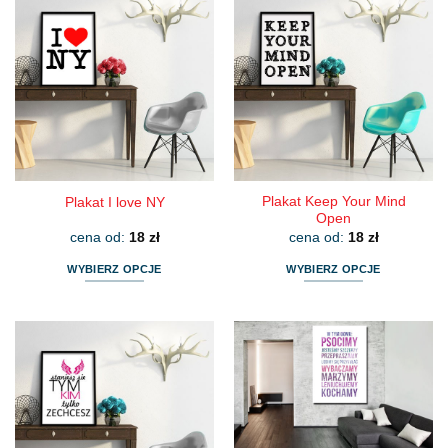
wiele
wiele
wariantów.
wariantów.
Opcje
Opcje
można
można
wybrać
wybrać
na
na
stronie
stronie
produktu
produktu
Plakat Keep Your Mind
Plakat I love NY
Open
cena od:
18
zł
cena od:
18
zł
WYBIERZ OPCJE
WYBIERZ OPCJE
Ten
Ten
produkt
produkt
ma
ma
wiele
wiele
wariantów.
wariantów.
Opcje
Opcje
można
można
wybrać
wybrać