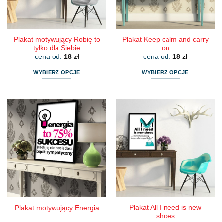
stronie
stronie
produktu
produktu
Plakat motywujący Robię to
Plakat Keep calm and carry
tylko dla Siebie
on
cena od:
18
zł
cena od:
18
zł
WYBIERZ OPCJE
WYBIERZ OPCJE
Ten
Ten
produkt
produkt
ma
ma
wiele
wiele
wariantów.
wariantów.
Opcje
Opcje
można
można
wybrać
wybrać
na
na
stronie
stronie
produktu
produktu
Plakat All I need is new
Plakat motywujący Energia
shoes