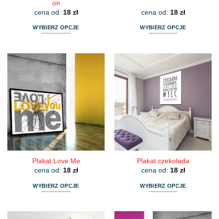
on
cena od:
18
zł
cena od:
18
zł
WYBIERZ OPCJE
WYBIERZ OPCJE
Ten
Ten
produkt
produkt
ma
ma
wiele
wiele
wariantów.
wariantów.
Opcje
Opcje
można
można
wybrać
wybrać
na
na
stronie
stronie
produktu
produktu
Plakat Love Me
Plakat czekolada
cena od:
18
zł
cena od:
18
zł
WYBIERZ OPCJE
WYBIERZ OPCJE
Ten
Ten
produkt
produkt
ma
ma