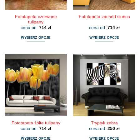
produktu
produktu
Fototapeta czerwone
Fototapeta zachód słońca
tulipany
cena od:
714
zł
cena od:
714
zł
WYBIERZ OPCJE
WYBIERZ OPCJE
Ten
Ten
produkt
produkt
ma
ma
wiele
wiele
wariantów.
wariantów.
Opcje
Opcje
można
można
wybrać
wybrać
na
na
stronie
stronie
produktu
produktu
Fototapeta żółte tulipany
Tryptyk zebra
cena od:
714
zł
cena od:
250
zł
WYBIERZ OPCJE
WYBIERZ OPCJE