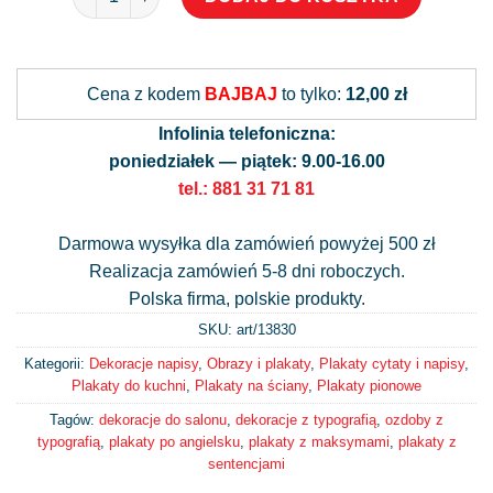
Alternative:
Cena z kodem
BAJBAJ
to tylko:
12,00 zł
Infolinia telefoniczna:
poniedziałek — piątek: 9.00-16.00
tel.: 881 31 71 81
Darmowa wysyłka dla zamówień powyżej 500 zł
Realizacja zamówień 5-8 dni roboczych.
Polska firma, polskie produkty.
SKU: art/
13830
Kategorii:
Dekoracje napisy
,
Obrazy i plakaty
,
Plakaty cytaty i napisy
,
Plakaty do kuchni
,
Plakaty na ściany
,
Plakaty pionowe
Tagów:
dekoracje do salonu
,
dekoracje z typografią
,
ozdoby z
typografią
,
plakaty po angielsku
,
plakaty z maksymami
,
plakaty z
sentencjami