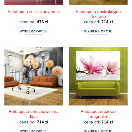
Fototapeta abstrakcyjne
Fototapeta zniszczony most
drzewka
cena od:
476
zł
cena od:
714
zł
WYBIERZ OPCJE
WYBIERZ OPCJE
Ten
Ten
produkt
produkt
ma
ma
wiele
wiele
wariantów.
wariantów.
Opcje
Opcje
można
można
wybrać
wybrać
na
na
stronie
stronie
produktu
produktu
Fototapeta dmuchawce na
Fototapeta różowe
łące
magnolie
cena od:
714
zł
cena od:
714
zł
WYBIERZ OPCJE
WYBIERZ OPCJE