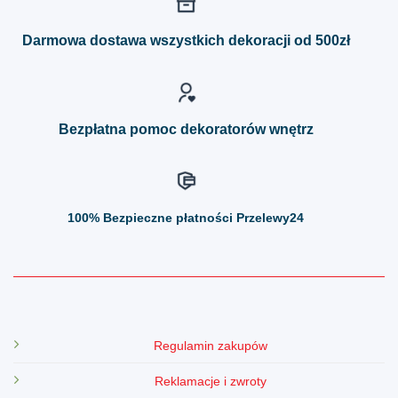
Opcje
Opcje
można
można
Darmowa dostawa wszystkich dekoracji od 500zł
wybrać
wybrać
na
na
stronie
stronie
produktu
produktu
Bezpłatna pomoc dekoratorów wnętrz
100%
Bezpieczne płatności Przelewy24
Regulamin zakupów
Reklamacje i zwroty