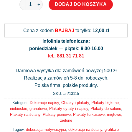
ilość Plakat z maksymą o domu
DODAJ DO KOSZYKA
Alternative:
Cena z kodem
BAJBAJ
to tylko:
12,00 zł
Infolinia telefoniczna:
poniedziałek — piątek: 9.00-16.00
tel.: 881 31 71 81
Darmowa wysyłka dla zamówień powyżej 500 zł
Realizacja zamówień 5-8 dni roboczych.
Polska firma, polskie produkty.
SKU: art/
13115
Kategorii:
Dekoracje napisy
,
Obrazy i plakaty
,
Plakaty błękitne,
niebieskie, granatowe
,
Plakaty cytaty i napisy
,
Plakaty do salonu
,
Plakaty na ściany
,
Plakaty pionowe
,
Plakaty turkusowe, miętowe,
zielone
Tagów:
dekoracja motywacyjna
,
dekoracje na ściany
,
grafika z