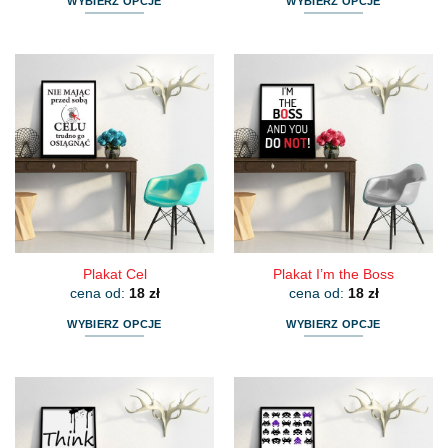
WYBIERZ OPCJE
WYBIERZ OPCJE
Ten
Ten
produkt
produkt
ma
ma
wiele
wiele
wariantów.
wariantów.
Opcje
Opcje
można
można
wybrać
wybrać
na
na
stronie
stronie
produktu
produktu
Plakat Cel
Plakat I’m the Boss
cena od:
18
zł
cena od:
18
zł
WYBIERZ OPCJE
WYBIERZ OPCJE
Ten
Ten
produkt
produkt
ma
ma
wiele
wiele
wariantów.
wariantów.