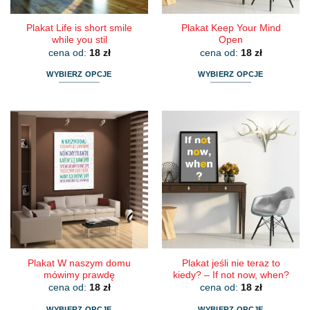
produktu
produktu
Plakat Life is short smile
Plakat Keep Your Mind
while you stil
Open
cena od:
18
zł
cena od:
18
zł
WYBIERZ OPCJE
WYBIERZ OPCJE
Ten
Ten
produkt
produkt
ma
ma
wiele
wiele
wariantów.
wariantów.
Opcje
Opcje
można
można
wybrać
wybrać
na
na
stronie
stronie
produktu
produktu
Plakat W naszym domu
Plakat jeśli nie teraz to
mówimy prawdę
kiedy? – If not now, when?
cena od:
18
zł
cena od:
18
zł
WYBIERZ OPCJE
WYBIERZ OPCJE