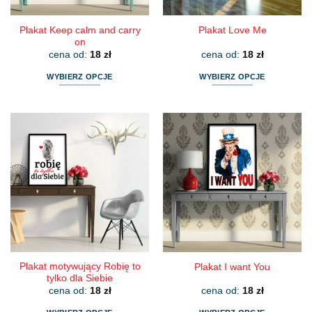
produktu
produktu
Plakat Keep calm and carry
Plakat Love Me
on
cena od:
18
zł
cena od:
18
zł
WYBIERZ OPCJE
WYBIERZ OPCJE
Ten
Ten
produkt
produkt
ma
ma
wiele
wiele
wariantów.
wariantów.
Opcje
Opcje
można
można
wybrać
wybrać
na
na
stronie
stronie
produktu
produktu
Plakat motywujący Robię to
Plakat I want You
tylko dla Siebie
cena od:
18
zł
cena od:
18
zł