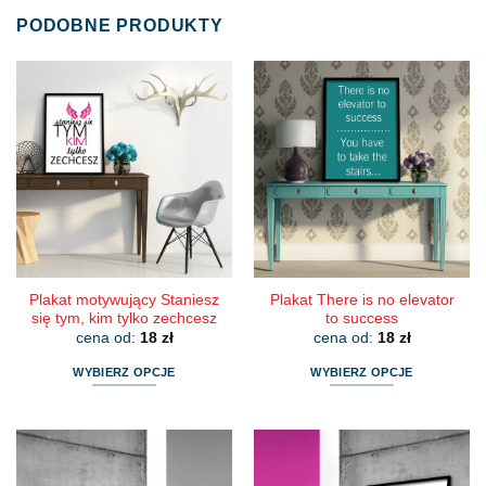
PODOBNE PRODUKTY
Plakat motywujący Staniesz
Plakat There is no elevator
się tym, kim tylko zechcesz
to success
cena od:
18
zł
cena od:
18
zł
WYBIERZ OPCJE
WYBIERZ OPCJE
Ten
Ten
produkt
produkt
ma
ma
wiele
wiele