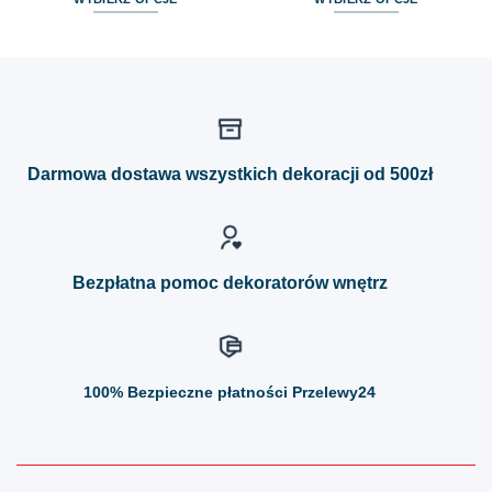
Ten
Ten
produkt
produkt
ma
ma
wiele
wiele
wariantów.
wariantów.
Opcje
Opcje
można
można
Darmowa dostawa wszystkich dekoracji od 500zł
wybrać
wybrać
na
na
stronie
stronie
produktu
produktu
Bezpłatna pomoc dekoratorów wnętrz
100%
Bezpieczne płatności Przelewy24