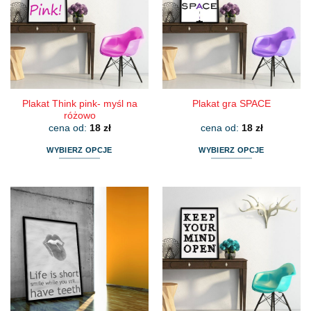
Opcje
Opcje
można
można
wybrać
wybrać
na
na
stronie
stronie
produktu
produktu
Plakat Think pink- myśl na
Plakat gra SPACE
różowo
cena od:
18
zł
cena od:
18
zł
WYBIERZ OPCJE
WYBIERZ OPCJE
Ten
Ten
produkt
produkt
ma
ma
wiele
wiele
wariantów.
wariantów.
Opcje
Opcje
można
można
wybrać
wybrać
na
na
stronie
stronie