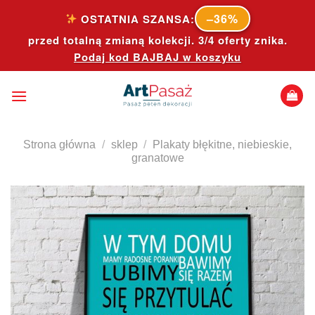
Skip
–36%
OSTATNIA SZANSA:
to
przed totalną zmianą kolekcji. 3/4 oferty znika.
content
Podaj kod
BAJBAJ
w koszyku
Strona główna
/
sklep
/
Plakaty błękitne, niebieskie,
granatowe