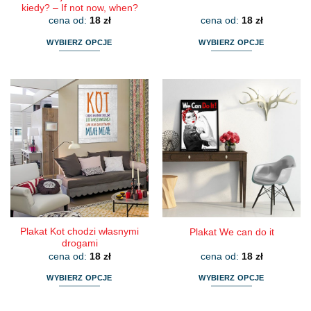
kiedy? – If not now, when?
cena od:
18
zł
cena od:
18
zł
WYBIERZ OPCJE
WYBIERZ OPCJE
Ten
Ten
produkt
produkt
ma
ma
wiele
wiele
wariantów.
wariantów.
Opcje
Opcje
można
można
wybrać
wybrać
na
na
stronie
stronie
produktu
produktu
Plakat Kot chodzi własnymi
Plakat We can do it
drogami
cena od:
18
zł
cena od:
18
zł
WYBIERZ OPCJE
WYBIERZ OPCJE
Ten
Ten
produkt
produkt