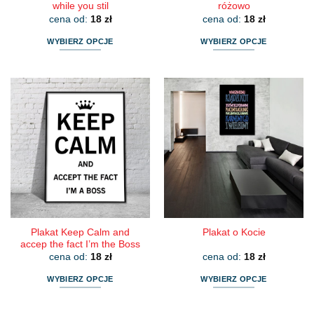
while you stil
różowo
cena od:
18
zł
cena od:
18
zł
WYBIERZ OPCJE
WYBIERZ OPCJE
Ten
Ten
produkt
produkt
ma
ma
wiele
wiele
wariantów.
wariantów.
Opcje
Opcje
można
można
wybrać
wybrać
na
na
stronie
stronie
produktu
produktu
Plakat Keep Calm and
Plakat o Kocie
accep the fact I’m the Boss
cena od:
18
zł
cena od:
18
zł
WYBIERZ OPCJE
WYBIERZ OPCJE
Ten
Ten
produkt
produkt