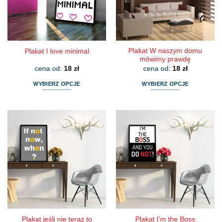
Plakat W naszym domu
Plakat I love minimal
mówimy prawdę
cena od:
18
zł
cena od:
18
zł
WYBIERZ OPCJE
WYBIERZ OPCJE
Ten
Ten
produkt
produkt
ma
ma
wiele
wiele
wariantów.
wariantów.
Opcje
Opcje
można
można
wybrać
wybrać
na
na
stronie
stronie
produktu
produktu
Plakat jeśli nie teraz to
Plakat I’m the Boss