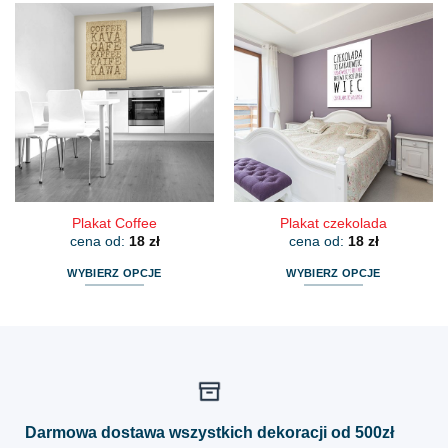
ma
ma
wiele
wiele
wariantów.
wariantów.
Opcje
Opcje
można
można
wybrać
wybrać
na
na
stronie
stronie
produktu
produktu
Plakat Coffee
Plakat czekolada
cena od:
18
zł
cena od:
18
zł
WYBIERZ OPCJE
WYBIERZ OPCJE
Ten
Ten
produkt
produkt
ma
ma
wiele
wiele
wariantów.
wariantów.
Opcje
Opcje
można
można
Darmowa dostawa wszystkich dekoracji od 500zł
wybrać
wybrać