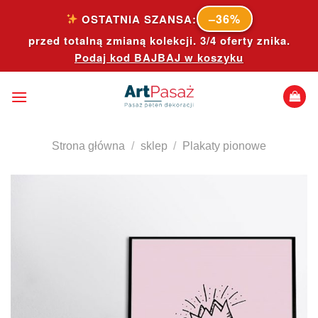
Skip
–36%
OSTATNIA SZANSA:
to
przed totalną zmianą kolekcji. 3/4 oferty znika.
content
Podaj kod
BAJBAJ
w koszyku
Strona główna
/
sklep
/
Plakaty pionowe