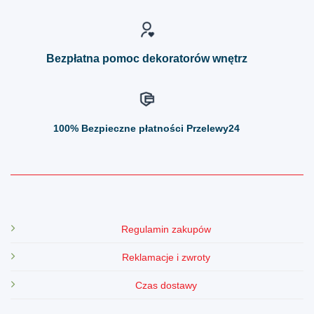
na
na
stronie
stronie
produktu
produktu
Bezpłatna pomoc dekoratorów wnętrz
100%
Bezpieczne płatności Przelewy24
Regulamin zakupów
Reklamacje i zwroty
Czas dostawy