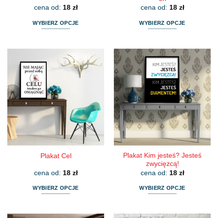
cena od:
18
zł
cena od:
18
zł
WYBIERZ OPCJE
WYBIERZ OPCJE
Ten
Ten
produkt
produkt
ma
ma
wiele
wiele
wariantów.
wariantów.
Opcje
Opcje
można
można
wybrać
wybrać
na
na
stronie
stronie
produktu
produktu
Plakat Kim jesteś? Jesteś
Plakat Cel
zwycięzcą!
cena od:
18
zł
cena od:
18
zł
WYBIERZ OPCJE
WYBIERZ OPCJE
Ten
Ten
produkt
produkt