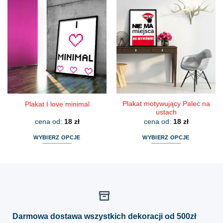
ma
ma
wiele
wiele
wariantów.
wariantów.
Opcje
Opcje
można
można
wybrać
wybrać
na
na
stronie
stronie
produktu
produktu
Plakat motywujący Palec na
Plakat I love minimal
ustach
cena od:
18
zł
cena od:
18
zł
WYBIERZ OPCJE
WYBIERZ OPCJE
Ten
Ten
produkt
produkt
ma
ma
wiele
wiele
wariantów.
wariantów.
Opcje
Opcje
można
można
Darmowa dostawa wszystkich dekoracji od 500zł
wybrać
wybrać