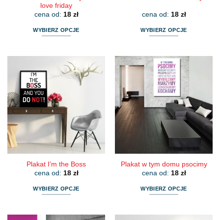
love friday
cena od:
18
zł
cena od:
18
zł
WYBIERZ OPCJE
WYBIERZ OPCJE
Ten
Ten
produkt
produkt
ma
ma
wiele
wiele
wariantów.
wariantów.
Opcje
Opcje
można
można
wybrać
wybrać
na
na
stronie
stronie
produktu
produktu
Plakat I’m the Boss
Plakat w tym domu psocimy
cena od:
18
zł
cena od:
18
zł
WYBIERZ OPCJE
WYBIERZ OPCJE
Ten
Ten
produkt
produkt