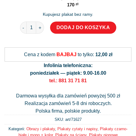
170
zł
Kupujesz plakat bez ramy.
ilość Plakat z maksymą: dream big, little one
DODAJ DO KOSZYKA
Alternative:
Cena z kodem
BAJBAJ
to tylko:
12,00 zł
Infolinia telefoniczna:
poniedziałek — piątek: 9.00-16.00
tel.: 881 31 71 81
Darmowa wysyłka dla zamówień powyżej 500 zł
Realizacja zamówień 5-8 dni roboczych.
Polska firma, polskie produkty.
SKU: art/
71627
Kategorii:
Obrazy i plakaty
,
Plakaty cytaty i napisy
,
Plakaty czarno-
białe i mono + kolor
,
Plakaty na ściany
,
Plakaty pionowe