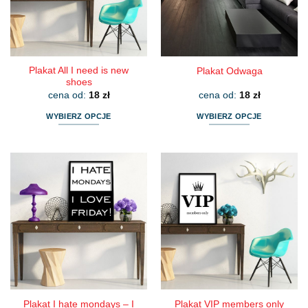
wybrać
wybrać
na
na
stronie
stronie
produktu
produktu
Plakat All I need is new
Plakat Odwaga
shoes
cena od:
18
zł
cena od:
18
zł
WYBIERZ OPCJE
WYBIERZ OPCJE
Ten
Ten
produkt
produkt
ma
ma
wiele
wiele
wariantów.
wariantów.
Opcje
Opcje
można
można
wybrać
wybrać
na
na
stronie
stronie
produktu
produktu
Plakat I hate mondays – I
Plakat VIP members only