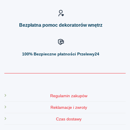
na
na
stronie
stronie
produktu
produktu
Bezpłatna pomoc dekoratorów wnętrz
100%
Bezpieczne płatności Przelewy24
Regulamin zakupów
Reklamacje i zwroty
Czas dostawy