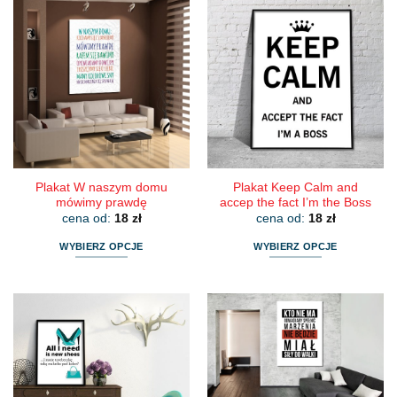
ma
ma
wiele
wiele
wariantów.
wariantów.
Opcje
Opcje
można
można
wybrać
wybrać
na
na
stronie
stronie
produktu
produktu
Plakat W naszym domu
Plakat Keep Calm and
mówimy prawdę
accep the fact I’m the Boss
cena od:
18
zł
cena od:
18
zł
WYBIERZ OPCJE
WYBIERZ OPCJE
Ten
Ten
produkt
produkt
ma
ma
wiele
wiele
wariantów.
wariantów.
Opcje
Opcje
można
można