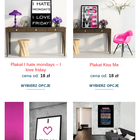
wiele
wiele
wariantów.
wariantów.
Opcje
Opcje
można
można
wybrać
wybrać
na
na
stronie
stronie
produktu
produktu
Plakat I hate mondays – I
Plakat Kiss Me
love friday
cena od:
18
zł
cena od:
18
zł
WYBIERZ OPCJE
WYBIERZ OPCJE
Ten
Ten
produkt
produkt
ma
ma
wiele
wiele
wariantów.
wariantów.
Opcje
Opcje
można
można
wybrać
wybrać