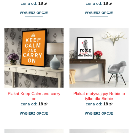
cena od:
18
zł
cena od:
18
zł
WYBIERZ OPCJE
WYBIERZ OPCJE
Ten
Ten
produkt
produkt
ma
ma
wiele
wiele
wariantów.
wariantów.
Opcje
Opcje
można
można
wybrać
wybrać
na
na
stronie
stronie
produktu
produktu
Plakat Keep Calm and carry
Plakat motywujący Robię to
on
tylko dla Siebie
cena od:
18
zł
cena od:
18
zł
WYBIERZ OPCJE
WYBIERZ OPCJE
Ten
Ten
produkt
produkt
ma
ma