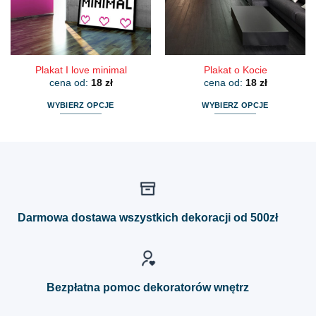
na
na
stronie
stronie
produktu
produktu
Plakat I love minimal
Plakat o Kocie
cena od:
18
zł
cena od:
18
zł
WYBIERZ OPCJE
WYBIERZ OPCJE
Ten
Ten
produkt
produkt
ma
ma
wiele
wiele
wariantów.
wariantów.
Opcje
Opcje
można
można
Darmowa dostawa wszystkich dekoracji od 500zł
wybrać
wybrać
na
na
stronie
stronie
produktu
produktu
Bezpłatna pomoc dekoratorów wnętrz