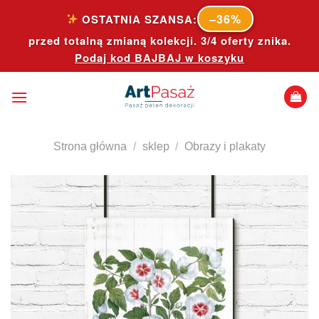
Skip
–36%
OSTATNIA SZANSA:
to
przed totalną zmianą kolekcji. 3/4 oferty znika.
content
Podaj kod
BAJBAJ
w koszyku
Strona główna
/
sklep
/
Obrazy i plakaty