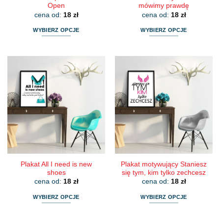
Open
mówimy prawdę
cena od:
18
zł
cena od:
18
zł
WYBIERZ OPCJE
WYBIERZ OPCJE
Ten
Ten
produkt
produkt
ma
ma
wiele
wiele
wariantów.
wariantów.
Opcje
Opcje
można
można
wybrać
wybrać
na
na
stronie
stronie
produktu
produktu
Plakat All I need is new
Plakat motywujący Staniesz
shoes
się tym, kim tylko zechcesz
cena od:
18
zł
cena od:
18
zł
WYBIERZ OPCJE
WYBIERZ OPCJE
Ten
Ten
produkt
produkt