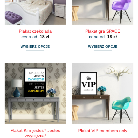
na
na
stronie
stronie
produktu
produktu
Plakat czekolada
Plakat gra SPACE
cena od:
18
zł
cena od:
18
zł
WYBIERZ OPCJE
WYBIERZ OPCJE
Ten
Ten
produkt
produkt
ma
ma
wiele
wiele
wariantów.
wariantów.
Opcje
Opcje
można
można
wybrać
wybrać
na
na
stronie
stronie
produktu
produktu
Plakat Kim jesteś? Jesteś
Plakat VIP members only
zwycięzcą!