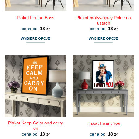
produktu
produktu
Plakat motywujący Palec na
Plakat I’m the Boss
ustach
cena od:
18
zł
cena od:
18
zł
WYBIERZ OPCJE
WYBIERZ OPCJE
Ten
Ten
produkt
produkt
ma
ma
wiele
wiele
wariantów.
wariantów.
Opcje
Opcje
można
można
wybrać
wybrać
na
na
stronie
stronie
produktu
produktu
Plakat Keep Calm and carry
Plakat I want You
on
cena od:
18
zł
cena od:
18
zł