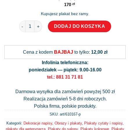
170
zł
Kupujesz plakat bez ramy.
ilość Plakat z kotami i napisem: dom bez kota...
DODAJ DO KOSZYKA
Alternative:
Cena z kodem
BAJBAJ
to tylko:
12,00 zł
Infolinia telefoniczna:
poniedziałek — piątek: 9.00-16.00
tel.: 881 31 71 81
Darmowa wysyłka dla zamówień powyżej 500 zł
Realizacja zamówień 5-8 dni roboczych.
Polska firma, polskie produkty.
SKU: art/
610167-p
Kategorii:
Dekoracje napisy
,
Obrazy i plakaty
,
Plakaty cytaty i napisy
,
plakaty dla weterynarza
,
Plakaty do salonu
,
Plakaty kolorowe
,
Plakaty