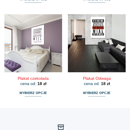
Ten
Ten
produkt
produkt
ma
ma
wiele
wiele
wariantów.
wariantów.
Opcje
Opcje
można
można
wybrać
wybrać
na
na
stronie
stronie
produktu
produktu
Plakat czekolada
Plakat Odwaga
cena od:
18
zł
cena od:
18
zł
WYBIERZ OPCJE
WYBIERZ OPCJE
Ten
Ten
produkt
produkt
ma
ma
wiele
wiele
wariantów.
wariantów.