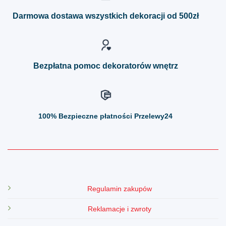
Opcje
Opcje
można
można
Darmowa dostawa wszystkich dekoracji od 500zł
wybrać
wybrać
na
na
stronie
stronie
produktu
produktu
Bezpłatna pomoc dekoratorów wnętrz
100%
Bezpieczne płatności Przelewy24
Regulamin zakupów
Reklamacje i zwroty