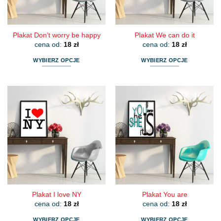
stronie
stronie
produktu
produktu
Plakat Don’t worry be happy
Plakat We can do it
cena od:
18
zł
cena od:
18
zł
WYBIERZ OPCJE
WYBIERZ OPCJE
Ten
Ten
produkt
produkt
ma
ma
wiele
wiele
wariantów.
wariantów.
Opcje
Opcje
można
można
wybrać
wybrać
na
na
stronie
stronie
produktu
produktu
Plakat I love NY
Plakat You are
cena od:
18
zł
cena od:
18
zł
WYBIERZ OPCJE
WYBIERZ OPCJE