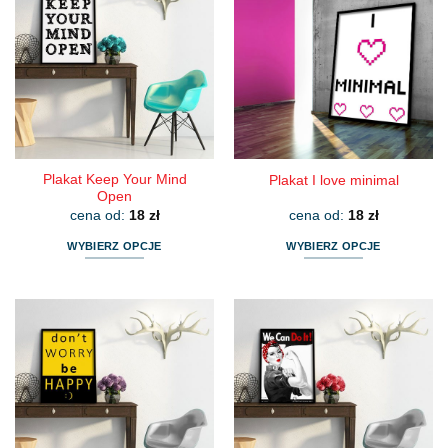
wariantów.
wariantów.
Opcje
Opcje
można
można
wybrać
wybrać
na
na
stronie
stronie
produktu
produktu
Plakat Keep Your Mind
Plakat I love minimal
Open
cena od:
18
zł
cena od:
18
zł
WYBIERZ OPCJE
WYBIERZ OPCJE
Ten
Ten
produkt
produkt
ma
ma
wiele
wiele
wariantów.
wariantów.
Opcje
Opcje
można
można
wybrać
wybrać
na
na