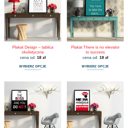
Plakat Design – tablica
Plakat There is no elevator
okulistyczna
to success
cena od:
18
zł
cena od:
18
zł
WYBIERZ OPCJE
WYBIERZ OPCJE
Ten
Ten
produkt
produkt
ma
ma
wiele
wiele
wariantów.
wariantów.
Opcje
Opcje
można
można
wybrać
wybrać
na
na
stronie
stronie