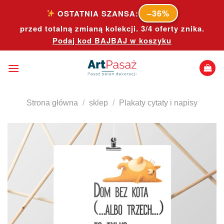
Skip
–36%
OSTATNIA SZANSA:
to
przed totalną zmianą kolekcji. 3/4 oferty znika.
content
Podaj kod
BAJBAJ
w koszyku
Strona główna
/
sklep
/
Plakaty cytaty i napisy