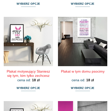
WYBIERZ OPCJE
WYBIERZ OPCJE
Ten
Ten
produkt
produkt
ma
ma
wiele
wiele
wariantów.
wariantów.
Opcje
Opcje
można
można
wybrać
wybrać
na
na
stronie
stronie
produktu
produktu
Plakat motywujący Staniesz
Plakat w tym domu psocimy
się tym, kim tylko zechcesz
cena od:
18
zł
cena od:
18
zł
WYBIERZ OPCJE
WYBIERZ OPCJE
Ten
Ten
produkt
produkt
ma
ma
wiele
wiele