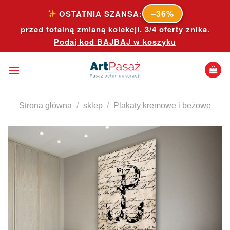
Skip
–36%
OSTATNIA SZANSA:
to
przed totalną zmianą kolekcji. 3/4 oferty znika.
content
Podaj kod
BAJBAJ
w koszyku
Strona główna
/
sklep
/
Plakaty kremowe i beżowe