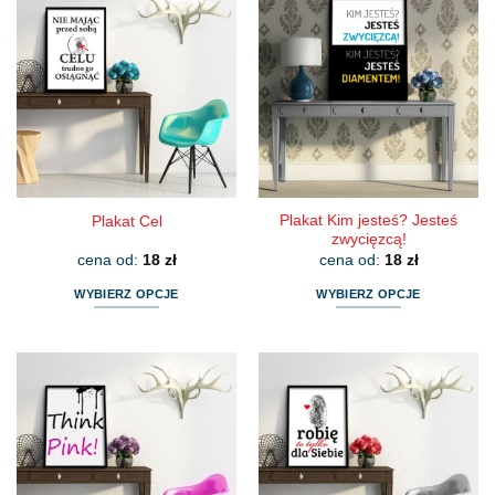
wiele
wiele
wariantów.
wariantów.
Opcje
Opcje
można
można
wybrać
wybrać
na
na
stronie
stronie
produktu
produktu
Plakat Kim jesteś? Jesteś
Plakat Cel
zwycięzcą!
cena od:
18
zł
cena od:
18
zł
WYBIERZ OPCJE
WYBIERZ OPCJE
Ten
Ten
produkt
produkt
ma
ma
wiele
wiele
wariantów.
wariantów.
Opcje
Opcje
można
można
wybrać
wybrać