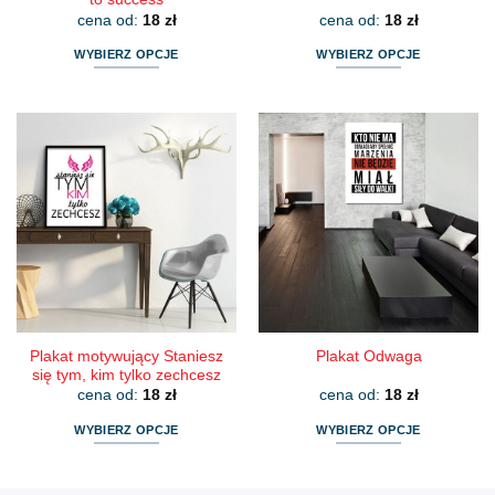
cena od:
18
zł
cena od:
18
zł
WYBIERZ OPCJE
WYBIERZ OPCJE
Ten
Ten
produkt
produkt
ma
ma
wiele
wiele
wariantów.
wariantów.
Opcje
Opcje
można
można
wybrać
wybrać
na
na
stronie
stronie
produktu
produktu
Plakat motywujący Staniesz
Plakat Odwaga
się tym, kim tylko zechcesz
cena od:
18
zł
cena od:
18
zł
WYBIERZ OPCJE
WYBIERZ OPCJE
Ten
Ten
produkt
produkt