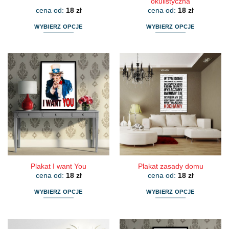
okulistyczna
cena od:
18
zł
cena od:
18
zł
WYBIERZ OPCJE
WYBIERZ OPCJE
Ten
Ten
produkt
produkt
ma
ma
wiele
wiele
wariantów.
wariantów.
Opcje
Opcje
można
można
wybrać
wybrać
na
na
stronie
stronie
produktu
produktu
Plakat I want You
Plakat zasady domu
cena od:
18
zł
cena od:
18
zł
WYBIERZ OPCJE
WYBIERZ OPCJE
Ten
Ten
produkt
produkt
ma
ma