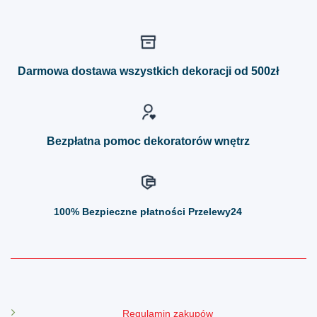
ma
ma
wiele
wiele
wariantów.
wariantów.
Opcje
Opcje
można
można
Darmowa dostawa wszystkich dekoracji od 500zł
wybrać
wybrać
na
na
stronie
stronie
produktu
produktu
Bezpłatna pomoc dekoratorów wnętrz
100%
Bezpieczne płatności Przelewy24
Regulamin zakupów