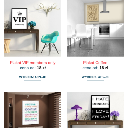
Plakat VIP members only
Plakat Coffee
cena od:
18
zł
cena od:
18
zł
WYBIERZ OPCJE
WYBIERZ OPCJE
Ten
Ten
produkt
produkt
ma
ma
wiele
wiele
wariantów.
wariantów.
Opcje
Opcje
można
można
wybrać
wybrać