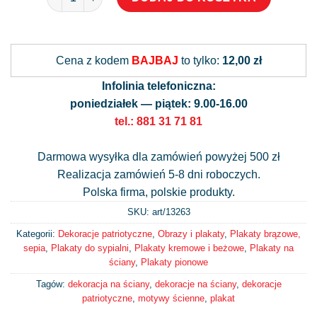
Alternative:
Cena z kodem
BAJBAJ
to tylko:
12,00 zł
Infolinia telefoniczna:
poniedziałek — piątek: 9.00-16.00
tel.: 881 31 71 81
Darmowa wysyłka dla zamówień powyżej 500 zł
Realizacja zamówień 5-8 dni roboczych.
Polska firma, polskie produkty.
SKU: art/
13263
Kategorii:
Dekoracje patriotyczne
,
Obrazy i plakaty
,
Plakaty brązowe,
sepia
,
Plakaty do sypialni
,
Plakaty kremowe i beżowe
,
Plakaty na
ściany
,
Plakaty pionowe
Tagów:
dekoracja na ściany
,
dekoracje na ściany
,
dekoracje
patriotyczne
,
motywy ścienne
,
plakat