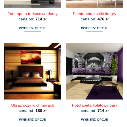
produktu
produktu
Fototapeta turkusowe domy
Fototapeta kostki do gry
cena od:
714
zł
cena od:
476
zł
WYBIERZ OPCJE
WYBIERZ OPCJE
Ten
Ten
produkt
produkt
ma
ma
wiele
wiele
wariantów.
wariantów.
Opcje
Opcje
można
można
wybrać
wybrać
na
na
stronie
stronie
produktu
produktu
Obraz oczy w chmurach
Fototapeta fioletowy park
cena od:
180
zł
cena od:
714
zł
WYBIERZ OPCJE
WYBIERZ OPCJE
Ten
Ten