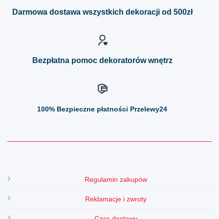
można
można
Darmowa dostawa wszystkich dekoracji od 500zł
wybrać
wybrać
na
na
stronie
stronie
produktu
produktu
Bezpłatna pomoc dekoratorów wnętrz
100%
Bezpieczne płatności Przelewy24
Regulamin zakupów
Reklamacje i zwroty
Czas dostawy