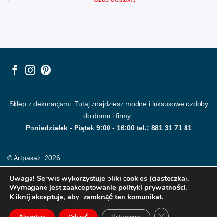
Sklep z dekoracjami. Tutaj znajdziesz modne i luksusowe ozdoby
do domu i firmy.
Poniedziałek - Piątek 9:00 - 16:00 tel.: 881 31 71 81
© Artpasaż 2026
Uwaga! Serwis wykorzystuje pliki cookies (ciasteczka).
Wymagane jest zaakceptowanie polityki prywatności.
Kliknij akceptuje, aby zamknąć ten komunikat.
ZAMKNIJ PANE
Akceptuje
Odrzuć
Ustawienia
Modne plakaty, obrazy, fototapety i dekoracje na ściany.