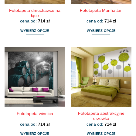
Fototapeta dmuchawce na
Fototapeta Manhattan
łące
cena od:
714
zł
cena od:
714
zł
WYBIERZ OPCJE
WYBIERZ OPCJE
Ten
Ten
produkt
produkt
ma
ma
wiele
wiele
wariantów.
wariantów.
Opcje
Opcje
można
można
wybrać
wybrać
na
na
stronie
stronie
produktu
produktu
Fototapeta abstrakcyjne
Fototapeta winnica
drzewka
cena od:
714
zł
cena od:
714
zł
WYBIERZ OPCJE
WYBIERZ OPCJE