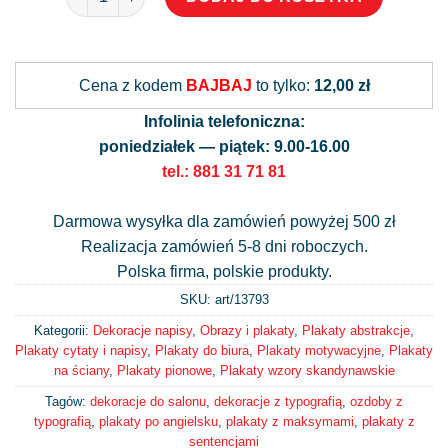
Alternative:
Cena z kodem
BAJBAJ
to tylko:
12,00 zł
Infolinia telefoniczna:
poniedziałek — piątek: 9.00-16.00
tel.: 881 31 71 81
Darmowa wysyłka dla zamówień powyżej 500 zł
Realizacja zamówień 5-8 dni roboczych.
Polska firma, polskie produkty.
SKU: art/
13793
Kategorii:
Dekoracje napisy
,
Obrazy i plakaty
,
Plakaty abstrakcje
,
Plakaty cytaty i napisy
,
Plakaty do biura
,
Plakaty motywacyjne
,
Plakaty
na ściany
,
Plakaty pionowe
,
Plakaty wzory skandynawskie
Tagów:
dekoracje do salonu
,
dekoracje z typografią
,
ozdoby z
typografią
,
plakaty po angielsku
,
plakaty z maksymami
,
plakaty z
sentencjami