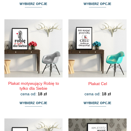
WYBIERZ OPCJE
WYBIERZ OPCJE
Ten
Ten
produkt
produkt
ma
ma
wiele
wiele
wariantów.
wariantów.
Opcje
Opcje
można
można
wybrać
wybrać
na
na
stronie
stronie
produktu
produktu
Plakat motywujący Robię to
Plakat Cel
tylko dla Siebie
cena od:
18
zł
cena od:
18
zł
WYBIERZ OPCJE
WYBIERZ OPCJE
Ten
Ten
produkt
produkt
ma
ma
wiele
wiele