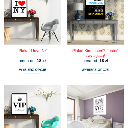
wariantów.
wariantów.
Opcje
Opcje
można
można
wybrać
wybrać
na
na
stronie
stronie
produktu
produktu
Plakat Kim jesteś? Jesteś
Plakat I love NY
zwycięzcą!
cena od:
18
zł
cena od:
18
zł
WYBIERZ OPCJE
WYBIERZ OPCJE
Ten
Ten
produkt
produkt
ma
ma
wiele
wiele
wariantów.
wariantów.
Opcje
Opcje
można
można
wybrać
wybrać
na
na