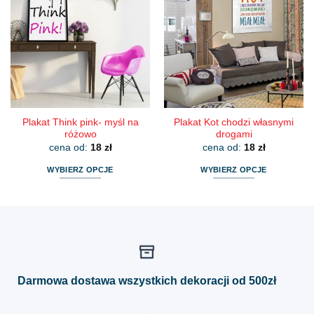
wariantów.
wariantów.
Opcje
Opcje
można
można
wybrać
wybrać
na
na
stronie
stronie
produktu
produktu
Plakat Think pink- myśl na
Plakat Kot chodzi własnymi
różowo
drogami
cena od:
18
zł
cena od:
18
zł
WYBIERZ OPCJE
WYBIERZ OPCJE
Ten
Ten
produkt
produkt
ma
ma
wiele
wiele
wariantów.
wariantów.
Opcje
Opcje
można
można
Darmowa dostawa wszystkich dekoracji od 500zł
wybrać
wybrać
na
na