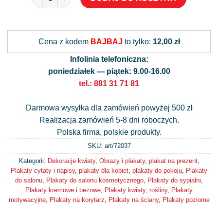
Alternative:
Cena z kodem
BAJBAJ
to tylko:
12,00 zł
Infolinia telefoniczna:
poniedziałek — piątek: 9.00-16.00
tel.: 881 31 71 81
Darmowa wysyłka dla zamówień powyżej 500 zł
Realizacja zamówień 5-8 dni roboczych.
Polska firma, polskie produkty.
SKU: art/
72037
Kategorii:
Dekoracje kwiaty
,
Obrazy i plakaty
,
plakat na prezent
,
Plakaty cytaty i napisy
,
plakaty dla kobiet
,
plakaty do pokoju
,
Plakaty
do salonu
,
Plakaty do salonu kosmetycznego
,
Plakaty do sypialni
,
Plakaty kremowe i beżowe
,
Plakaty kwiaty, rośliny
,
Plakaty
motywacyjne
,
Plakaty na korytarz
,
Plakaty na ściany
,
Plakaty poziome