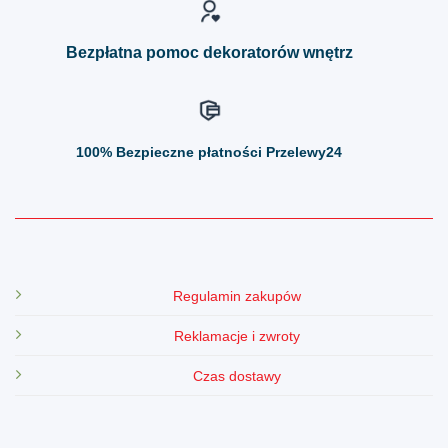
stronie
stronie
produktu
produktu
Bezpłatna pomoc dekoratorów wnętrz
100%
Bezpieczne płatności Przelewy24
Regulamin zakupów
Reklamacje i zwroty
Czas dostawy