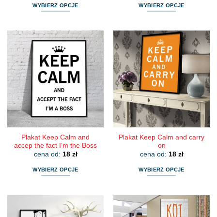
WYBIERZ OPCJE
WYBIERZ OPCJE
Ten
Ten
produkt
produkt
ma
ma
wiele
wiele
wariantów.
wariantów.
Opcje
Opcje
można
można
wybrać
wybrać
na
na
stronie
stronie
produktu
produktu
Plakat Keep Calm and
Plakat Keep Calm and carry
accep the fact I’m the Boss
on
cena od:
18
zł
cena od:
18
zł
WYBIERZ OPCJE
WYBIERZ OPCJE
Ten
Ten
produkt
produkt
ma
ma
wiele
wiele