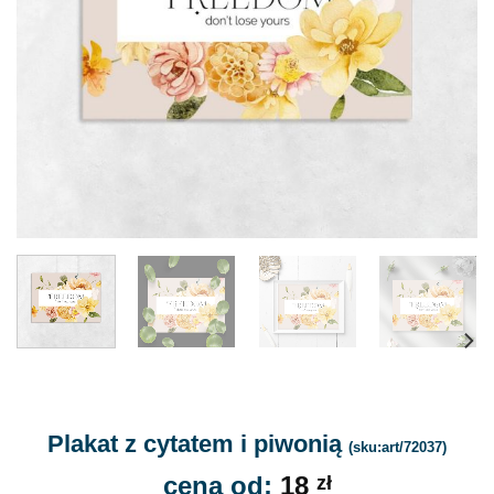
Plakat z cytatem i piwonią
(sku:art/72037)
cena od:
18
zł