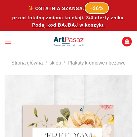
Skip
–36%
OSTATNIA SZANSA:
to
przed totalną zmianą kolekcji. 3/4 oferty znika.
content
Podaj kod
BAJBAJ
w koszyku
Strona główna
/
sklep
/
Plakaty kremowe i beżowe