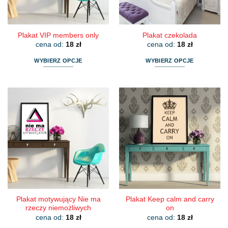
stronie
stronie
produktu
produktu
Plakat VIP members only
Plakat czekolada
cena od:
18
zł
cena od:
18
zł
WYBIERZ OPCJE
WYBIERZ OPCJE
Ten
Ten
produkt
produkt
ma
ma
wiele
wiele
wariantów.
wariantów.
Opcje
Opcje
można
można
wybrać
wybrać
na
na
stronie
stronie
produktu
produktu
Plakat motywujący Nie ma
Plakat Keep calm and carry
rzeczy niemożliwych
on
cena od:
18
zł
cena od:
18
zł