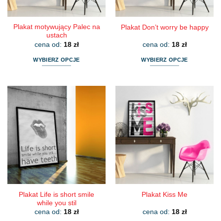
Plakat motywujący Palec na
Plakat Don’t worry be happy
ustach
cena od:
18
zł
cena od:
18
zł
WYBIERZ OPCJE
WYBIERZ OPCJE
Ten
Ten
produkt
produkt
ma
ma
wiele
wiele
wariantów.
wariantów.
Opcje
Opcje
można
można
wybrać
wybrać
na
na
stronie
stronie
produktu
produktu
Plakat Life is short smile
Plakat Kiss Me
while you stil
cena od:
18
zł
cena od:
18
zł