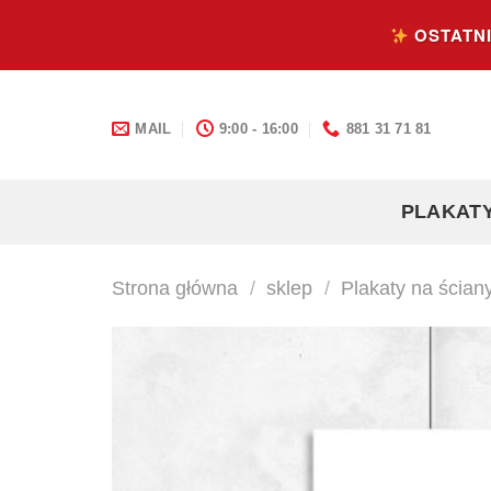
Skip
OSTATNI
to
content
MAIL
9:00 - 16:00
881 31 71 81
PLAKAT
Strona główna
/
sklep
/
Plakaty na ścian