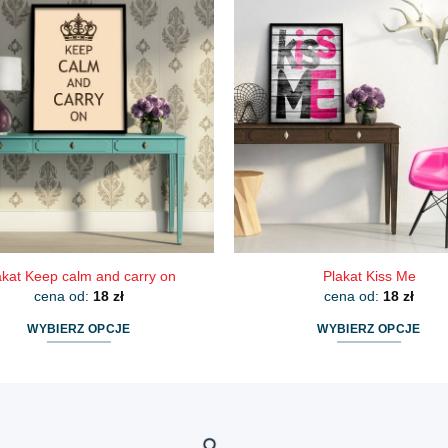
wiele
wiele
wariantów.
wariantów.
Opcje
Opcje
można
można
wybrać
wybrać
na
na
stronie
stronie
produktu
produktu
akat Keep calm and carry on
Plakat Kiss Me
cena od:
18
zł
cena od:
18
zł
WYBIERZ OPCJE
WYBIERZ OPCJE
Ten
Ten
produkt
produkt
ma
ma
wiele
wiele
wariantów.
wariantów.