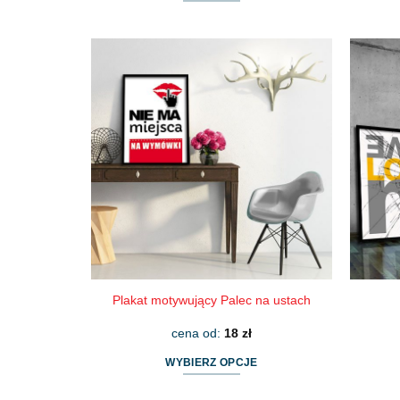
Ten
produkt
ma
wiele
wariantów.
Opcje
można
wybrać
na
stronie
produktu
Plakat motywujący Palec na ustach
cena od:
18
zł
WYBIERZ OPCJE
Ten