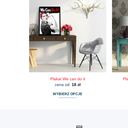
wiele
wariantów.
Opcje
można
wybrać
na
stronie
produktu
Plakat We can do it
Pl
cena od:
18
zł
WYBIERZ OPCJE
Ten
produkt
ma
wiele
wariantów.