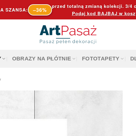
przed totalną zmianą kolekcji. 3/4 o
–36%
A SZANSA:
Podaj kod
BAJBAJ
w kosz
Y
OBRAZY NA PŁÓTNIE
FOTOTAPETY
D
y