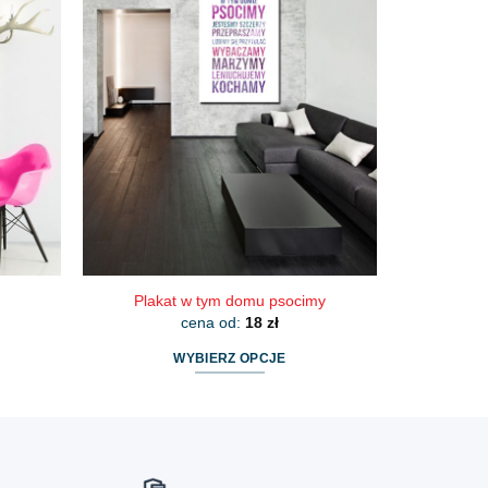
wiele
wariantów.
Opcje
można
wybrać
na
stronie
produktu
Plakat w tym domu psocimy
cena od:
18
zł
WYBIERZ OPCJE
Ten
produkt
ma
wiele
wariantów.