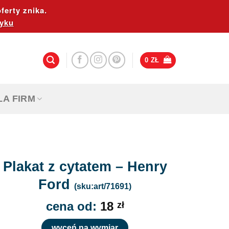
ferty znika.
yku
0
ZŁ
LA FIRM
Plakat z cytatem – Henry
Ford
(sku:art/71691)
cena od:
18
zł
wyceń na wymiar