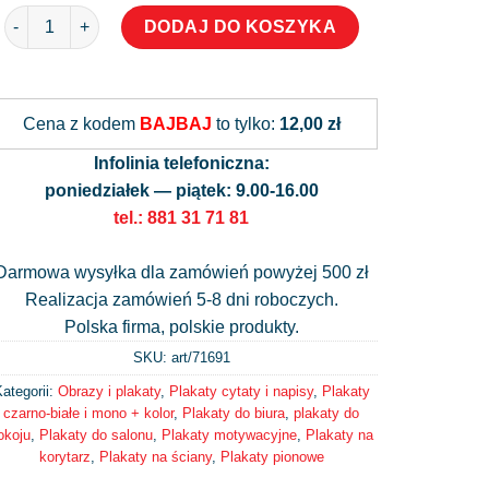
ilość Plakat z cytatem - Henry Ford
DODAJ DO KOSZYKA
Alternative:
Cena z kodem
BAJBAJ
to tylko:
12,00 zł
Infolinia telefoniczna:
poniedziałek — piątek: 9.00-16.00
tel.: 881 31 71 81
Darmowa wysyłka dla zamówień powyżej 500 zł
Realizacja zamówień 5-8 dni roboczych.
Polska firma, polskie produkty.
SKU: art/
71691
ategorii:
Obrazy i plakaty
,
Plakaty cytaty i napisy
,
Plakaty
czarno-białe i mono + kolor
,
Plakaty do biura
,
plakaty do
okoju
,
Plakaty do salonu
,
Plakaty motywacyjne
,
Plakaty na
korytarz
,
Plakaty na ściany
,
Plakaty pionowe