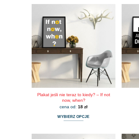
produkt
ma
wiele
wariantów.
Opcje
można
wybrać
na
stronie
produktu
Plakat jeśli nie teraz to kiedy? – If not
now, when?
cena od:
18
zł
WYBIERZ OPCJE
Ten
produkt
ma