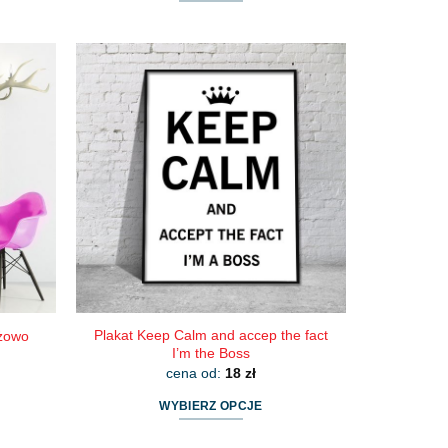
Ten
produkt
ma
wiele
wariantów.
Opcje
można
wybrać
na
stronie
produktu
Plakat Keep Calm and accep the fact
óżowo
I’m the Boss
cena od:
18
zł
WYBIERZ OPCJE
Ten