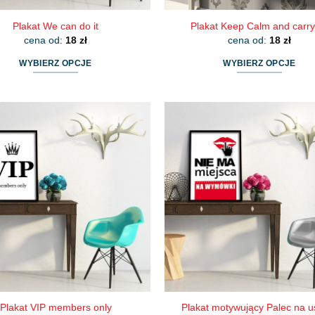
Plakat We can do it
Plakat Keep Calm and carry
cena od:
18
zł
cena od:
18
zł
WYBIERZ OPCJE
WYBIERZ OPCJE
Ten
Ten
produkt
produkt
ma
ma
wiele
wiele
wariantów.
wariantów.
Opcje
Opcje
można
można
wybrać
wybrać
na
na
stronie
stronie
produktu
produktu
Plakat VIP members only
Plakat motywujący Palec na u