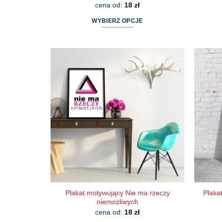
cena od:
18
zł
WYBIERZ OPCJE
Ten
produkt
ma
wiele
wariantów.
Opcje
można
wybrać
na
stronie
produktu
Plakat motywujący Nie ma rzeczy
Plaka
niemożliwych
cena od:
18
zł