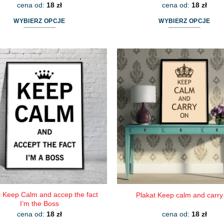
cena od:
18
zł
cena od:
18
zł
WYBIERZ OPCJE
WYBIERZ OPCJE
Ten
Ten
produkt
produkt
ma
ma
wiele
wiele
wariantów.
wariantów.
Opcje
Opcje
można
można
wybrać
wybrać
na
na
stronie
stronie
produktu
produktu
t Keep Calm and accep the fact
Plakat Keep calm and carry
I’m the Boss
cena od:
18
zł
cena od:
18
zł