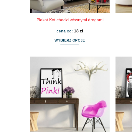
Plakat Kot chodzi własnymi drogami
cena od:
18
zł
WYBIERZ OPCJE
Ten
produkt
ma
wiele
wariantów.
Opcje
można
wybrać
na
stronie
produktu