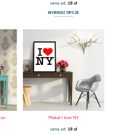
cena od:
18
zł
WYBIERZ OPCJE
Ten
produkt
ma
wiele
wariantów.
Opcje
można
wybrać
na
stronie
produktu
 on
Plakat I love NY
cena od:
18
zł