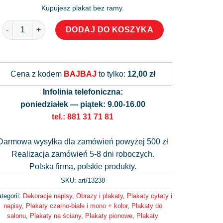
Kupujesz plakat bez ramy.
ilość Plakat z angielską sentencją o kotach
DODAJ DO KOSZYKA
Alternative:
Cena z kodem
BAJBAJ
to tylko:
12,00 zł
Infolinia telefoniczna:
poniedziałek — piątek: 9.00-16.00
tel.: 881 31 71 81
Darmowa wysyłka dla zamówień powyżej 500 zł
Realizacja zamówień 5-8 dni roboczych.
Polska firma, polskie produkty.
SKU: art/
13238
tegorii:
Dekoracje napisy
,
Obrazy i plakaty
,
Plakaty cytaty i
napisy
,
Plakaty czarno-białe i mono + kolor
,
Plakaty do
salonu
,
Plakaty na ściany
,
Plakaty pionowe
,
Plakaty