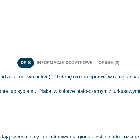
OPIS
INFORMACJE DODATKOWE
OPINIE (2)
and a cat (or two or five)”. Ozdobę można oprawić w ramę, anty
ie lub sypialni. Plakat w kolorze biało-czarnym z turkusowymi
ają szeroki biały lub kolorowy margines - jest to nadrukowane 