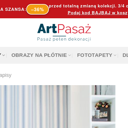
przed totalną zmianą kolekcji. 3/4 o
–36%
A SZANSA:
Podaj kod
BAJBAJ
w kosz
Y
OBRAZY NA PŁÓTNIE
FOTOTAPETY
D
napisy