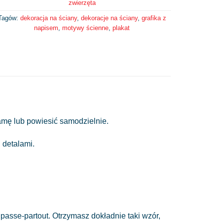
zwierzęta
Tagów:
dekoracja na ściany
,
dekoracje na ściany
,
grafika z
napisem
,
motywy ścienne
,
plakat
ramę lub powiesić samodzielnie.
 detalami.
passe-partout. Otrzymasz dokładnie taki wzór,