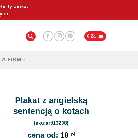
ferty znika.
yku
0
ZŁ
LA FIRM
Plakat z angielską
sentencją o kotach
(sku:art/13238)
cena od:
18
zł