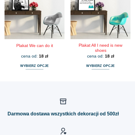
Opcje
Opcje
można
można
wybrać
wybrać
na
na
stronie
stronie
produktu
produktu
Plakat All I need is new
Plakat We can do it
shoes
cena od:
18
zł
cena od:
18
zł
WYBIERZ OPCJE
WYBIERZ OPCJE
Ten
Ten
produkt
produkt
ma
ma
wiele
wiele
wariantów.
wariantów.
Opcje
Opcje
można
można
Darmowa dostawa wszystkich dekoracji od 500zł
wybrać
wybrać
na
na
stronie
stronie