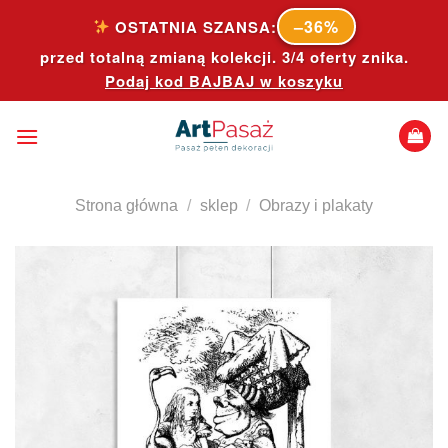
Skip
–36%
OSTATNIA SZANSA:
to
przed totalną zmianą kolekcji. 3/4 oferty znika.
content
Podaj kod
BAJBAJ
w koszyku
Strona główna
/
sklep
/
Obrazy i plakaty