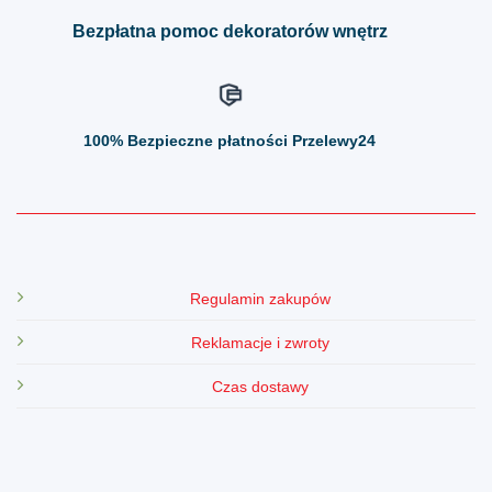
produktu
produktu
Bezpłatna pomoc dekoratorów wnętrz
100%
Bezpieczne płatności Przelewy24
Regulamin zakupów
Reklamacje i zwroty
Czas dostawy