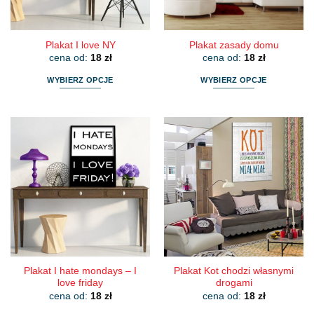
Plakat I love NY
Plakat zasady domu
cena od:
18
zł
cena od:
18
zł
WYBIERZ OPCJE
WYBIERZ OPCJE
Ten
Ten
produkt
produkt
ma
ma
wiele
wiele
wariantów.
wariantów.
Opcje
Opcje
można
można
wybrać
wybrać
na
na
stronie
stronie
produktu
produktu
Plakat I hate mondays – I
Plakat Kot chodzi własnymi
love friday
drogami
cena od:
18
zł
cena od:
18
zł