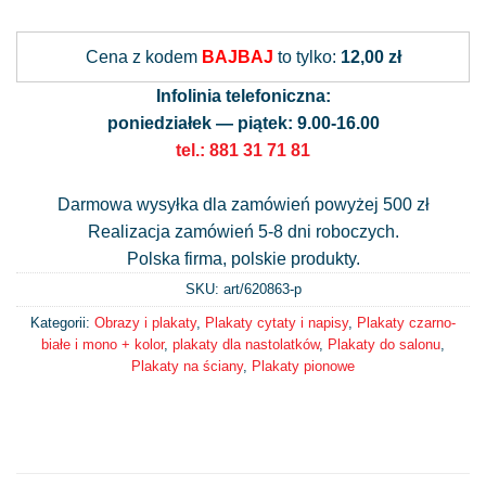
Alternative:
Cena z kodem
BAJBAJ
to tylko:
12,00 zł
Infolinia telefoniczna:
poniedziałek — piątek: 9.00-16.00
tel.: 881 31 71 81
Darmowa wysyłka dla zamówień powyżej 500 zł
Realizacja zamówień 5-8 dni roboczych.
Polska firma, polskie produkty.
SKU: art/
620863-p
Kategorii:
Obrazy i plakaty
,
Plakaty cytaty i napisy
,
Plakaty czarno-
białe i mono + kolor
,
plakaty dla nastolatków
,
Plakaty do salonu
,
Plakaty na ściany
,
Plakaty pionowe