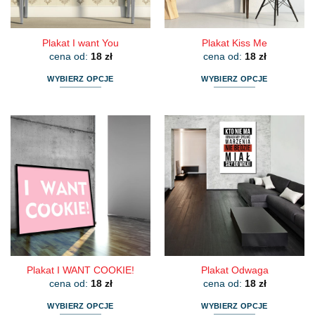
stronie
stronie
produktu
produktu
Plakat I want You
Plakat Kiss Me
cena od:
18
zł
cena od:
18
zł
WYBIERZ OPCJE
WYBIERZ OPCJE
Ten
Ten
produkt
produkt
ma
ma
wiele
wiele
wariantów.
wariantów.
Opcje
Opcje
można
można
wybrać
wybrać
na
na
stronie
stronie
produktu
produktu
Plakat I WANT COOKIE!
Plakat Odwaga
cena od:
18
zł
cena od:
18
zł
WYBIERZ OPCJE
WYBIERZ OPCJE