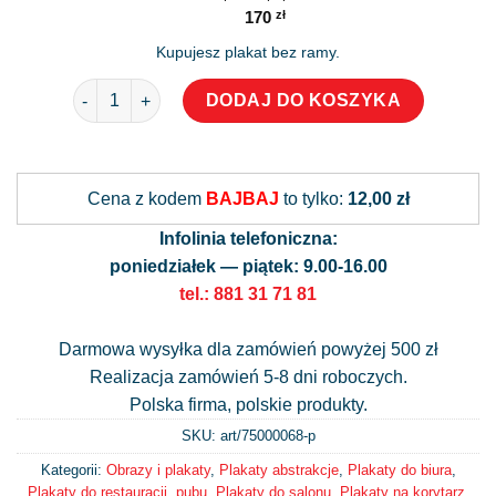
170
zł
Kupujesz plakat bez ramy.
ilość Plakat z motywem orientalnych akcentów
DODAJ DO KOSZYKA
Alternative:
Cena z kodem
BAJBAJ
to tylko:
12,00 zł
Infolinia telefoniczna:
poniedziałek — piątek: 9.00-16.00
tel.: 881 31 71 81
Darmowa wysyłka dla zamówień powyżej 500 zł
Realizacja zamówień 5-8 dni roboczych.
Polska firma, polskie produkty.
SKU: art/
75000068-p
Kategorii:
Obrazy i plakaty
,
Plakaty abstrakcje
,
Plakaty do biura
,
Plakaty do restauracji, pubu
,
Plakaty do salonu
,
Plakaty na korytarz
,