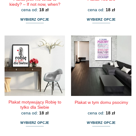
kiedy? – If not now, when?
cena od:
18
zł
cena od:
18
zł
WYBIERZ OPCJE
WYBIERZ OPCJE
Ten
Ten
produkt
produkt
ma
ma
wiele
wiele
wariantów.
wariantów.
Opcje
Opcje
można
można
wybrać
wybrać
na
na
stronie
stronie
produktu
produktu
Plakat motywujący Robię to
Plakat w tym domu psocimy
tylko dla Siebie
cena od:
18
zł
cena od:
18
zł
WYBIERZ OPCJE
WYBIERZ OPCJE
Ten
Ten