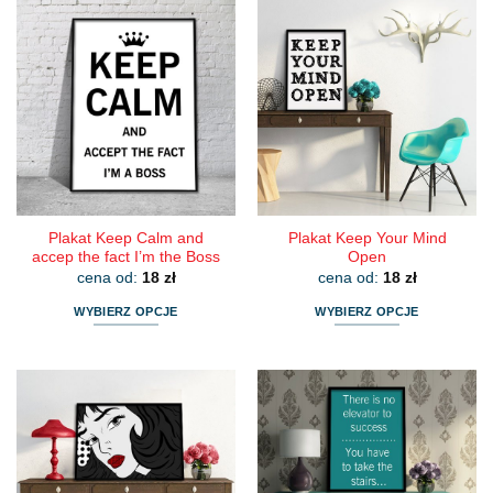
Plakat Keep Calm and
Plakat Keep Your Mind
accep the fact I’m the Boss
Open
cena od:
18
zł
cena od:
18
zł
WYBIERZ OPCJE
WYBIERZ OPCJE
Ten
Ten
produkt
produkt
ma
ma
wiele
wiele
wariantów.
wariantów.
Opcje
Opcje
można
można