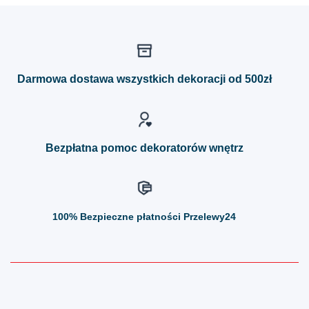
produkt
produkt
ma
ma
wiele
wiele
wariantów.
wariantów.
Opcje
Opcje
można
można
Darmowa dostawa wszystkich dekoracji od 500zł
wybrać
wybrać
na
na
stronie
stronie
produktu
produktu
Bezpłatna pomoc dekoratorów wnętrz
100%
Bezpieczne płatności Przelewy24