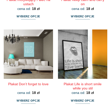
ustach
on
cena od:
18
zł
cena od:
18
zł
WYBIERZ OPCJE
WYBIERZ OPCJE
Ten
Ten
produkt
produkt
ma
ma
wiele
wiele
wariantów.
wariantów.
Opcje
Opcje
można
można
wybrać
wybrać
na
na
stronie
stronie
produktu
produktu
Plakat Life is short smile
Plakat Don’t forget to love
while you stil
cena od:
18
zł
cena od:
18
zł
WYBIERZ OPCJE
WYBIERZ OPCJE
Ten
Ten