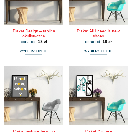
wybrać
wybrać
na
na
stronie
stronie
produktu
produktu
Plakat Design – tablica
Plakat All I need is new
okulistyczna
shoes
cena od:
18
zł
cena od:
18
zł
WYBIERZ OPCJE
WYBIERZ OPCJE
Ten
Ten
produkt
produkt
ma
ma
wiele
wiele
wariantów.
wariantów.
Opcje
Opcje
można
można
wybrać
wybrać
na
na
stronie
stronie
produktu
produktu
Plakat jeśli nie teraz to
Plakat You are