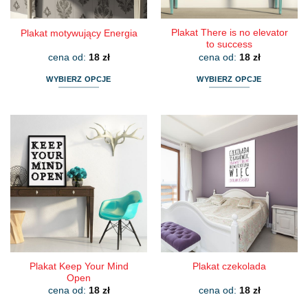
produktu
produktu
Plakat There is no elevator
Plakat motywujący Energia
to success
cena od:
18
zł
cena od:
18
zł
WYBIERZ OPCJE
WYBIERZ OPCJE
Ten
Ten
produkt
produkt
ma
ma
wiele
wiele
wariantów.
wariantów.
Opcje
Opcje
można
można
wybrać
wybrać
na
na
stronie
stronie
produktu
produktu
Plakat Keep Your Mind
Plakat czekolada
Open
cena od:
18
zł
cena od:
18
zł