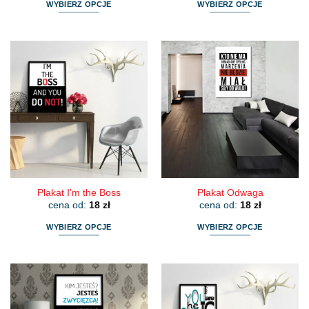
WYBIERZ OPCJE
WYBIERZ OPCJE
Ten
Ten
produkt
produkt
ma
ma
wiele
wiele
wariantów.
wariantów.
Opcje
Opcje
można
można
wybrać
wybrać
na
na
stronie
stronie
produktu
produktu
Plakat I’m the Boss
Plakat Odwaga
cena od:
18
zł
cena od:
18
zł
WYBIERZ OPCJE
WYBIERZ OPCJE
Ten
Ten
produkt
produkt
ma
ma
wiele
wiele
wariantów.
wariantów.