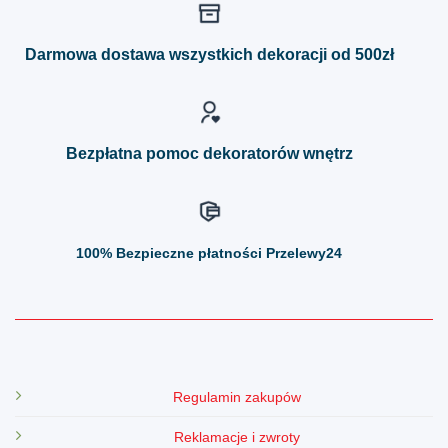
wariantów.
wariantów.
Opcje
Opcje
można
można
Darmowa dostawa wszystkich dekoracji od 500zł
wybrać
wybrać
na
na
stronie
stronie
produktu
produktu
Bezpłatna pomoc dekoratorów wnętrz
100%
Bezpieczne płatności Przelewy24
Regulamin zakupów
Reklamacje i zwroty