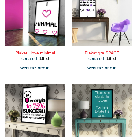
Plakat I love minimal
Plakat gra SPACE
cena od:
18
zł
cena od:
18
zł
WYBIERZ OPCJE
WYBIERZ OPCJE
Ten
Ten
produkt
produkt
ma
ma
wiele
wiele
wariantów.
wariantów.
Opcje
Opcje
można
można
wybrać
wybrać
na
na
stronie
stronie