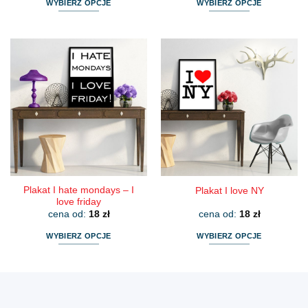
WYBIERZ OPCJE
WYBIERZ OPCJE
Ten
Ten
produkt
produkt
ma
ma
wiele
wiele
wariantów.
wariantów.
Opcje
Opcje
można
można
wybrać
wybrać
na
na
stronie
stronie
produktu
produktu
Plakat I hate mondays – I
Plakat I love NY
love friday
cena od:
18
zł
cena od:
18
zł
WYBIERZ OPCJE
WYBIERZ OPCJE
Ten
Ten
produkt
produkt
ma
ma
wiele
wiele