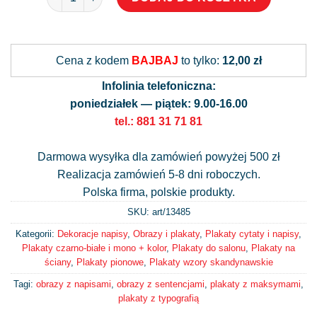
Alternative:
Cena z kodem
BAJBAJ
to tylko:
12,00 zł
Infolinia telefoniczna:
poniedziałek — piątek: 9.00-16.00
tel.: 881 31 71 81
Darmowa wysyłka dla zamówień powyżej 500 zł
Realizacja zamówień 5-8 dni roboczych.
Polska firma, polskie produkty.
SKU: art/
13485
Kategorii:
Dekoracje napisy
,
Obrazy i plakaty
,
Plakaty cytaty i napisy
,
Plakaty czarno-białe i mono + kolor
,
Plakaty do salonu
,
Plakaty na
ściany
,
Plakaty pionowe
,
Plakaty wzory skandynawskie
Tagi:
obrazy z napisami
,
obrazy z sentencjami
,
plakaty z maksymami
,
plakaty z typografią