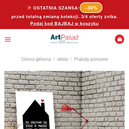
Skip
–36%
OSTATNIA SZANSA:
to
przed totalną zmianą kolekcji. 3/4 oferty znika.
content
Podaj kod
BAJBAJ
w koszyku
Strona główna
/
sklep
/
Plakaty pionowe