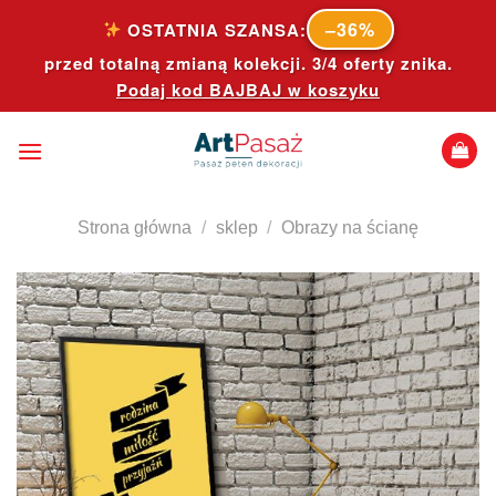
Skip
–36%
OSTATNIA SZANSA:
to
przed totalną zmianą kolekcji. 3/4 oferty znika.
content
Podaj kod
BAJBAJ
w koszyku
Strona główna
/
sklep
/
Obrazy na ścianę