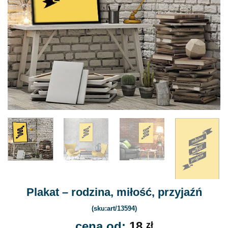
Plakat – rodzina, miłość, przyjaźń
(sku:art/13594)
cena od:
18
zł