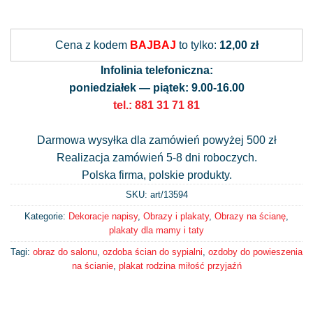
Alternative:
Cena z kodem
BAJBAJ
to tylko:
12,00 zł
Infolinia telefoniczna:
poniedziałek — piątek: 9.00-16.00
tel.: 881 31 71 81
Darmowa wysyłka dla zamówień powyżej 500 zł
Realizacja zamówień 5-8 dni roboczych.
Polska firma, polskie produkty.
SKU: art/
13594
Kategorie:
Dekoracje napisy
,
Obrazy i plakaty
,
Obrazy na ścianę
,
plakaty dla mamy i taty
Tagi:
obraz do salonu
,
ozdoba ścian do sypialni
,
ozdoby do powieszenia
na ścianie
,
plakat rodzina miłość przyjaźń