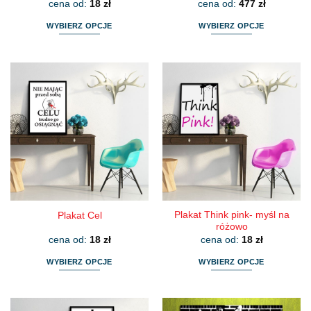
cena od:
18
zł
cena od:
477
zł
WYBIERZ OPCJE
WYBIERZ OPCJE
Ten
Ten
produkt
produkt
ma
ma
wiele
wiele
wariantów.
wariantów.
Opcje
Opcje
można
można
wybrać
wybrać
na
na
stronie
stronie
produktu
produktu
Plakat Think pink- myśl na
Plakat Cel
różowo
cena od:
18
zł
cena od:
18
zł
WYBIERZ OPCJE
WYBIERZ OPCJE
Ten
Ten
produkt
produkt
ma
ma