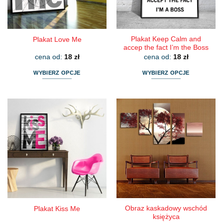
stronie
stronie
produktu
produktu
Plakat Keep Calm and
Plakat Love Me
accep the fact I’m the Boss
cena od:
18
zł
cena od:
18
zł
WYBIERZ OPCJE
WYBIERZ OPCJE
Ten
Ten
produkt
produkt
ma
ma
wiele
wiele
wariantów.
wariantów.
Opcje
Opcje
można
można
wybrać
wybrać
na
na
stronie
stronie
produktu
produktu
Obraz kaskadowy wschód
Plakat Kiss Me
księżyca