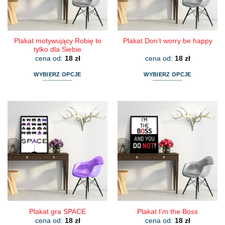
Plakat motywujący Robię to
Plakat Don’t worry be happy
tylko dla Siebie
cena od:
18
zł
cena od:
18
zł
WYBIERZ OPCJE
WYBIERZ OPCJE
Ten
Ten
produkt
produkt
ma
ma
wiele
wiele
wariantów.
wariantów.
Opcje
Opcje
można
można
wybrać
wybrać
na
na
stronie
stronie
produktu
produktu
Plakat gra SPACE
Plakat I’m the Boss
cena od:
18
zł
cena od:
18
zł