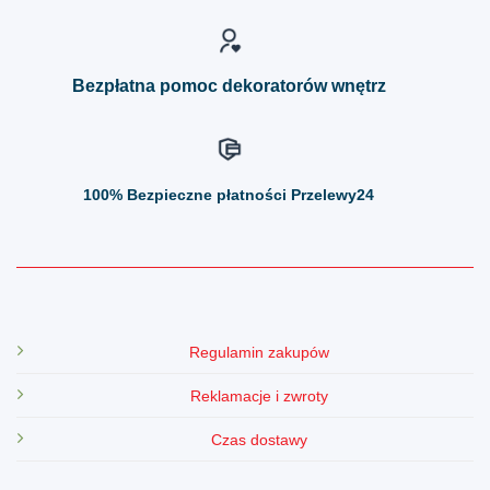
na
na
stronie
stronie
produktu
produktu
Bezpłatna pomoc dekoratorów wnętrz
100%
Bezpieczne płatności Przelewy24
Regulamin zakupów
Reklamacje i zwroty
Czas dostawy