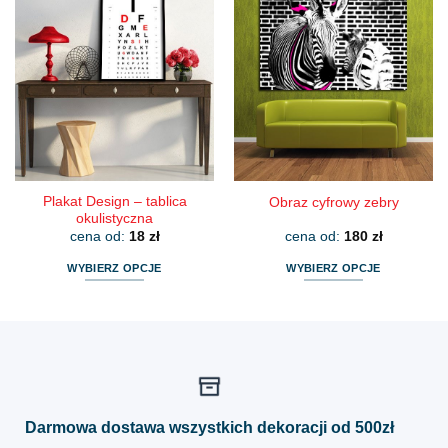
wiele
wiele
wariantów.
wariantów.
Opcje
Opcje
można
można
wybrać
wybrać
na
na
stronie
stronie
produktu
produktu
Plakat Design – tablica
Obraz cyfrowy zebry
okulistyczna
cena od:
18
zł
cena od:
180
zł
WYBIERZ OPCJE
WYBIERZ OPCJE
Ten
Ten
produkt
produkt
ma
ma
wiele
wiele
wariantów.
wariantów.
Opcje
Opcje
można
można
Darmowa dostawa wszystkich dekoracji od 500zł
wybrać
wybrać