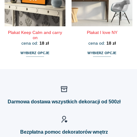
wybrać
wybrać
na
na
stronie
stronie
produktu
produktu
Plakat Keep Calm and carry
Plakat I love NY
on
cena od:
18
zł
cena od:
18
zł
WYBIERZ OPCJE
WYBIERZ OPCJE
Ten
Ten
produkt
produkt
ma
ma
wiele
wiele
wariantów.
wariantów.
Opcje
Opcje
można
można
Darmowa dostawa wszystkich dekoracji od 500zł
wybrać
wybrać
na
na
stronie
stronie
produktu
produktu
Bezpłatna pomoc dekoratorów wnętrz