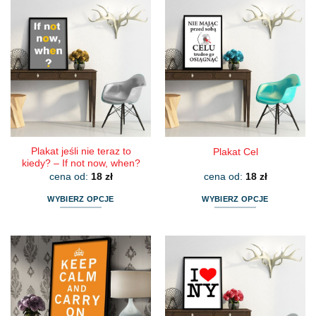
ma
ma
wiele
wiele
wariantów.
wariantów.
Opcje
Opcje
można
można
wybrać
wybrać
na
na
stronie
stronie
produktu
produktu
Plakat jeśli nie teraz to
Plakat Cel
kiedy? – If not now, when?
cena od:
18
zł
cena od:
18
zł
WYBIERZ OPCJE
WYBIERZ OPCJE
Ten
Ten
produkt
produkt
ma
ma
wiele
wiele
wariantów.
wariantów.
Opcje
Opcje
można
można