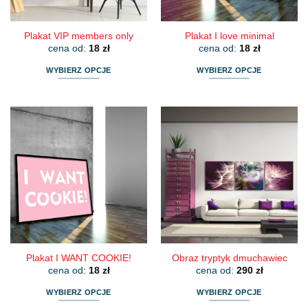
Plakat VIP members only
Plakat I love minimal
cena od:
18
zł
cena od:
18
zł
WYBIERZ OPCJE
WYBIERZ OPCJE
Ten
Ten
produkt
produkt
ma
ma
wiele
wiele
wariantów.
wariantów.
Opcje
Opcje
można
można
wybrać
wybrać
na
na
stronie
stronie
produktu
produktu
Plakat I WANT COOKIE!
Obraz tryptyk dmuchawiec
cena od:
18
zł
cena od:
290
zł
WYBIERZ OPCJE
WYBIERZ OPCJE