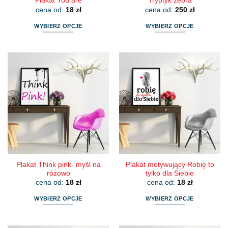
Plakat You are
Tryptyk zebra
cena od:
18
zł
cena od:
250
zł
WYBIERZ OPCJE
WYBIERZ OPCJE
Ten
Ten
produkt
produkt
ma
ma
wiele
wiele
wariantów.
wariantów.
Opcje
Opcje
można
można
wybrać
wybrać
na
na
stronie
stronie
produktu
produktu
Plakat Think pink- myśl na
Plakat motywujący Robię to
różowo
tylko dla Siebie
cena od:
18
zł
cena od:
18
zł
WYBIERZ OPCJE
WYBIERZ OPCJE
Ten
Ten
produkt
produkt