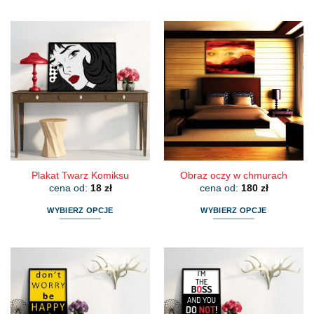
Ten
Ten
produkt
produkt
ma
ma
wiele
wiele
wariantów.
wariantów.
Opcje
Opcje
można
można
wybrać
wybrać
na
na
stronie
stronie
produktu
produktu
Plakat Twarz Komiksu
Obraz oczy w chmurach
cena od:
18
zł
cena od:
180
zł
WYBIERZ OPCJE
WYBIERZ OPCJE
Ten
Ten
produkt
produkt
ma
ma
wiele
wiele
wariantów.
wariantów.
Opcje
Opcje