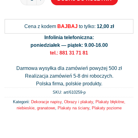
Alternative:
Cena z kodem
BAJBAJ
to tylko:
12,00 zł
Infolinia telefoniczna:
poniedziałek — piątek: 9.00-16.00
tel.: 881 31 71 81
Darmowa wysyłka dla zamówień powyżej 500 zł
Realizacja zamówień 5-8 dni roboczych.
Polska firma, polskie produkty.
SKU: art/
610259-p
Kategorii:
Dekoracje napisy
,
Obrazy i plakaty
,
Plakaty błękitne,
niebieskie, granatowe
,
Plakaty na ściany
,
Plakaty poziome