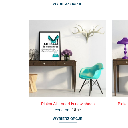
WYBIERZ OPCJE
Ten
produkt
ma
wiele
wariantów.
Opcje
można
wybrać
na
stronie
produktu
Plakat All I need is new shoes
Plaka
cena od:
18
zł
WYBIERZ OPCJE
Ten