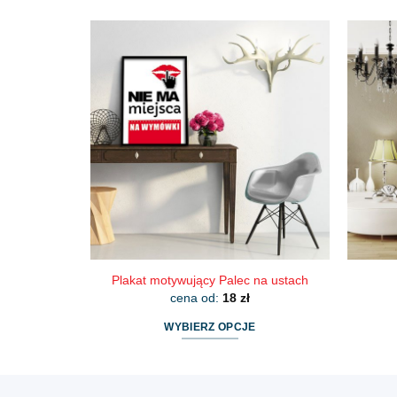
produkt
ma
wiele
wariantów.
Opcje
można
wybrać
na
stronie
produktu
Plakat motywujący Palec na ustach
cena od:
18
zł
WYBIERZ OPCJE
Ten
produkt
ma