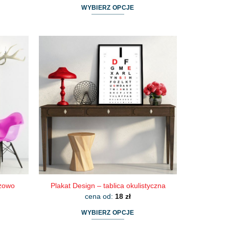
WYBIERZ OPCJE
Ten
produkt
ma
wiele
wariantów.
Opcje
można
wybrać
na
stronie
produktu
óżowo
Plakat Design – tablica okulistyczna
cena od:
18
zł
WYBIERZ OPCJE
Ten