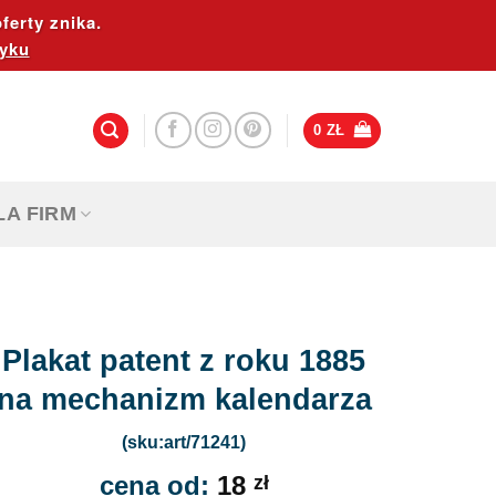
ferty znika.
yku
0
ZŁ
LA FIRM
Plakat patent z roku 1885
na mechanizm kalendarza
(sku:art/71241)
cena od:
18
zł