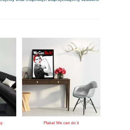
my
Plakat We can do it