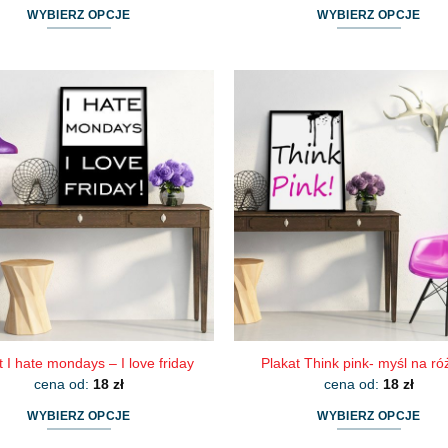
WYBIERZ OPCJE
WYBIERZ OPCJE
Ten
Ten
produkt
produkt
ma
ma
wiele
wiele
wariantów.
wariantów.
Opcje
Opcje
można
można
wybrać
wybrać
na
na
stronie
stronie
produktu
produktu
t I hate mondays – I love friday
Plakat Think pink- myśl na r
cena od:
18
zł
cena od:
18
zł
WYBIERZ OPCJE
WYBIERZ OPCJE
Ten
Ten