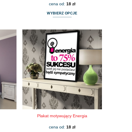
cena od:
18
zł
WYBIERZ OPCJE
Ten
produkt
ma
wiele
wariantów.
Opcje
można
wybrać
na
stronie
produktu
Plakat motywujący Energia
cena od:
18
zł