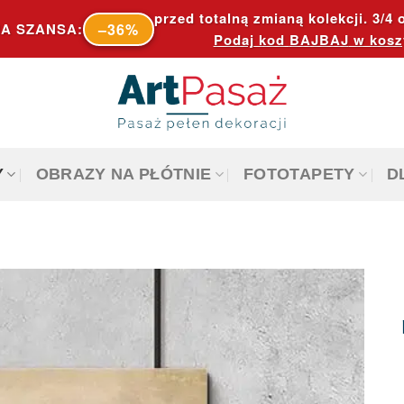
przed totalną zmianą kolekcji. 3/4 o
–36%
A SZANSA:
Podaj kod
BAJBAJ
w kosz
Y
OBRAZY NA PŁÓTNIE
FOTOTAPETY
D