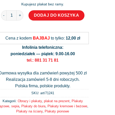
Kupujesz plakat bez ramy.
ilość Plakat patent z roku 1885 na mechanizm kalendarza
DODAJ DO KOSZYKA
Alternative:
Cena z kodem
BAJBAJ
to tylko:
12,00 zł
Infolinia telefoniczna:
poniedziałek — piątek: 9.00-16.00
tel.: 881 31 71 81
Darmowa wysyłka dla zamówień powyżej 500 zł
Realizacja zamówień 5-8 dni roboczych.
Polska firma, polskie produkty.
SKU: art/
71241
Kategorii:
Obrazy i plakaty
,
plakat na prezent
,
Plakaty
rązowe, sepia
,
Plakaty do biura
,
Plakaty kremowe i beżowe
,
Plakaty na ściany
,
Plakaty pionowe