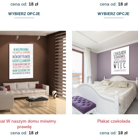
cena od:
18
zł
cena od:
18
zł
WYBIERZ OPCJE
WYBIERZ OPCJE
Ten
Ten
produkt
produkt
ma
ma
wiele
wiele
wariantów.
wariantów.
Opcje
Opcje
można
można
wybrać
wybrać
na
na
stronie
stronie
produktu
produktu
kat W naszym domu mówimy
Plakat czekolada
prawdę
cena od:
18
zł
cena od:
18
zł