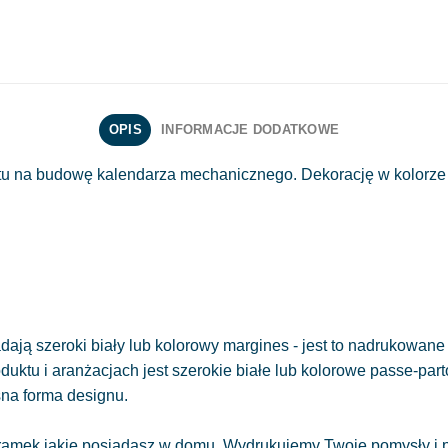
OPIS
INFORMACJE DODATKOWE
ntu na budowę kalendarza mechanicznego. Dekorację w kolorze
ają szeroki biały lub kolorowy margines - jest to nadrukowane 
oduktu i aranżacjach jest szerokie białe lub kolorowe passe-part
sna forma designu.
amek jakie posiadasz w domu. Wydrukujemy Twoje pomysły i pr