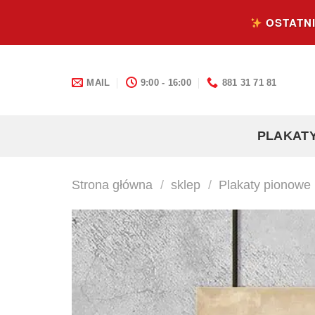
Skip
OSTATNI
to
content
MAIL
9:00 - 16:00
881 31 71 81
PLAKAT
Strona główna
/
sklep
/
Plakaty pionowe