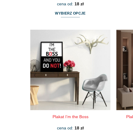
cena od:
18
zł
WYBIERZ OPCJE
Ten
produkt
ma
wiele
wariantów.
Opcje
można
wybrać
na
stronie
produktu
Pla
Plakat I’m the Boss
cena od:
18
zł