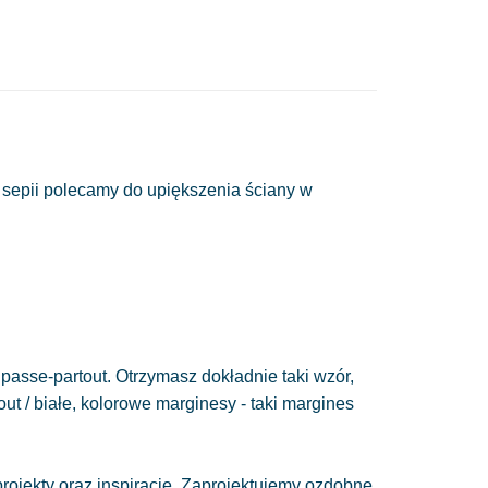
 sepii polecamy do upiększenia ściany w
passe-partout. Otrzymasz dokładnie taki wzór,
out / białe, kolorowe marginesy - taki margines
ojekty oraz inspiracje. Zaprojektujemy ozdobne