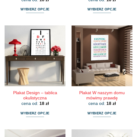
WYBIERZ OPCJE
WYBIERZ OPCJE
Ten
Ten
produkt
produkt
ma
ma
wiele
wiele
wariantów.
wariantów.
Opcje
Opcje
można
można
wybrać
wybrać
na
na
stronie
stronie
produktu
produktu
Plakat Design – tablica
Plakat W naszym domu
okulistyczna
mówimy prawdę
cena od:
18
zł
cena od:
18
zł
WYBIERZ OPCJE
WYBIERZ OPCJE
Ten
Ten
produkt
produkt
ma
ma