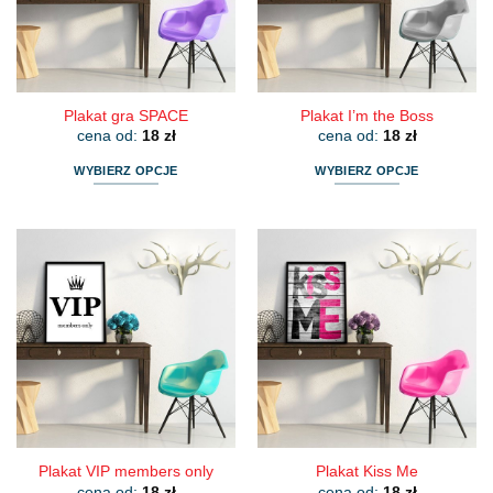
wybrać
wybrać
na
na
stronie
stronie
produktu
produktu
Plakat gra SPACE
Plakat I’m the Boss
cena od:
18
zł
cena od:
18
zł
WYBIERZ OPCJE
WYBIERZ OPCJE
Ten
Ten
produkt
produkt
ma
ma
wiele
wiele
wariantów.
wariantów.
Opcje
Opcje
można
można
wybrać
wybrać
na
na
stronie
stronie
produktu
produktu
Plakat VIP members only
Plakat Kiss Me
cena od:
18
zł
cena od:
18
zł