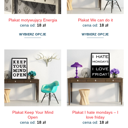
stronie
stronie
produktu
produktu
Plakat motywujący Energia
Plakat We can do it
cena od:
18
zł
cena od:
18
zł
WYBIERZ OPCJE
WYBIERZ OPCJE
Ten
Ten
produkt
produkt
ma
ma
wiele
wiele
wariantów.
wariantów.
Opcje
Opcje
można
można
wybrać
wybrać
na
na
stronie
stronie
produktu
produktu
Plakat Keep Your Mind
Plakat I hate mondays – I
Open
love friday
cena od:
18
zł
cena od:
18
zł