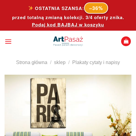
Skip
–36%
OSTATNIA SZANSA:
to
przed totalną zmianą kolekcji. 3/4 oferty znika.
content
Podaj kod
BAJBAJ
w koszyku
Strona główna
/
sklep
/
Plakaty cytaty i napisy