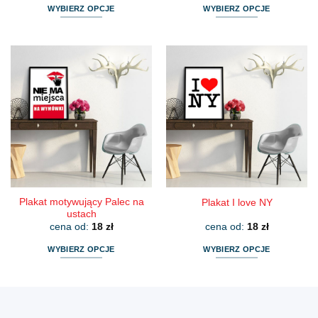
WYBIERZ OPCJE
WYBIERZ OPCJE
Ten
Ten
produkt
produkt
ma
ma
wiele
wiele
wariantów.
wariantów.
Opcje
Opcje
można
można
wybrać
wybrać
na
na
stronie
stronie
produktu
produktu
Plakat motywujący Palec na
Plakat I love NY
ustach
cena od:
18
zł
cena od:
18
zł
WYBIERZ OPCJE
WYBIERZ OPCJE
Ten
Ten
produkt
produkt
ma
ma
wiele
wiele