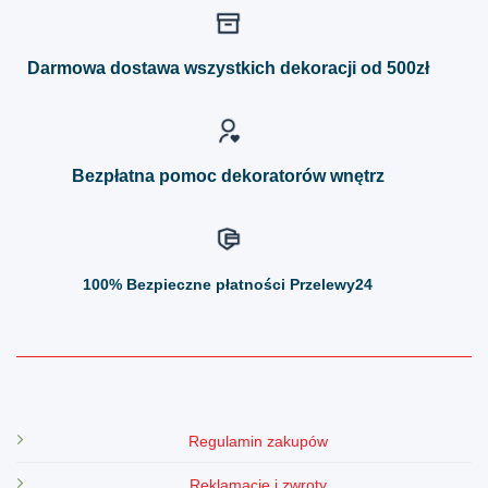
wariantów.
wariantów.
Opcje
Opcje
można
można
Darmowa dostawa wszystkich dekoracji od 500zł
wybrać
wybrać
na
na
stronie
stronie
produktu
produktu
Bezpłatna pomoc dekoratorów wnętrz
100%
Bezpieczne płatności Przelewy24
Regulamin zakupów
Reklamacje i zwroty