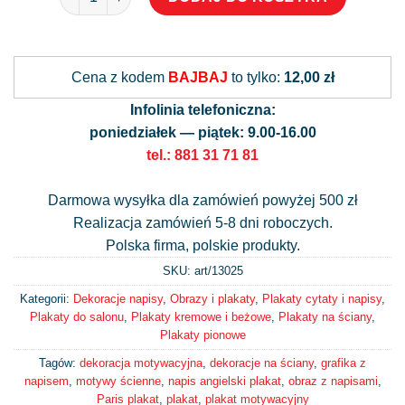
Alternative:
Cena z kodem
BAJBAJ
to tylko:
12,00 zł
Infolinia telefoniczna:
poniedziałek — piątek: 9.00-16.00
tel.: 881 31 71 81
Darmowa wysyłka dla zamówień powyżej 500 zł
Realizacja zamówień 5-8 dni roboczych.
Polska firma, polskie produkty.
SKU: art/
13025
Kategorii:
Dekoracje napisy
,
Obrazy i plakaty
,
Plakaty cytaty i napisy
,
Plakaty do salonu
,
Plakaty kremowe i beżowe
,
Plakaty na ściany
,
Plakaty pionowe
Tagów:
dekoracja motywacyjna
,
dekoracje na ściany
,
grafika z
napisem
,
motywy ścienne
,
napis angielski plakat
,
obraz z napisami
,
Paris plakat
,
plakat
,
plakat motywacyjny