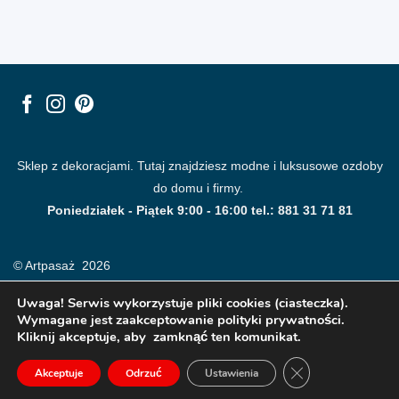
Sklep z dekoracjami. Tutaj znajdziesz modne i luksusowe ozdoby
do domu i firmy.
Poniedziałek - Piątek 9:00 - 16:00 tel.: 881 31 71 81
© Artpasaż 2026
Uwaga! Serwis wykorzystuje pliki cookies (ciasteczka).
Wymagane jest zaakceptowanie polityki prywatności.
Kliknij akceptuje, aby zamknąć ten komunikat.
ZAMKNIJ PANE
Akceptuje
Odrzuć
Ustawienia
Modne plakaty, obrazy, fototapety i dekoracje na ściany.