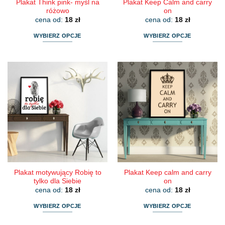
Plakat Think pink- myśl na
Plakat Keep Calm and carry
różowo
on
cena od:
18
zł
cena od:
18
zł
WYBIERZ OPCJE
WYBIERZ OPCJE
Ten
Ten
produkt
produkt
ma
ma
wiele
wiele
wariantów.
wariantów.
Opcje
Opcje
można
można
wybrać
wybrać
na
na
stronie
stronie
produktu
produktu
Plakat motywujący Robię to
Plakat Keep calm and carry
tylko dla Siebie
on
cena od:
18
zł
cena od:
18
zł
WYBIERZ OPCJE
WYBIERZ OPCJE
Ten
Ten