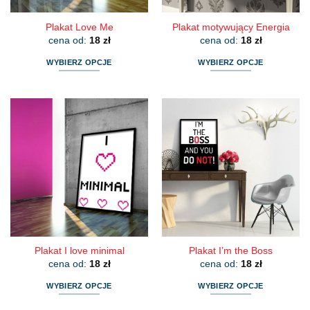
Plakat Love Me
Plakat motywujący Energia
cena od:
18
zł
cena od:
18
zł
WYBIERZ OPCJE
WYBIERZ OPCJE
Ten
Ten
produkt
produkt
ma
ma
wiele
wiele
wariantów.
wariantów.
Opcje
Opcje
można
można
wybrać
wybrać
na
na
stronie
stronie
produktu
produktu
Plakat I love minimal
Plakat I’m the Boss
cena od:
18
zł
cena od:
18
zł
WYBIERZ OPCJE
WYBIERZ OPCJE
Ten
Ten