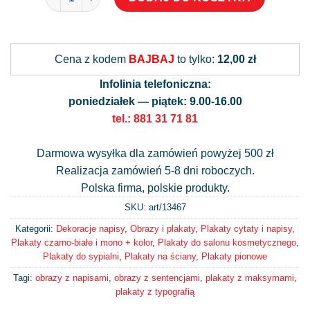
Alternative:
Cena z kodem
BAJBAJ
to tylko:
12,00 zł
Infolinia telefoniczna:
poniedziałek — piątek: 9.00-16.00
tel.: 881 31 71 81
Darmowa wysyłka dla zamówień powyżej 500 zł
Realizacja zamówień 5-8 dni roboczych.
Polska firma, polskie produkty.
SKU: art/
13467
Kategorii:
Dekoracje napisy
,
Obrazy i plakaty
,
Plakaty cytaty i napisy
,
Plakaty czarno-białe i mono + kolor
,
Plakaty do salonu kosmetycznego
,
Plakaty do sypialni
,
Plakaty na ściany
,
Plakaty pionowe
Tagi:
obrazy z napisami
,
obrazy z sentencjami
,
plakaty z maksymami
,
plakaty z typografią