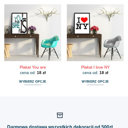
produkt
produkt
ma
ma
wiele
wiele
wariantów.
wariantów.
Opcje
Opcje
można
można
wybrać
wybrać
na
na
stronie
stronie
produktu
produktu
Plakat You are
Plakat I love NY
cena od:
18
zł
cena od:
18
zł
WYBIERZ OPCJE
WYBIERZ OPCJE
Ten
Ten
produkt
produkt
ma
ma
wiele
wiele
wariantów.
wariantów.
Opcje
Opcje
można
można
Darmowa dostawa wszystkich dekoracji od 500zł