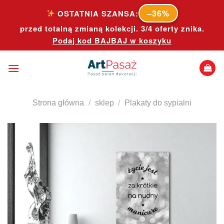
Skip
–36%
OSTATNIA SZANSA:
to
przed totalną zmianą kolekcji. 3/4 oferty znika.
content
Podaj kod
BAJBAJ
w koszyku
Strona główna
/
sklep
/
Plakaty do sypialni