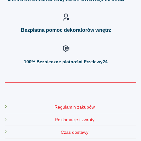
wybrać
wybrać
na
na
stronie
stronie
produktu
produktu
Bezpłatna pomoc dekoratorów wnętrz
100%
Bezpieczne płatności Przelewy24
Regulamin zakupów
Reklamacje i zwroty
Czas dostawy