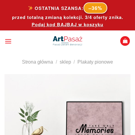
Skip
–36%
OSTATNIA SZANSA:
to
przed totalną zmianą kolekcji. 3/4 oferty znika.
content
Podaj kod
BAJBAJ
w koszyku
Strona główna
/
sklep
/
Plakaty pionowe