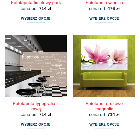
Fototapeta fioletowy park
Fototapeta winnica
cena od:
714
zł
cena od:
476
zł
WYBIERZ OPCJE
WYBIERZ OPCJE
Ten
Ten
produkt
produkt
ma
ma
wiele
wiele
wariantów.
wariantów.
Opcje
Opcje
można
można
wybrać
wybrać
na
na
stronie
stronie
produktu
produktu
Fototapeta typografia z
Fototapeta różowe
kawą
magnolie
cena od:
714
zł
cena od:
714
zł
WYBIERZ OPCJE
WYBIERZ OPCJE
Ten
Ten
produkt
produkt