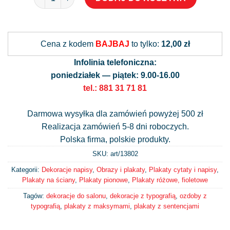
Alternative:
Cena z kodem
BAJBAJ
to tylko:
12,00 zł
Infolinia telefoniczna:
poniedziałek — piątek: 9.00-16.00
tel.: 881 31 71 81
Darmowa wysyłka dla zamówień powyżej 500 zł
Realizacja zamówień 5-8 dni roboczych.
Polska firma, polskie produkty.
SKU: art/
13802
Kategorii:
Dekoracje napisy
,
Obrazy i plakaty
,
Plakaty cytaty i napisy
,
Plakaty na ściany
,
Plakaty pionowe
,
Plakaty różowe, fioletowe
Tagów:
dekoracje do salonu
,
dekoracje z typografią
,
ozdoby z
typografią
,
plakaty z maksymami
,
plakaty z sentencjami