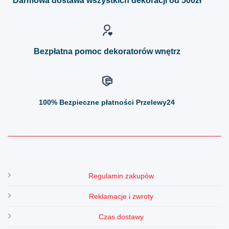
Darmowa dostawa wszystkich dekoracji od 500zł
wybrać
wybrać
na
na
stronie
stronie
produktu
produktu
Bezpłatna pomoc dekoratorów wnętrz
100%
Bezpieczne płatności Przelewy24
Regulamin zakupów
Reklamacje i zwroty
Czas dostawy