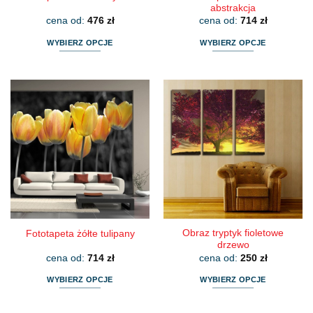
abstrakcja
cena od:
476
zł
cena od:
714
zł
WYBIERZ OPCJE
WYBIERZ OPCJE
Ten
Ten
produkt
produkt
ma
ma
wiele
wiele
wariantów.
wariantów.
Opcje
Opcje
można
można
wybrać
wybrać
na
na
stronie
stronie
produktu
produktu
Obraz tryptyk fioletowe
Fototapeta żółte tulipany
drzewo
cena od:
714
zł
cena od:
250
zł
WYBIERZ OPCJE
WYBIERZ OPCJE
Ten
Ten
produkt
produkt