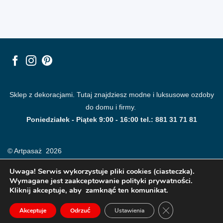
Sklep z dekoracjami. Tutaj znajdziesz modne i luksusowe ozdoby
do domu i firmy.
Poniedziałek - Piątek 9:00 - 16:00 tel.: 881 31 71 81
© Artpasaż 2026
Uwaga! Serwis wykorzystuje pliki cookies (ciasteczka).
Wymagane jest zaakceptowanie polityki prywatności.
Kliknij akceptuje, aby zamknąć ten komunikat.
ZAMKNIJ PANE
Akceptuje
Odrzuć
Ustawienia
Modne plakaty, obrazy, fototapety i dekoracje na ściany.