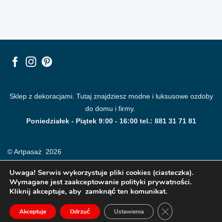
Sklep z dekoracjami. Tutaj znajdziesz modne i luksusowe ozdoby
do domu i firmy.
Poniedziałek - Piątek 9:00 - 16:00 tel.: 881 31 71 81
© Artpasaż 2026
Uwaga! Serwis wykorzystuje pliki cookies (ciasteczka).
Wymagane jest zaakceptowanie polityki prywatności.
Kliknij akceptuje, aby zamknąć ten komunikat.
ZAMKNIJ PANE
Akceptuje
Odrzuć
Ustawienia
Modne plakaty, obrazy, fototapety i dekoracje na ściany.