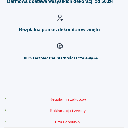
Darmowa dostawa wszystkich dekoracji od 500zł
wybrać
wybrać
na
na
stronie
stronie
produktu
produktu
Bezpłatna pomoc dekoratorów wnętrz
100%
Bezpieczne płatności Przelewy24
Regulamin zakupów
Reklamacje i zwroty
Czas dostawy