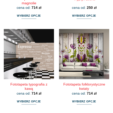
magnolie
cena od:
714
zł
cena od:
250
zł
WYBIERZ OPCJE
WYBIERZ OPCJE
Ten
Ten
produkt
produkt
ma
ma
wiele
wiele
wariantów.
wariantów.
Opcje
Opcje
można
można
wybrać
wybrać
na
na
stronie
stronie
produktu
produktu
Fototapeta typografia z
Fototapeta folklorystyczne
kawą
kwiaty
cena od:
714
zł
cena od:
714
zł
WYBIERZ OPCJE
WYBIERZ OPCJE
Ten
Ten
produkt
produkt