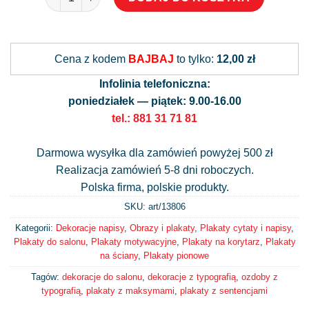
Alternative:
Cena z kodem
BAJBAJ
to tylko:
12,00 zł
Infolinia telefoniczna:
poniedziałek — piątek: 9.00-16.00
tel.: 881 31 71 81
Darmowa wysyłka dla zamówień powyżej 500 zł
Realizacja zamówień 5-8 dni roboczych.
Polska firma, polskie produkty.
SKU: art/
13806
Kategorii:
Dekoracje napisy
,
Obrazy i plakaty
,
Plakaty cytaty i napisy
,
Plakaty do salonu
,
Plakaty motywacyjne
,
Plakaty na korytarz
,
Plakaty
na ściany
,
Plakaty pionowe
Tagów:
dekoracje do salonu
,
dekoracje z typografią
,
ozdoby z
typografią
,
plakaty z maksymami
,
plakaty z sentencjami