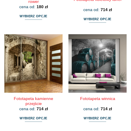
rower
cena od:
180
zł
cena od:
714
zł
WYBIERZ OPCJE
WYBIERZ OPCJE
Ten
Ten
produkt
produkt
ma
ma
wiele
wiele
wariantów.
wariantów.
Opcje
Opcje
można
można
wybrać
wybrać
na
na
stronie
stronie
produktu
produktu
Fototapeta kamienne
Fototapeta winnica
przejście
cena od:
714
zł
cena od:
714
zł
WYBIERZ OPCJE
WYBIERZ OPCJE
Ten
Ten