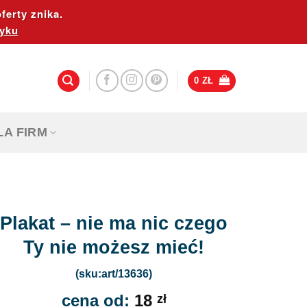
ferty znika.
yku
0
ZŁ
LA FIRM
Plakat – nie ma nic czego
Ty nie możesz mieć!
(sku:art/13636)
cena od:
18
zł