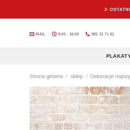
Skip
OSTATNI
to
content
MAIL
9:00 - 16:00
881 31 71 81
PLAKAT
Strona główna
/
sklep
/
Dekoracje napis