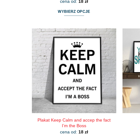
cena od:
18
zł
WYBIERZ OPCJE
Ten
produkt
ma
wiele
wariantów.
Opcje
można
wybrać
na
stronie
produktu
Plakat Keep Calm and accep the fact
I’m the Boss
cena od:
18
zł