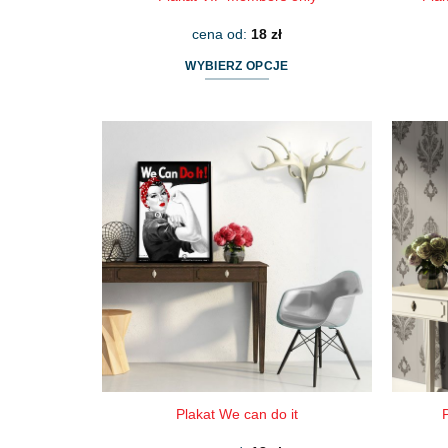
cena od:
18
zł
WYBIERZ OPCJE
Ten
produkt
ma
wiele
wariantów.
Opcje
można
wybrać
na
stronie
produktu
Plakat We can do it