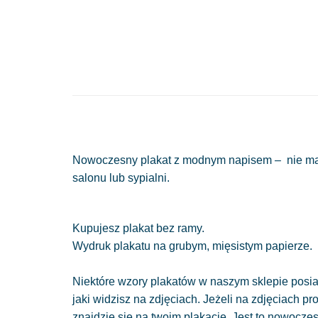
Nowoczesny plakat z modnym napisem – nie ma n
salonu lub sypialni.
Kupujesz plakat bez ramy.
Wydruk plakatu na grubym, mięsistym papierze.
Niektóre wzory plakatów w naszym sklepie posiad
jaki widzisz na zdjęciach. Jeżeli na zdjęciach pr
znajdzie się na twoim plakacie. Jest to nowocze