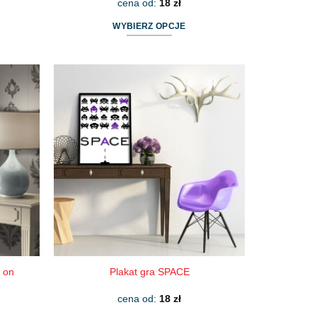
cena od:
18
zł
WYBIERZ OPCJE
Ten
produkt
ma
wiele
wariantów.
Opcje
można
wybrać
na
stronie
produktu
 on
Plakat gra SPACE
cena od:
18
zł