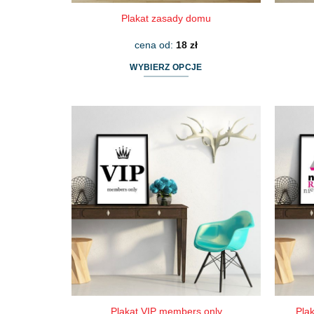
Plakat zasady domu
cena od:
18
zł
WYBIERZ OPCJE
Ten
produkt
ma
wiele
wariantów.
Opcje
można
wybrać
na
stronie
produktu
Pla
Plakat VIP members only