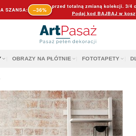
przed totalną zmianą kolekcji. 3/4 o
–36%
A SZANSA:
Podaj kod
BAJBAJ
w kosz
Y
OBRAZY NA PŁÓTNIE
FOTOTAPETY
D
y