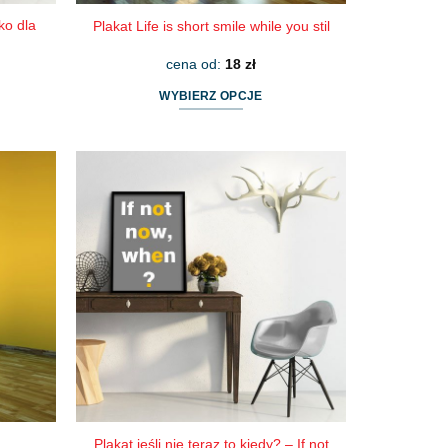
ko dla
Plakat Life is short smile while you stil
cena od:
18
zł
WYBIERZ OPCJE
Ten
produkt
ma
wiele
wariantów.
Opcje
można
wybrać
na
stronie
produktu
Plakat jeśli nie teraz to kiedy? – If not