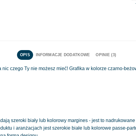
OPIS
INFORMACJE DODATKOWE
OPINIE (3)
ic czego Ty nie możesz mieć! Grafika w kolorze czarno-beżo
ają szeroki biały lub kolorowy margines - jest to nadrukowane 
oduktu i aranżacjach jest szerokie białe lub kolorowe passe-part
sna forma designu.