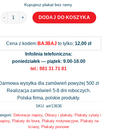
Kupujesz plakat bez ramy.
ilość Plakat - nie ma nic czego Ty nie możesz mieć!
DODAJ DO KOSZYKA
Alternative:
Cena z kodem
BAJBAJ
to tylko:
12,00 zł
Infolinia telefoniczna:
poniedziałek — piątek: 9.00-16.00
tel.: 881 31 71 81
Darmowa wysyłka dla zamówień powyżej 500 zł
Realizacja zamówień 5-8 dni roboczych.
Polska firma, polskie produkty.
SKU: art/
13636
tegorii:
Dekoracje napisy
,
Obrazy i plakaty
,
Plakaty cytaty i
napisy
,
Plakaty do biura
,
Plakaty motywacyjne
,
Plakaty na
ściany
,
Plakaty pionowe