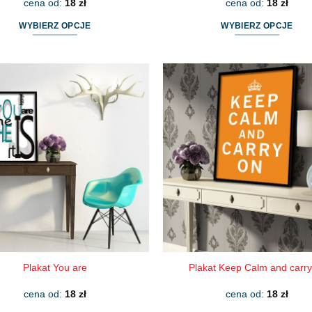
cena od:
18
zł
cena od:
18
zł
WYBIERZ OPCJE
WYBIERZ OPCJE
Ten
Ten
produkt
produkt
ma
ma
wiele
wiele
wariantów.
wariantów.
Opcje
Opcje
można
można
wybrać
wybrać
na
na
stronie
stronie
produktu
produktu
Plakat You are
Plakat Keep Calm and carry
cena od:
18
zł
cena od:
18
zł