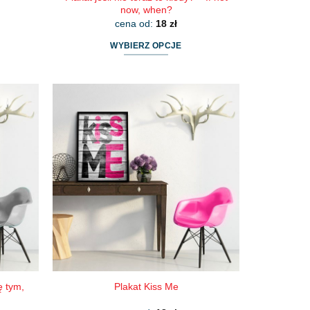
now, when?
cena od:
18
zł
WYBIERZ OPCJE
Ten
produkt
ma
wiele
wariantów.
Opcje
można
wybrać
na
stronie
produktu
ę tym,
Plakat Kiss Me