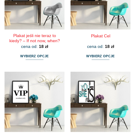
wybrać
wybrać
na
na
stronie
stronie
produktu
produktu
Plakat jeśli nie teraz to
Plakat Cel
kiedy? – If not now, when?
cena od:
18
zł
cena od:
18
zł
WYBIERZ OPCJE
WYBIERZ OPCJE
Ten
Ten
produkt
produkt
ma
ma
wiele
wiele
wariantów.
wariantów.
Opcje
Opcje
można
można
wybrać
wybrać
na
na
stronie
stronie
produktu
produktu