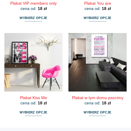
Plakat VIP members only
Plakat You are
cena od:
18
zł
cena od:
18
zł
WYBIERZ OPCJE
WYBIERZ OPCJE
Ten
Ten
produkt
produkt
ma
ma
wiele
wiele
wariantów.
wariantów.
Opcje
Opcje
można
można
wybrać
wybrać
na
na
stronie
stronie
produktu
produktu
Plakat Kiss Me
Plakat w tym domu psocimy
cena od:
18
zł
cena od:
18
zł
WYBIERZ OPCJE
WYBIERZ OPCJE
Ten
Ten
produkt
produkt