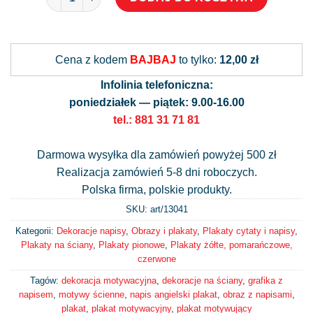
Alternative:
Cena z kodem
BAJBAJ
to tylko:
12,00 zł
Infolinia telefoniczna:
poniedziałek — piątek: 9.00-16.00
tel.: 881 31 71 81
Darmowa wysyłka dla zamówień powyżej 500 zł
Realizacja zamówień 5-8 dni roboczych.
Polska firma, polskie produkty.
SKU: art/
13041
Kategorii:
Dekoracje napisy
,
Obrazy i plakaty
,
Plakaty cytaty i napisy
,
Plakaty na ściany
,
Plakaty pionowe
,
Plakaty żółte, pomarańczowe,
czerwone
Tagów:
dekoracja motywacyjna
,
dekoracje na ściany
,
grafika z
napisem
,
motywy ścienne
,
napis angielski plakat
,
obraz z napisami
,
plakat
,
plakat motywacyjny
,
plakat motywujący