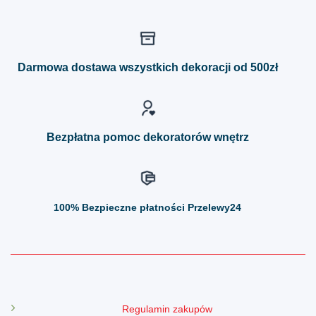
ma
ma
wiele
wiele
wariantów.
wariantów.
Opcje
Opcje
można
można
Darmowa dostawa wszystkich dekoracji od 500zł
wybrać
wybrać
na
na
stronie
stronie
produktu
produktu
Bezpłatna pomoc dekoratorów wnętrz
100%
Bezpieczne płatności Przelewy24
Regulamin zakupów