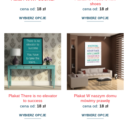
shoes
cena od:
18
zł
cena od:
18
zł
WYBIERZ OPCJE
WYBIERZ OPCJE
Ten
Ten
produkt
produkt
ma
ma
wiele
wiele
wariantów.
wariantów.
Opcje
Opcje
można
można
wybrać
wybrać
na
na
stronie
stronie
produktu
produktu
Plakat There is no elevator
Plakat W naszym domu
to success
mówimy prawdę
cena od:
18
zł
cena od:
18
zł
WYBIERZ OPCJE
WYBIERZ OPCJE
Ten
Ten
produkt
produkt