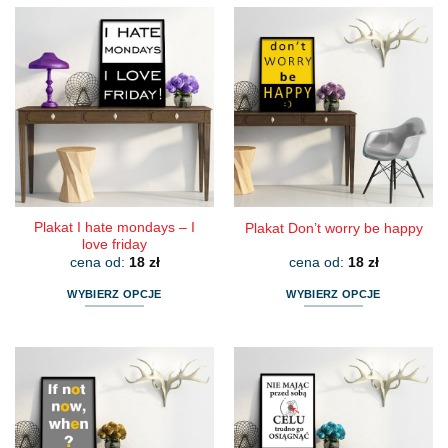
ma
ma
wiele
wiele
wariantów.
wariantów.
Opcje
Opcje
można
można
wybrać
wybrać
na
na
stronie
stronie
produktu
produktu
Plakat I hate mondays – I
Plakat Don’t worry be happy
love friday
cena od:
18
zł
cena od:
18
zł
WYBIERZ OPCJE
WYBIERZ OPCJE
Ten
Ten
produkt
produkt
ma
ma
wiele
wiele
wariantów.
wariantów.
Opcje
Opcje
można
można