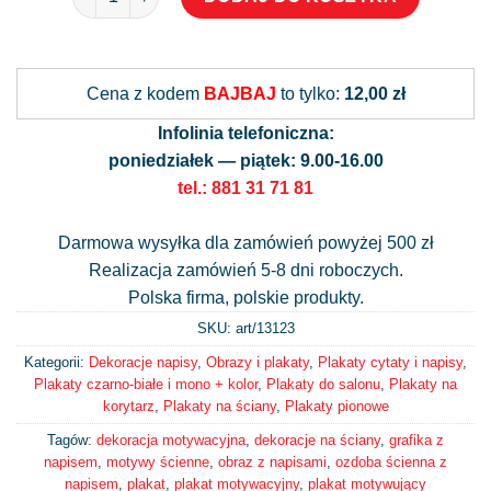
Alternative:
Cena z kodem
BAJBAJ
to tylko:
12,00 zł
Infolinia telefoniczna:
poniedziałek — piątek: 9.00-16.00
tel.: 881 31 71 81
Darmowa wysyłka dla zamówień powyżej 500 zł
Realizacja zamówień 5-8 dni roboczych.
Polska firma, polskie produkty.
SKU: art/
13123
Kategorii:
Dekoracje napisy
,
Obrazy i plakaty
,
Plakaty cytaty i napisy
,
Plakaty czarno-białe i mono + kolor
,
Plakaty do salonu
,
Plakaty na
korytarz
,
Plakaty na ściany
,
Plakaty pionowe
Tagów:
dekoracja motywacyjna
,
dekoracje na ściany
,
grafika z
napisem
,
motywy ścienne
,
obraz z napisami
,
ozdoba ścienna z
napisem
,
plakat
,
plakat motywacyjny
,
plakat motywujący