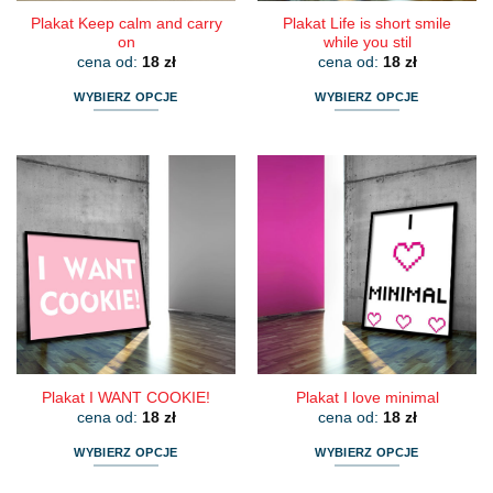
Plakat Keep calm and carry
Plakat Life is short smile
on
while you stil
cena od:
18
zł
cena od:
18
zł
WYBIERZ OPCJE
WYBIERZ OPCJE
Ten
Ten
produkt
produkt
ma
ma
wiele
wiele
wariantów.
wariantów.
Opcje
Opcje
można
można
wybrać
wybrać
na
na
stronie
stronie
produktu
produktu
Plakat I WANT COOKIE!
Plakat I love minimal
cena od:
18
zł
cena od:
18
zł
WYBIERZ OPCJE
WYBIERZ OPCJE
Ten
Ten