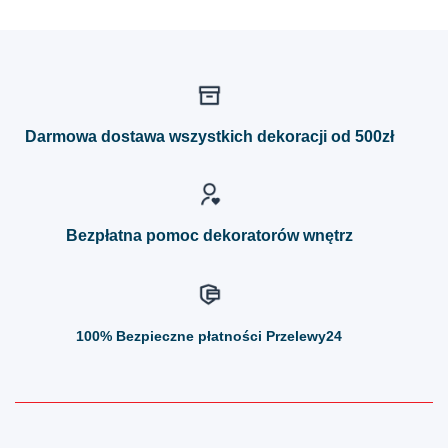
Ten
Ten
produkt
produkt
ma
ma
wiele
wiele
wariantów.
wariantów.
Opcje
Opcje
można
można
Darmowa dostawa wszystkich dekoracji od 500zł
wybrać
wybrać
na
na
stronie
stronie
produktu
produktu
Bezpłatna pomoc dekoratorów wnętrz
100%
Bezpieczne płatności Przelewy24