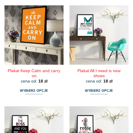
Plakat Keep Calm and carry
Plakat All I need is new
on
shoes
cena od:
18
zł
cena od:
18
zł
WYBIERZ OPCJE
WYBIERZ OPCJE
Ten
Ten
produkt
produkt
ma
ma
wiele
wiele
wariantów.
wariantów.
Opcje
Opcje