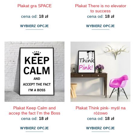
Plakat There is no elevator
Plakat gra SPACE
to success
cena od:
18
zł
cena od:
18
zł
WYBIERZ OPCJE
WYBIERZ OPCJE
Ten
Ten
produkt
produkt
ma
ma
wiele
wiele
wariantów.
wariantów.
Opcje
Opcje
można
można
wybrać
wybrać
na
na
stronie
stronie
produktu
produktu
Plakat Keep Calm and
Plakat Think pink- myśl na
accep the fact I’m the Boss
różowo
cena od:
18
zł
cena od:
18
zł
WYBIERZ OPCJE
WYBIERZ OPCJE