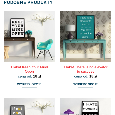
PODOBNE PRODUKTY
Plakat Keep Your Mind
Plakat There is no elevator
Open
to success
cena od:
18
zł
cena od:
18
zł
WYBIERZ OPCJE
WYBIERZ OPCJE
Ten
Ten
produkt
produkt
ma
ma
wiele
wiele
wariantów.
wariantów.