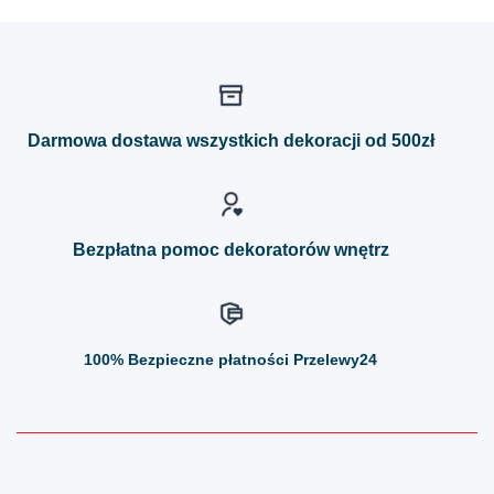
produkt
produkt
ma
ma
wiele
wiele
wariantów.
wariantów.
Opcje
Opcje
można
można
Darmowa dostawa wszystkich dekoracji od 500zł
wybrać
wybrać
na
na
stronie
stronie
produktu
produktu
Bezpłatna pomoc dekoratorów wnętrz
100%
Bezpieczne płatności Przelewy24