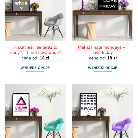
Opcje
Opcje
można
można
wybrać
wybrać
na
na
stronie
stronie
produktu
produktu
Plakat jeśli nie teraz to
Plakat I hate mondays – I
kiedy? – If not now, when?
love friday
cena od:
18
zł
cena od:
18
zł
WYBIERZ OPCJE
WYBIERZ OPCJE
Ten
Ten
produkt
produkt
ma
ma
wiele
wiele
wariantów.
wariantów.
Opcje
Opcje
można
można
wybrać
wybrać
na
na
stronie
stronie