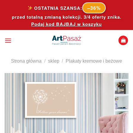
Skip
–36%
OSTATNIA SZANSA:
to
przed totalną zmianą kolekcji. 3/4 oferty znika.
content
Podaj kod
BAJBAJ
w koszyku
Strona główna
/
sklep
/
Plakaty kremowe i beżowe