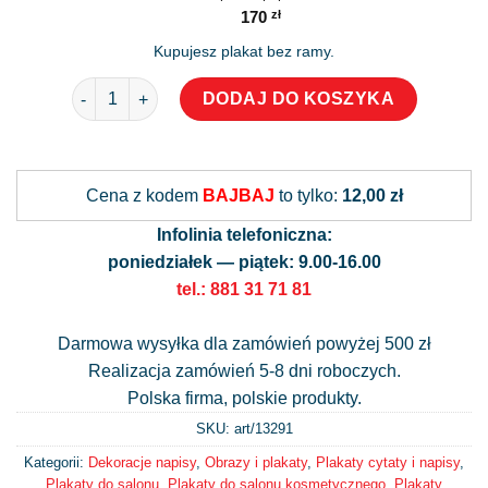
170
zł
Kupujesz plakat bez ramy.
ilość Plakat motywacyjny follow your dreams
DODAJ DO KOSZYKA
Alternative:
Cena z kodem
BAJBAJ
to tylko:
12,00 zł
Infolinia telefoniczna:
poniedziałek — piątek: 9.00-16.00
tel.: 881 31 71 81
Darmowa wysyłka dla zamówień powyżej 500 zł
Realizacja zamówień 5-8 dni roboczych.
Polska firma, polskie produkty.
SKU: art/
13291
Kategorii:
Dekoracje napisy
,
Obrazy i plakaty
,
Plakaty cytaty i napisy
,
Plakaty do salonu
,
Plakaty do salonu kosmetycznego
,
Plakaty