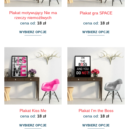
produktu
produktu
Plakat motywujący Nie ma
Plakat gra SPACE
rzeczy niemożliwych
cena od:
18
zł
cena od:
18
zł
WYBIERZ OPCJE
WYBIERZ OPCJE
Ten
Ten
produkt
produkt
ma
ma
wiele
wiele
wariantów.
wariantów.
Opcje
Opcje
można
można
wybrać
wybrać
na
na
stronie
stronie
produktu
produktu
Plakat Kiss Me
Plakat I’m the Boss
cena od:
18
zł
cena od:
18
zł
WYBIERZ OPCJE
WYBIERZ OPCJE