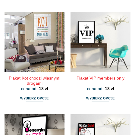
Ten
Ten
produkt
produkt
ma
ma
wiele
wiele
wariantów.
wariantów.
Opcje
Opcje
można
można
wybrać
wybrać
na
na
stronie
stronie
produktu
produktu
Plakat Kot chodzi własnymi
Plakat VIP members only
drogami
cena od:
18
zł
cena od:
18
zł
WYBIERZ OPCJE
WYBIERZ OPCJE
Ten
Ten
produkt
produkt
ma
ma
wiele
wiele
wariantów.
wariantów.