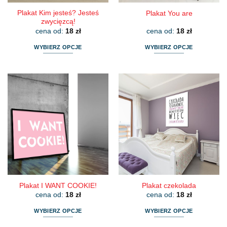
Plakat Kim jesteś? Jesteś
Plakat You are
zwycięzcą!
cena od:
18
zł
cena od:
18
zł
WYBIERZ OPCJE
WYBIERZ OPCJE
Ten
Ten
produkt
produkt
ma
ma
wiele
wiele
wariantów.
wariantów.
Opcje
Opcje
można
można
wybrać
wybrać
na
na
stronie
stronie
produktu
produktu
Plakat I WANT COOKIE!
Plakat czekolada
cena od:
18
zł
cena od:
18
zł
WYBIERZ OPCJE
WYBIERZ OPCJE
Ten
Ten